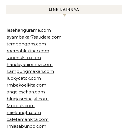
LINK LAINNYA
lesehangurame.com
ayambakar7saudara.com
tempongpns.com
roemahkuliner.com
saoenkkito.com
handayaniprima.com
kampungmakan.com
luckycatck.com
rmbakoelkita.com
angelesehan.com
bluejasminejkt.com
Mrobak.com
miekungfu.com
cafetemankita.com
rmjasabundo.com