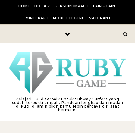
Skip to content
HOME
DOTA 2
GENSHIN IMPACT
LAIN – LAIN
MINECRAFT
MOBILE LEGEND
VALORANT
Pelajari Build terbaik untuk Subway Surfers yang
sudah terbukti ampuh. Panduan lengkap dan mudah
diikuti, dijamin bikin kamu lebih percaya diri saat
bermain!