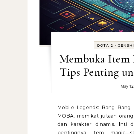
-
DOTA 2
GENSHI
Membuka Item M
Tips Penting u
May 12,
Mobile Legends: Bang Bang telah menjadi favorit di kalangan penggemar
MOBA, memikat jutaan orang 
dan karakter dinamis. Inti
pentingnya item magic—