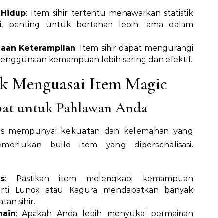
 Hidup
: Item sihir tertentu menawarkan statistik
i, penting untuk bertahan lebih lama dalam
aan Keterampilan
: Item sihir dapat mengurangi
nggunaan kemampuan lebih sering dan efektif.
uk Menguasai Item Magic
epat untuk Pahlawan Anda
nds mempunyai kekuatan dan kelemahan yang
merlukan build item yang dipersonalisasi.
as
: Pastikan item melengkapi kemampuan
rti Lunox atau Kagura mendapatkan banyak
an sihir.
main
: Apakah Anda lebih menyukai permainan