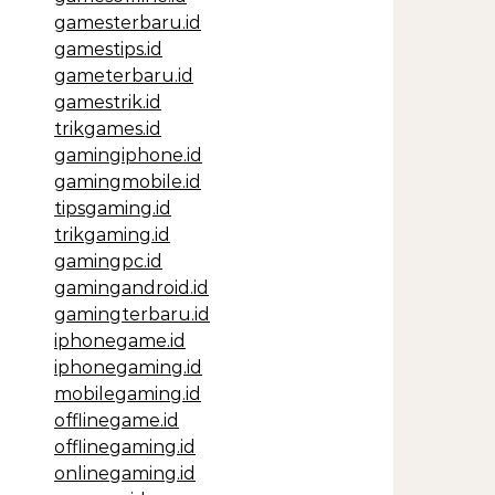
gamesterbaru.id
gamestips.id
gameterbaru.id
gamestrik.id
trikgames.id
gamingiphone.id
gamingmobile.id
tipsgaming.id
trikgaming.id
gamingpc.id
gamingandroid.id
gamingterbaru.id
iphonegame.id
iphonegaming.id
mobilegaming.id
offlinegame.id
offlinegaming.id
onlinegaming.id