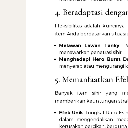
4. Beradaptasi denga
Fleksibilitas adalah kuncinya
item Anda berdasarkan situas
Melawan Lawan Tanky
: P
menawarkan penetrasi sihir.
Menghadapi Hero Burst 
menyerap atau mengurangi k
5. Memanfaatkan Efek
Banyak item sihir yang m
memberikan keuntungan strate
Efek Unik
: Tongkat Ratu E
dalam mengendalikan meda
kerusakan percikan, berguna