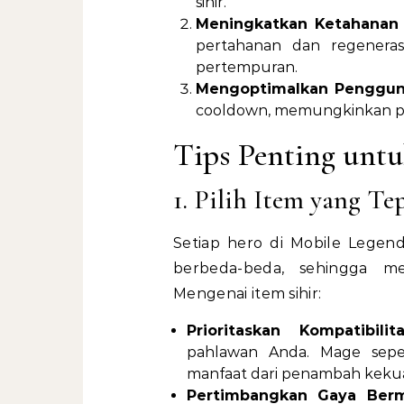
sihir.
Meningkatkan Ketahanan
pertahanan dan regeneras
pertempuran.
Mengoptimalkan Penggun
cooldown, memungkinkan pe
Tips Penting unt
1. Pilih Item yang T
Setiap hero di Mobile Lege
berbeda-beda, sehingga me
Mengenai item sihir:
Prioritaskan Kompatibilit
pahlawan Anda. Mage sepe
manfaat dari penambah kekuat
Pertimbangkan Gaya Ber