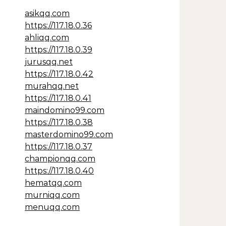
asikqq.com
https://117.18.0.36
ahliqq.com
https://117.18.0.39
jurusqq.net
https://117.18.0.42
murahqq.net
https://117.18.0.41
maindomino99.com
https://117.18.0.38
masterdomino99.com
https://117.18.0.37
championqq.com
https://117.18.0.40
hematqq.com
murniqq.com
menuqq.com