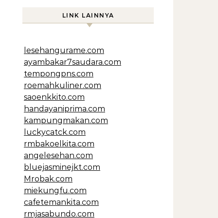
LINK LAINNYA
lesehangurame.com
ayambakar7saudara.com
tempongpns.com
roemahkuliner.com
saoenkkito.com
handayaniprima.com
kampungmakan.com
luckycatck.com
rmbakoelkita.com
angelesehan.com
bluejasminejkt.com
Mrobak.com
miekungfu.com
cafetemankita.com
rmjasabundo.com