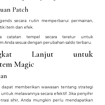
ruan Patch
ends secara rutin memperbarui permainan,
tik item dan efek.
sa catatan tempel secara teratur untuk
m Anda sesuai dengan perubahan saldo terbaru.
ngkat Lanjut untuk
tem Magic
wan
 dapat memberikan wawasan tentang strategi
tuk melawannya secara efektif. Jika penyihir
rasi sihir, Anda mungkin perlu mendapatkan