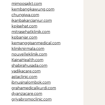
mimoosajkt.com
kembangkawung.com
chungiwa.com
ikanbakarcianjur.com
kpjisehat.com
mitrasehatklinik.com
kpbanjar.com
kemanggisanmedical.com
kliniknirmala.com
nouvelleklinik.com
KainaHealth.com
shabirahusada.com
yadikacare.com
astaclinic.com
ibnusinalombok.com
grahamedicalkurdi.com
dyanzacare.com
griyabromoclinic.com