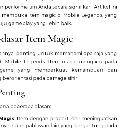
erforma tim Anda secara signifikan. Artikel ini
 membuka item magic di Mobile Legends, yang
u gameplay yang lebih baik.
dasar Item Magic
nnya, penting untuk memahami apa saja yang
di Mobile Legends. Item magic mengacu pada
m game yang memperkuat kemampuan dan
g berorientasi pada damage sihir.
Penting
ena beberapa alasan:
Magis
: Item dengan properti sihir meningkatkan
nyihir dan pahlawan lain yang bergantung pada