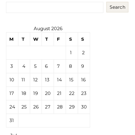
Search
August 2026
M
T
W
T
F
S
S
1
2
3
4
5
6
7
8
9
10
11
12
13
14
15
16
17
18
19
20
21
22
23
24
25
26
27
28
29
30
31