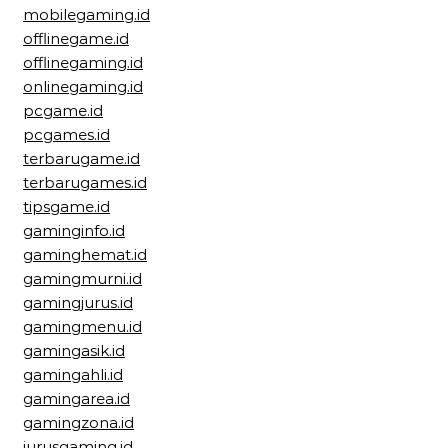
mobilegaming.id
offlinegame.id
offlinegaming.id
onlinegaming.id
pcgame.id
pcgames.id
terbarugame.id
terbarugames.id
tipsgame.id
gaminginfo.id
gaminghemat.id
gamingmurni.id
gamingjurus.id
gamingmenu.id
gamingasik.id
gamingahli.id
gamingarea.id
gamingzona.id
jurusgaming.id