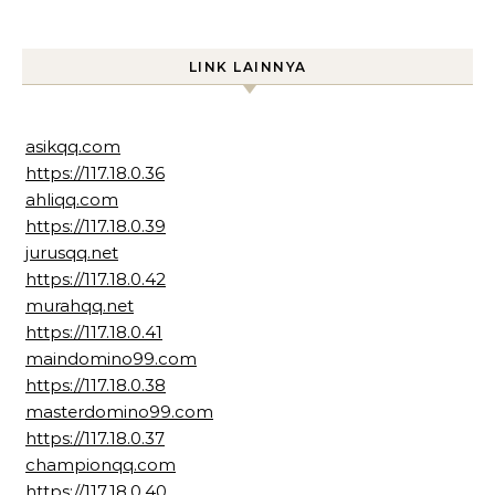
LINK LAINNYA
asikqq.com
https://117.18.0.36
ahliqq.com
https://117.18.0.39
jurusqq.net
https://117.18.0.42
murahqq.net
https://117.18.0.41
maindomino99.com
https://117.18.0.38
masterdomino99.com
https://117.18.0.37
championqq.com
https://117.18.0.40