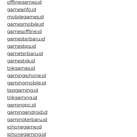
offlinegames.id
gamesinfo.id
mobilegames.id
gamesmobile.id
gamesoffline.id
gamesterbaru.id
gamestips.id
gameterbaru.id
gamestrik.id
trikgames.id
gamingiphone.id
gamingmobile.id
tipsgaming.id
trikgaming.id
gamingpc.id
gamingandroid.id
gamingterbaru.id
iphonegame.id
iphonegaming.id