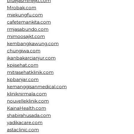
bluejasminejkt.com
Mrobak.com
miekungfu.com
cafetemankita.com
rmjasabundo.com
mimoosajkt.com
kembangkawung.com
chungiwa.com
ikanbakarcianjur.com
kpjisehat.com
mitrasehatklinik.com
kpbanjar.com
kemanggisanmedical.com
kliniknirmala.com
nouvelleklinik.com
KainaHealth.com
shabirahusada.com
yadikacare.com
astaclinic.com