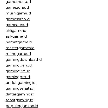
gamemenu.id
gamezona.id
murnigame.id
gamesarea.id
gamearea.id
ahligame.id
asikgame.id
hematgame.id
mastergames.id
menugame.id
gamingdownload.id
gamingbaru.id
gamingviral.id
gamingpro.id
unduhgaming.id
gamingsehat.id
daftargaming.id
sehatgaming.id
populergaming.id