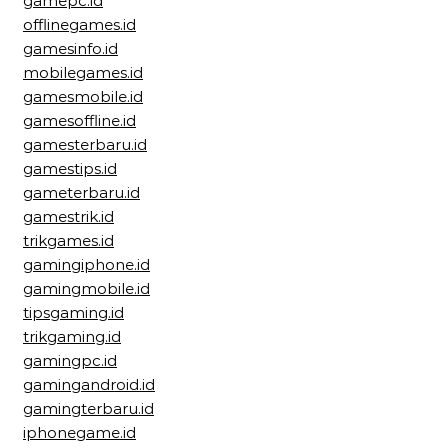
gamepc.id
offlinegames.id
gamesinfo.id
mobilegames.id
gamesmobile.id
gamesoffline.id
gamesterbaru.id
gamestips.id
gameterbaru.id
gamestrik.id
trikgames.id
gamingiphone.id
gamingmobile.id
tipsgaming.id
trikgaming.id
gamingpc.id
gamingandroid.id
gamingterbaru.id
iphonegame.id