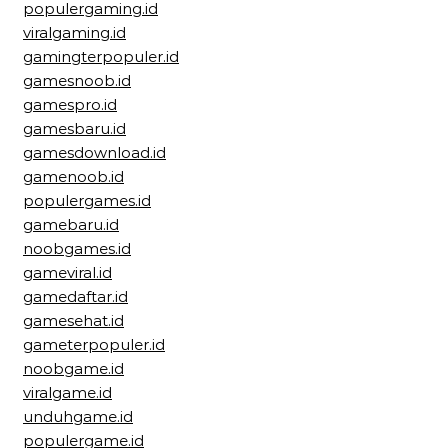
populergaming.id
viralgaming.id
gamingterpopuler.id
gamesnoob.id
gamespro.id
gamesbaru.id
gamesdownload.id
gamenoob.id
populergames.id
gamebaru.id
noobgames.id
gameviral.id
gamedaftar.id
gamesehat.id
gameterpopuler.id
noobgame.id
viralgame.id
unduhgame.id
populergame.id