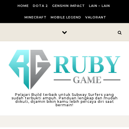
Skip to content
HOME
DOTA 2
GENSHIN IMPACT
LAIN – LAIN
MINECRAFT
MOBILE LEGEND
VALORANT
Pelajari Build terbaik untuk Subway Surfers yang
sudah terbukti ampuh. Panduan lengkap dan mudah
diikuti, dijamin bikin kamu lebih percaya diri saat
bermain!