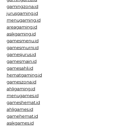
gamingzona.id
jurusgaming.id
menugaming.id
areagaming.id
asikgaming.id
gamesmenu.id
gamesmurni.id
gamesjurus.id
gamesmain.id
gamesahli.id
hematgaming.id
gameszona.id
ahligaming.id
menugames.id
gameshemat.id
ahligames.id
gamehemat.id
asikgames.id