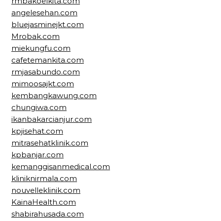
rmbakoelkita.com
angelesehan.com
bluejasminejkt.com
Mrobak.com
miekungfu.com
cafetemankita.com
rmjasabundo.com
mimoosajkt.com
kembangkawung.com
chungiwa.com
ikanbakarcianjur.com
kpjisehat.com
mitrasehatklinik.com
kpbanjar.com
kemanggisanmedical.com
kliniknirmala.com
nouvelleklinik.com
KainaHealth.com
shabirahusada.com