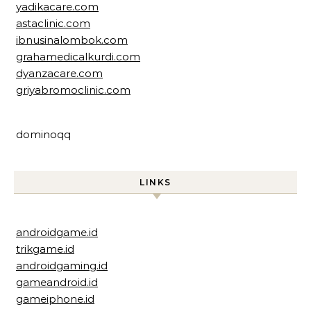
yadikacare.com
astaclinic.com
ibnusinalombok.com
grahamedicalkurdi.com
dyanzacare.com
griyabromoclinic.com
dominoqq
LINKS
androidgame.id
trikgame.id
androidgaming.id
gameandroid.id
gameiphone.id