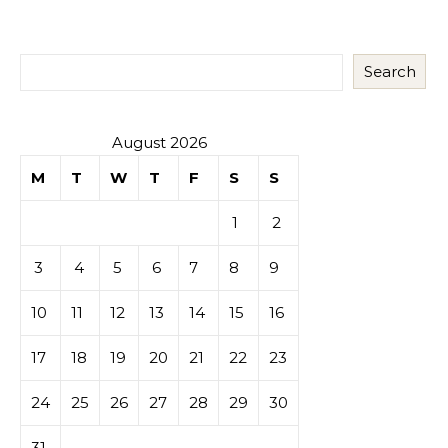
Search
August 2026
M
T
W
T
F
S
S
1
2
3
4
5
6
7
8
9
10
11
12
13
14
15
16
17
18
19
20
21
22
23
24
25
26
27
28
29
30
31