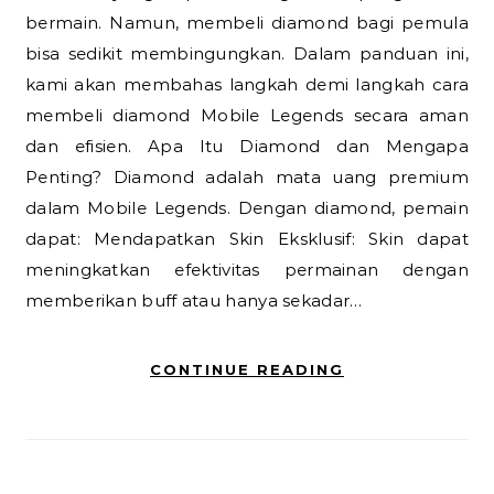
bermain. Namun, membeli diamond bagi pemula
bisa sedikit membingungkan. Dalam panduan ini,
kami akan membahas langkah demi langkah cara
membeli diamond Mobile Legends secara aman
dan efisien. Apa Itu Diamond dan Mengapa
Penting? Diamond adalah mata uang premium
dalam Mobile Legends. Dengan diamond, pemain
dapat: Mendapatkan Skin Eksklusif: Skin dapat
meningkatkan efektivitas permainan dengan
memberikan buff atau hanya sekadar…
CONTINUE READING