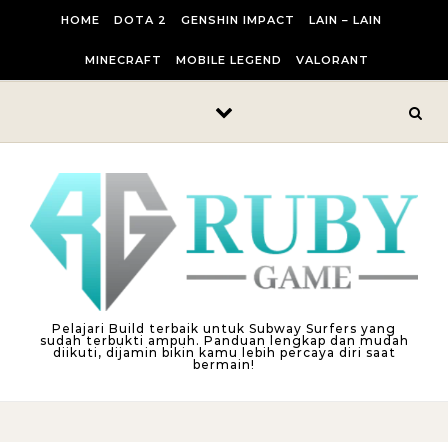
Skip to content
HOME
DOTA 2
GENSHIN IMPACT
LAIN – LAIN
MINECRAFT
MOBILE LEGEND
VALORANT
Pelajari Build terbaik untuk Subway Surfers yang
sudah terbukti ampuh. Panduan lengkap dan mudah
diikuti, dijamin bikin kamu lebih percaya diri saat
bermain!