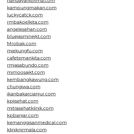
handayaniprima.com
kampungmakan.com
luckycatck.com
rmbakoelkita.com
angelesehan.com
bluejasminejkt.com
Mrobak.com
miekungfu.com
cafetemankita.com
rmjasabundo.com
mimoosajkt.com
kembangkawung.com
chungiwa.com
ikanbakarcianjur.com
kpjisehat.com
mitrasehatklinik.com
kpbanjar.com
kemanggisanmedical.com
kliniknirmala.com