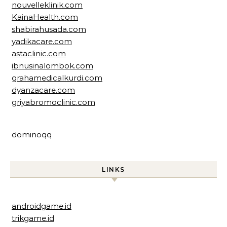
nouvelleklinik.com
KainaHealth.com
shabirahusada.com
yadikacare.com
astaclinic.com
ibnusinalombok.com
grahamedicalkurdi.com
dyanzacare.com
griyabromoclinic.com
dominoqq
LINKS
androidgame.id
trikgame.id