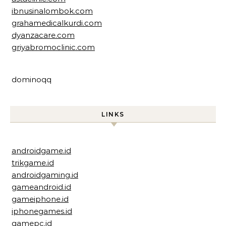
ibnusinalombok.com
grahamedicalkurdi.com
dyanzacare.com
griyabromoclinic.com
dominoqq
LINKS
androidgame.id
trikgame.id
androidgaming.id
gameandroid.id
gameiphone.id
iphonegames.id
gamepc.id