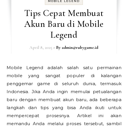
MOBILE LEGEND
Tips Cepat Membuat
Akun Baru di Mobile
Legend
April 8, 2025
- By
admin@rubygame.id
Mobile Legend adalah salah satu permainan
mobile yang sangat populer di kalangan
penggemar game di seluruh dunia, termasuk
Indonesia. Jika Anda ingin memulai petualangan
baru dengan membuat akun baru, ada beberapa
langkah dan tips yang bisa Anda ikuti untuk
mempercepat prosesnya. Artikel ini akan
memandu Anda melalui proses tersebut, sambil