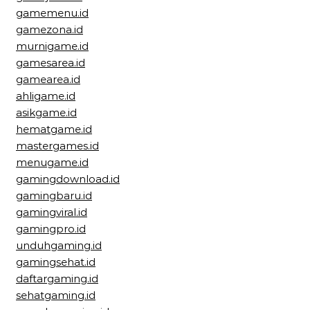
gamemenu.id
gamezona.id
murnigame.id
gamesarea.id
gamearea.id
ahligame.id
asikgame.id
hematgame.id
mastergames.id
menugame.id
gamingdownload.id
gamingbaru.id
gamingviral.id
gamingpro.id
unduhgaming.id
gamingsehat.id
daftargaming.id
sehatgaming.id