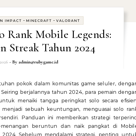
-
-
N IMPACT
MINECRAFT
VALORANT
o Rank Mobile Legends:
in Streak Tahun 2024
 2026
- By
admin@rubygame.id
a. Seiring berjalannya tahun 2024, para pemain denga
ntuk menaiki tangga peringkat solo secara efisien
 menjadi sebuah keuntungan, menguasai solo ran
sendiri. Panduan ini memberikan strategi terperinc
menangan beruntun dan naik pangkat di Mobil
 2024 Sebelum mendalami strategi, penting untu