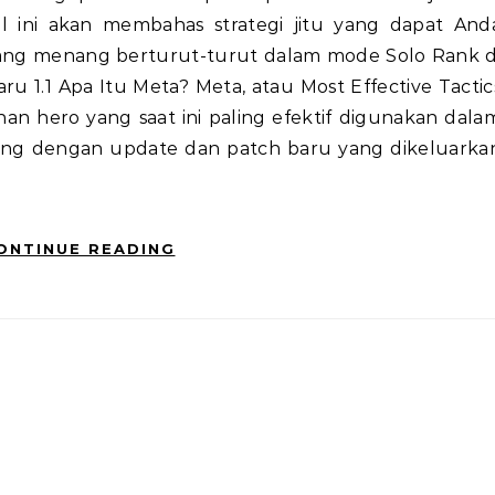
el ini akan membahas strategi jitu yang dapat And
ng menang berturut-turut dalam mode Solo Rank d
u 1.1 Apa Itu Meta? Meta, atau Most Effective Tactic
ihan hero yang saat ini paling efektif digunakan dala
ring dengan update dan patch baru yang dikeluarka
ONTINUE READING