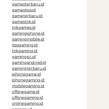
gamesterbaru.id
gamestips.id
gameterbaru.id
gamestrik.id
trikgames.id
gamingiphone.id
gamingmobile.id
tipsgaming.id
trikgaming.id
gamingpc.id
gamingandroid.id
gamingterbaru.id
iphonegame.id
iphonegaming.id
mobilegaming.id
offlinegame.id
offlinegaming.id
onlinegaming.id