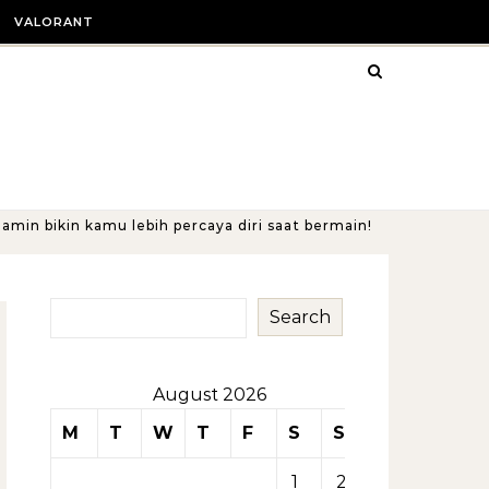
VALORANT
amin bikin kamu lebih percaya diri saat bermain!
Search
August 2026
M
T
W
T
F
S
S
1
2