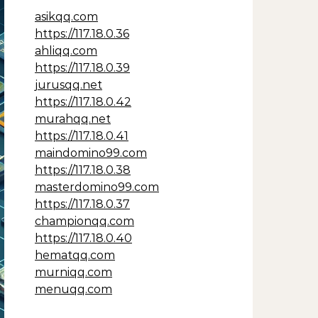
asikqq.com
https://117.18.0.36
ahliqq.com
https://117.18.0.39
jurusqq.net
https://117.18.0.42
murahqq.net
https://117.18.0.41
maindomino99.com
https://117.18.0.38
masterdomino99.com
https://117.18.0.37
championqq.com
https://117.18.0.40
hematqq.com
murniqq.com
menuqq.com