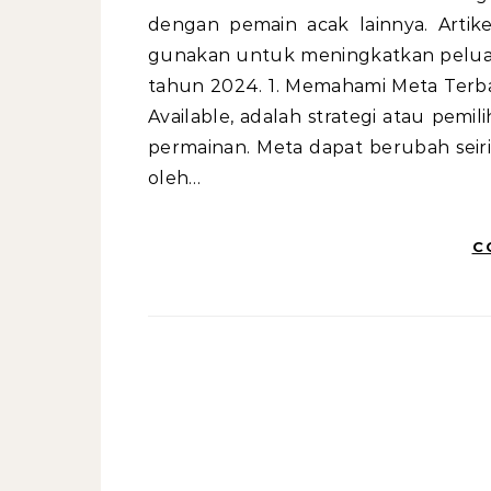
dengan pemain acak lainnya. Artik
gunakan untuk meningkatkan pelua
tahun 2024. 1. Memahami Meta Terbar
Available, adalah strategi atau pemil
permainan. Meta dapat berubah sei
oleh…
C