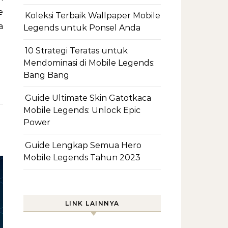
e
Koleksi Terbaik Wallpaper Mobile
a
Legends untuk Ponsel Anda
10 Strategi Teratas untuk
Mendominasi di Mobile Legends:
Bang Bang
Guide Ultimate Skin Gatotkaca
Mobile Legends: Unlock Epic
Power
Guide Lengkap Semua Hero
Mobile Legends Tahun 2023
LINK LAINNYA