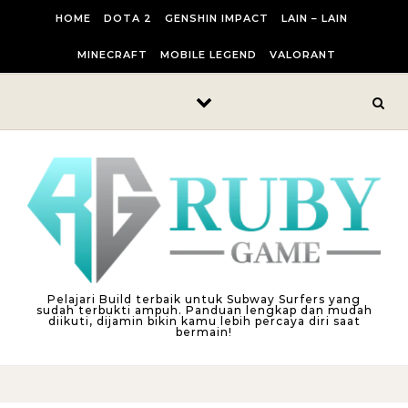
Skip to content
HOME
DOTA 2
GENSHIN IMPACT
LAIN – LAIN
MINECRAFT
MOBILE LEGEND
VALORANT
Pelajari Build terbaik untuk Subway Surfers yang
sudah terbukti ampuh. Panduan lengkap dan mudah
diikuti, dijamin bikin kamu lebih percaya diri saat
bermain!