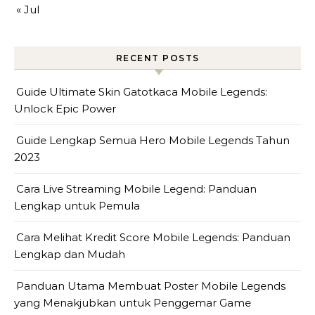
« Jul
RECENT POSTS
Guide Ultimate Skin Gatotkaca Mobile Legends:
Unlock Epic Power
Guide Lengkap Semua Hero Mobile Legends Tahun
2023
Cara Live Streaming Mobile Legend: Panduan
Lengkap untuk Pemula
Cara Melihat Kredit Score Mobile Legends: Panduan
Lengkap dan Mudah
Panduan Utama Membuat Poster Mobile Legends
yang Menakjubkan untuk Penggemar Game