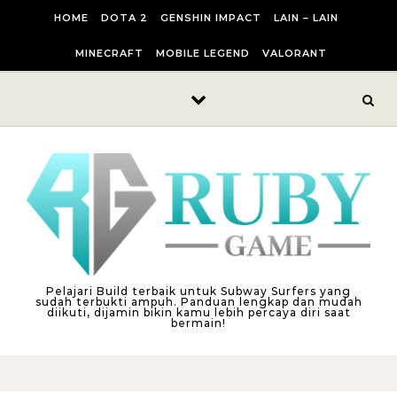
Skip to content
HOME
DOTA 2
GENSHIN IMPACT
LAIN – LAIN
MINECRAFT
MOBILE LEGEND
VALORANT
Pelajari Build terbaik untuk Subway Surfers yang
sudah terbukti ampuh. Panduan lengkap dan mudah
diikuti, dijamin bikin kamu lebih percaya diri saat
bermain!