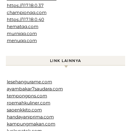
https://117.18.0.37
championqq.com
https://117.18.0.40
hematqq.com
murniqq.com
menuqq.com
LINK LAINNYA
lesehangurame.com
ayambakar7saudara.com
tempongpns.com
roemahkuliner.com
saoenkkito.com
handayaniprima.com
kampungmakan.com
luckycatck.com