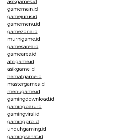
asikgames.id
gamemain.id
gamejurus.id
gamemenu.id
gamezona.id
murnigame.id
gamesarea.id
gamearea.id
ahligame.id
asikgame.id
hematgame.id
mastergames.id
menugame.id
gamingdownload.id
gamingbaru.id
gamingviral.id
gamingpro.id
unduhgaming.id
gamingsehat.id