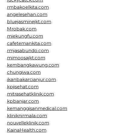
rmbakoelkita.com
angelesehan.com
bluejasminejkt.com
Mrobak.com
miekungfu.com
cafetemankita.com
rmjasabundo.com
mimoosajkt.com
kembangkawung.com
chungiwa.com
ikanbakarcianjur.com
kpjisehat.com
mitrasehatklinik.com
kpbanjar.com
kemanggisanmedical.com
kliniknirmala.com
nouvelleklinik.com
KainaHealth.com