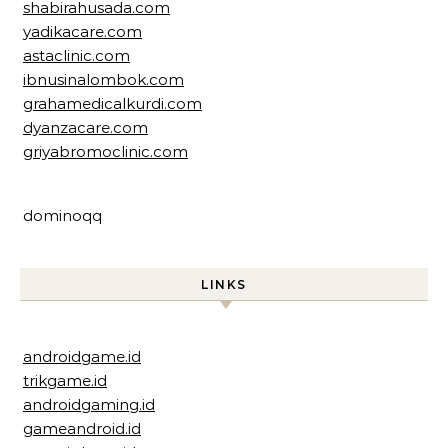
shabirahusada.com
yadikacare.com
astaclinic.com
ibnusinalombok.com
grahamedicalkurdi.com
dyanzacare.com
griyabromoclinic.com
dominoqq
LINKS
androidgame.id
trikgame.id
androidgaming.id
gameandroid.id