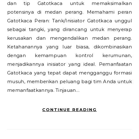
dan tip Gatotkaca untuk memaksimalkan
potensinya di medan perang. Memahami peran
Gatotkaca Peran: Tank/Inisiator Gatotkaca unggul
sebagai tangki, yang dirancang untuk menyerap
kerusakan dan mengendalikan medan perang.
Ketahanannya yang luar biasa, dikombinasikan
dengan kemampuan kontrol kerumunan,
menjadikannya inisiator yang ideal. Pemanfaatan
Gatotkaca yang tepat dapat mengganggu formasi
musuh, memberikan peluang bagi tim Anda untuk
memanfaatkannya. Tinjauan…
CONTINUE READING