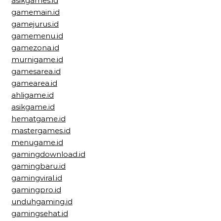
asikgames.id
gamemain.id
gamejurus.id
gamemenu.id
gamezona.id
murnigame.id
gamesarea.id
gamearea.id
ahligame.id
asikgame.id
hematgame.id
mastergames.id
menugame.id
gamingdownload.id
gamingbaru.id
gamingviral.id
gamingpro.id
unduhgaming.id
gamingsehat.id