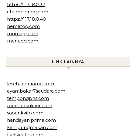
https://117.18.0.37
championqq.com
https://117.18.0.40
hematqq.com
murniqq.com
menuqq.com
LINK LAINNYA
lesehangurame.com
ayambakar7saudara.com
tempongpns.com
roemahkuliner.com
saoenkkito.com
handayaniprima.com
kampungmakan.com
luckycatck.com