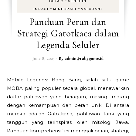
-
DOTA 2
GENSHIN
-
-
IMPACT
MINECRAFT
VALORANT
Panduan Peran dan
Strategi Gatotkaca dalam
Legenda Seluler
June 8, 2025
- By
admin@rubygame.id
Mobile Legends: Bang Bang, salah satu game
MOBA paling populer secara global, menawarkan
daftar pahlawan yang beragam, masing -masing
dengan kemampuan dan peran unik. Di antara
mereka adalah Gatotkaca, pahlawan tank yang
tangguh yang terinspirasi oleh mitologi Jawa.
Panduan komprehensif ini menggali peran, strategi,