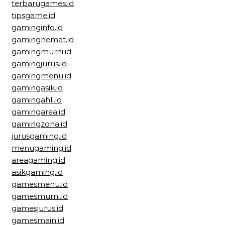
terbarugames.id
tipsgame.id
gaminginfo.id
gaminghemat.id
gamingmurni.id
gamingjurus.id
gamingmenu.id
gamingasik.id
gamingahli.id
gamingarea.id
gamingzona.id
jurusgaming.id
menugaming.id
areagaming.id
asikgaming.id
gamesmenu.id
gamesmurni.id
gamesjurus.id
gamesmain.id