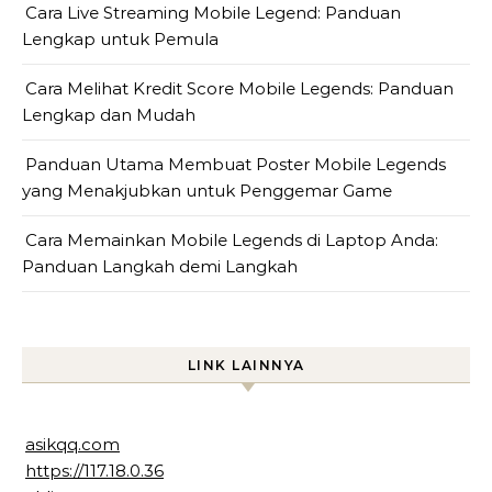
Cara Live Streaming Mobile Legend: Panduan
Lengkap untuk Pemula
Cara Melihat Kredit Score Mobile Legends: Panduan
Lengkap dan Mudah
Panduan Utama Membuat Poster Mobile Legends
yang Menakjubkan untuk Penggemar Game
Cara Memainkan Mobile Legends di Laptop Anda:
Panduan Langkah demi Langkah
LINK LAINNYA
asikqq.com
https://117.18.0.36