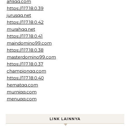
ahliqq.com
https://117.18.0.39
jurusqq.net
https://117.18.0.42
murahqq.net
https://117.18.0.41
maindomino99.com
https://117.18.0.38
masterdomino99.com
https://117.18.0.37
championqq.com
https://117.18.0.40
hematqq.com
murniqq.com
menuqq.com
LINK LAINNYA