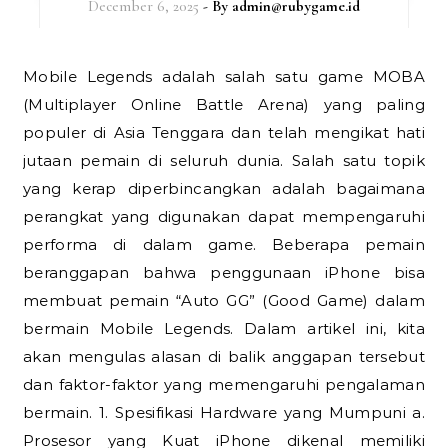
December 6, 2025
- By
admin@rubygame.id
Mobile Legends adalah salah satu game MOBA
(Multiplayer Online Battle Arena) yang paling
populer di Asia Tenggara dan telah mengikat hati
jutaan pemain di seluruh dunia. Salah satu topik
yang kerap diperbincangkan adalah bagaimana
perangkat yang digunakan dapat mempengaruhi
performa di dalam game. Beberapa pemain
beranggapan bahwa penggunaan iPhone bisa
membuat pemain “Auto GG” (Good Game) dalam
bermain Mobile Legends. Dalam artikel ini, kita
akan mengulas alasan di balik anggapan tersebut
dan faktor-faktor yang memengaruhi pengalaman
bermain. 1. Spesifikasi Hardware yang Mumpuni a.
Prosesor yang Kuat iPhone dikenal memiliki