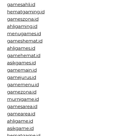
gamesahli.id
hematgaming.id
gameszona.id
ahligaming.id
menugames.id
gameshemat.id
ahligames.id
gamehemat.id
asikgames.id
gamemain.id
gamejurus.id
gamemenu.id
gamezona.id
murnigame.id
gamesarea.id
gamearea.id
ahligame.id
asikgame.id
hematgame.id