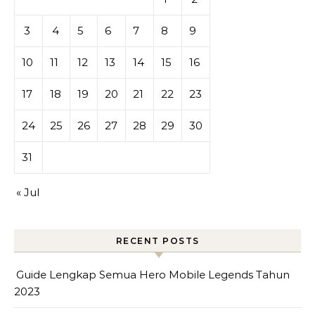
3
4
5
6
7
8
9
10
11
12
13
14
15
16
17
18
19
20
21
22
23
24
25
26
27
28
29
30
31
« Jul
RECENT POSTS
Guide Lengkap Semua Hero Mobile Legends Tahun
2023