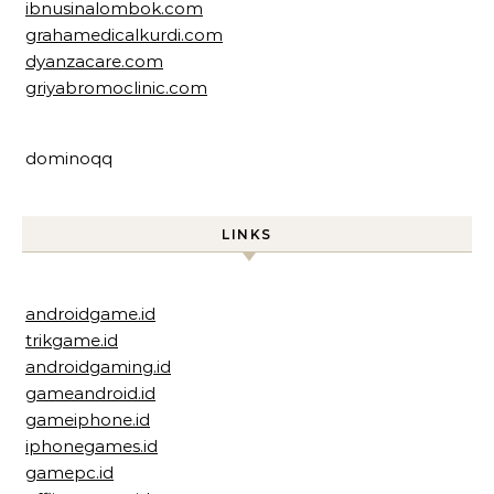
ibnusinalombok.com
grahamedicalkurdi.com
dyanzacare.com
griyabromoclinic.com
dominoqq
LINKS
androidgame.id
trikgame.id
androidgaming.id
gameandroid.id
gameiphone.id
iphonegames.id
gamepc.id