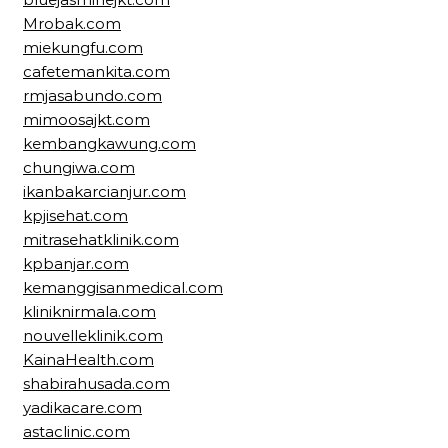
Mrobak.com
miekungfu.com
cafetemankita.com
rmjasabundo.com
mimoosajkt.com
kembangkawung.com
chungiwa.com
ikanbakarcianjur.com
kpjisehat.com
mitrasehatklinik.com
kpbanjar.com
kemanggisanmedical.com
kliniknirmala.com
nouvelleklinik.com
KainaHealth.com
shabirahusada.com
yadikacare.com
astaclinic.com