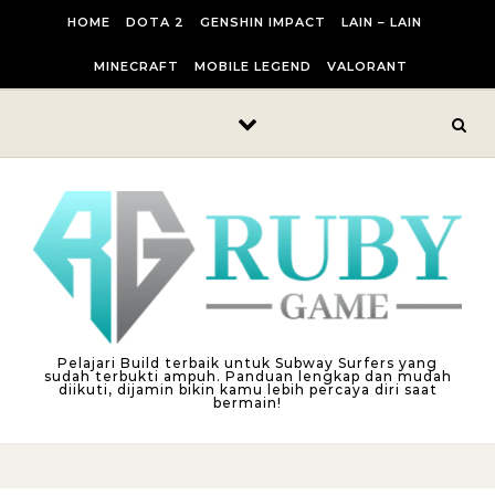
Skip to content
HOME
DOTA 2
GENSHIN IMPACT
LAIN – LAIN
MINECRAFT
MOBILE LEGEND
VALORANT
Pelajari Build terbaik untuk Subway Surfers yang
sudah terbukti ampuh. Panduan lengkap dan mudah
diikuti, dijamin bikin kamu lebih percaya diri saat
bermain!