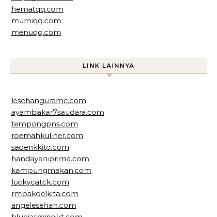
hematqq.com
murniqq.com
menuqq.com
LINK LAINNYA
lesehangurame.com
ayambakar7saudara.com
tempongpns.com
roemahkuliner.com
saoenkkito.com
handayaniprima.com
kampungmakan.com
luckycatck.com
rmbakoelkita.com
angelesehan.com
bluejasminejkt.com