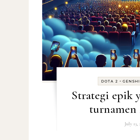
-
DOTA 2
GENSHI
Strategi epik
turnamen 
July 13,