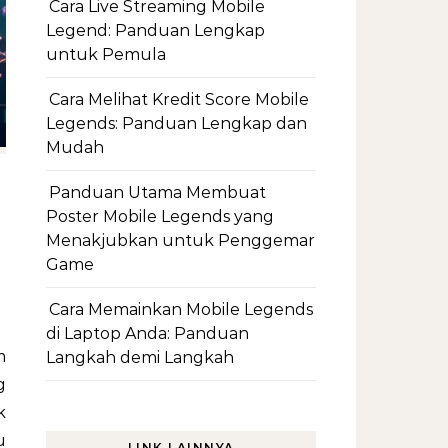
Cara Live Streaming Mobile
Legend: Panduan Lengkap
untuk Pemula
Cara Melihat Kredit Score Mobile
Legends: Panduan Lengkap dan
Mudah
Panduan Utama Membuat
Poster Mobile Legends yang
Menakjubkan untuk Penggemar
Game
Cara Memainkan Mobile Legends
di Laptop Anda: Panduan
Langkah demi Langkah
g
k
u
LINK LAINNYA