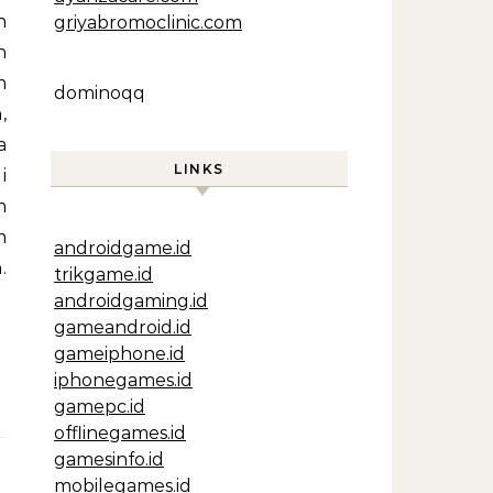
griyabromoclinic.com
h
m
dominoqq
,
a
LINKS
i
m
m
androidgame.id
.
trikgame.id
androidgaming.id
gameandroid.id
gameiphone.id
iphonegames.id
gamepc.id
offlinegames.id
gamesinfo.id
mobilegames.id