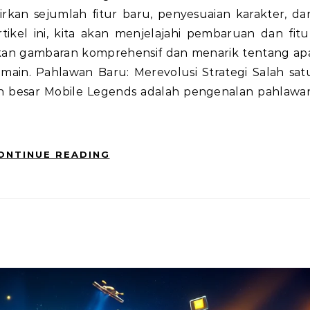
rkan sejumlah fitur baru, penyesuaian karakter, da
tikel ini, kita akan menjelajahi pembaruan dan fitu
ikan gambaran komprehensif dan menarik tentang ap
main. Pahlawan Baru: Merevolusi Strategi Salah sat
an besar Mobile Legends adalah pengenalan pahlawa
ONTINUE READING