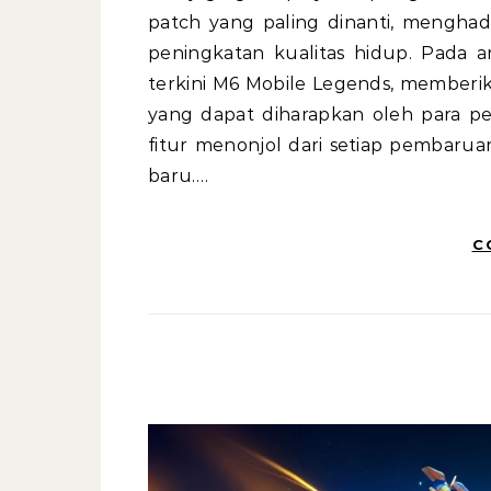
patch yang paling dinanti, menghadi
peningkatan kualitas hidup. Pada ar
terkini M6 Mobile Legends, member
yang dapat diharapkan oleh para pe
fitur menonjol dari setiap pembaru
baru.…
C