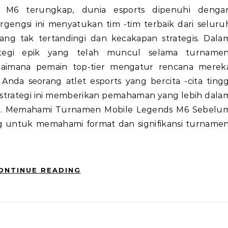
ergengsi ini menyatukan tim -tim terbaik dari seluru
ang tak tertandingi dan kecakapan strategis. Dala
trategi epik yang telah muncul selama turnamen
imana pemain top-tier mengatur rencana merek
da seorang atlet esports yang bercita -cita tingg
strategi ini memberikan pemahaman yang lebih dala
ggi. Memahami Turnamen Mobile Legends M6 Sebelu
g untuk memahami format dan signifikansi turnamen
ONTINUE READING