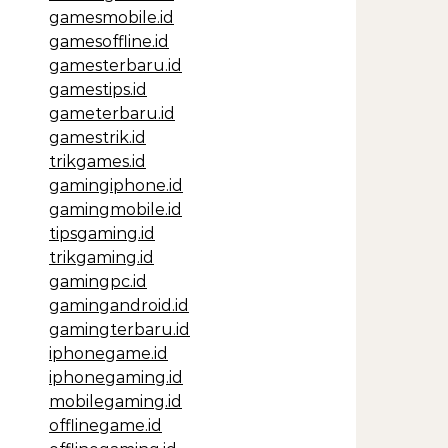
gamesmobile.id
gamesoffline.id
gamesterbaru.id
gamestips.id
gameterbaru.id
gamestrik.id
trikgames.id
gamingiphone.id
gamingmobile.id
tipsgaming.id
trikgaming.id
gamingpc.id
gamingandroid.id
gamingterbaru.id
iphonegame.id
iphonegaming.id
mobilegaming.id
offlinegame.id