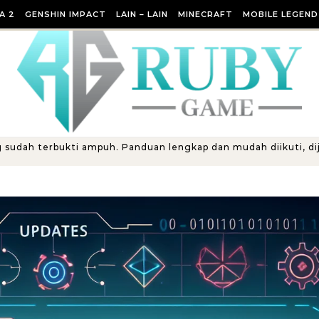
A 2
GENSHIN IMPACT
LAIN – LAIN
MINECRAFT
MOBILE LEGEND
g sudah terbukti ampuh. Panduan lengkap dan mudah diikuti, dij