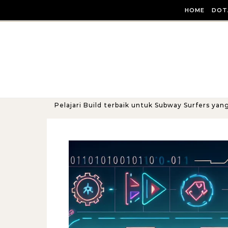
Skip to content
HOME
DOT
Pelajari Build terbaik untuk Subway Surfers yan