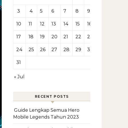
3
4
5
6
7
8
9
10
11
12
13
14
15
16
17
18
19
20
21
22
23
24
25
26
27
28
29
30
31
« Jul
RECENT POSTS
Guide Lengkap Semua Hero
Mobile Legends Tahun 2023