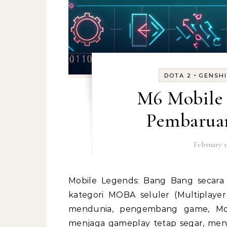
-
DOTA 2
GENSHI
M6 Mobile 
Pembaruan
February 1
Mobile Legends: Bang Bang secara konsisten menjadi salah satu pesaing teratas dalam
kategori MOBA seluler (Multiplaye
mendunia, pengembang game, Mo
menjaga gameplay tetap segar, men