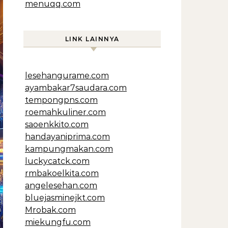
menuqq.com
LINK LAINNYA
lesehangurame.com
ayambakar7saudara.com
tempongpns.com
roemahkuliner.com
saoenkkito.com
handayaniprima.com
kampungmakan.com
luckycatck.com
rmbakoelkita.com
angelesehan.com
bluejasminejkt.com
Mrobak.com
miekungfu.com