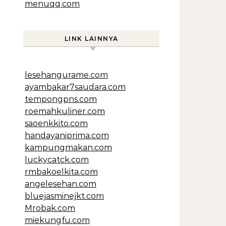
menuqq.com
LINK LAINNYA
lesehangurame.com
ayambakar7saudara.com
tempongpns.com
roemahkuliner.com
saoenkkito.com
handayaniprima.com
kampungmakan.com
luckycatck.com
rmbakoelkita.com
angelesehan.com
bluejasminejkt.com
Mrobak.com
miekungfu.com