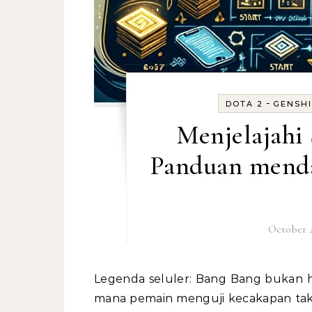
-
DOTA 2
GENSHI
Menjelajahi 
Panduan menda
October 4
Legenda seluler: Bang Bang bukan hanya permainan; Ini adalah medan perang strategis di
mana pemain menguji kecakapan tak