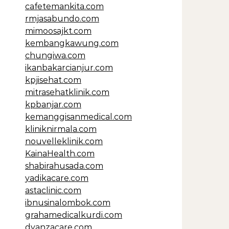
cafetemankita.com
rmjasabundo.com
mimoosajkt.com
kembangkawung.com
chungiwa.com
ikanbakarcianjur.com
kpjisehat.com
mitrasehatklinik.com
kpbanjar.com
kemanggisanmedical.com
kliniknirmala.com
nouvelleklinik.com
KainaHealth.com
shabirahusada.com
yadikacare.com
astaclinic.com
ibnusinalombok.com
grahamedicalkurdi.com
dyanzacare.com