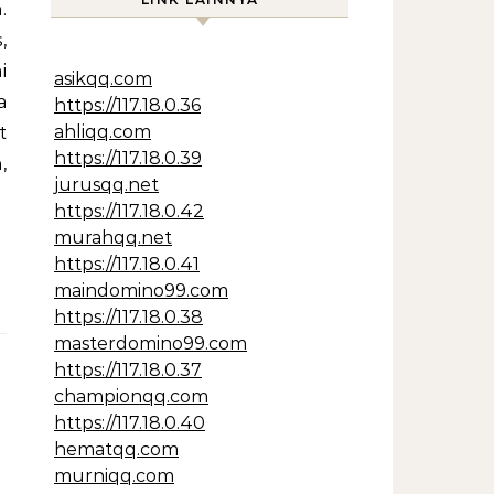
.
,
i
asikqq.com
a
https://117.18.0.36
ahliqq.com
t
https://117.18.0.39
,
jurusqq.net
https://117.18.0.42
murahqq.net
https://117.18.0.41
maindomino99.com
https://117.18.0.38
masterdomino99.com
https://117.18.0.37
championqq.com
https://117.18.0.40
hematqq.com
murniqq.com