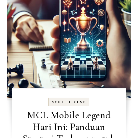
MOBILE LEGEND
MCL Mobile Legend
Hari Ini: Panduan