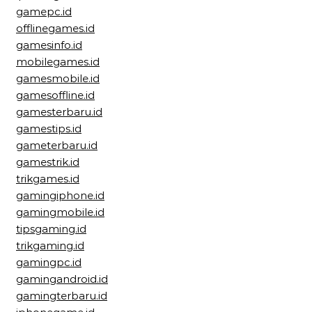
gamepc.id
offlinegames.id
gamesinfo.id
mobilegames.id
gamesmobile.id
gamesoffline.id
gamesterbaru.id
gamestips.id
gameterbaru.id
gamestrik.id
trikgames.id
gamingiphone.id
gamingmobile.id
tipsgaming.id
trikgaming.id
gamingpc.id
gamingandroid.id
gamingterbaru.id