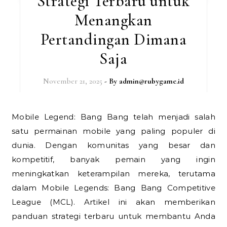
Strategi Terbaru untuk
Menangkan
Pertandingan Dimana
Saja
November 21, 2025
- By
admin@rubygame.id
Mobile Legend: Bang Bang telah menjadi salah
satu permainan mobile yang paling populer di
dunia. Dengan komunitas yang besar dan
kompetitif, banyak pemain yang ingin
meningkatkan keterampilan mereka, terutama
dalam Mobile Legends: Bang Bang Competitive
League (MCL). Artikel ini akan memberikan
panduan strategi terbaru untuk membantu Anda