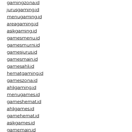
gamingzona.id
jurusgaming.id
menugaming.id
areagaming.id
asikgaming.id
gamesmenu.id
gamesmurni.id
gamesjurus.id
gamesmain.id
gamesahli.id
hematgaming.id
gameszona.id
ahligaming.id
menugames.id
gameshemat.id
ahligames.id
gamehemat.id
asikgames.id
gamemain.id