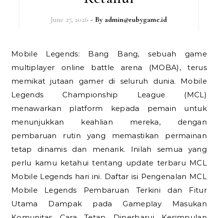
June 27, 2026
- By
admin@rubygame.id
Mobile Legends: Bang Bang, sebuah game
multiplayer online battle arena (MOBA), terus
memikat jutaan gamer di seluruh dunia. Mobile
Legends Championship League (MCL)
menawarkan platform kepada pemain untuk
menunjukkan keahlian mereka, dengan
pembaruan rutin yang memastikan permainan
tetap dinamis dan menarik. Inilah semua yang
perlu kamu ketahui tentang update terbaru MCL
Mobile Legends hari ini. Daftar isi Pengenalan MCL
Mobile Legends Pembaruan Terkini dan Fitur
Utama Dampak pada Gameplay Masukan
Komunitas Cara Tetap Diperbarui Kesimpulan