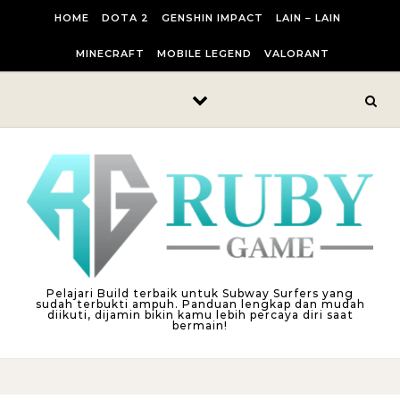
Skip to content
HOME
DOTA 2
GENSHIN IMPACT
LAIN – LAIN
MINECRAFT
MOBILE LEGEND
VALORANT
Pelajari Build terbaik untuk Subway Surfers yang
sudah terbukti ampuh. Panduan lengkap dan mudah
diikuti, dijamin bikin kamu lebih percaya diri saat
bermain!