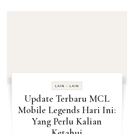
LAIN - LAIN
Update Terbaru MCL
Mobile Legends Hari Ini:
Yang Perlu Kalian
Ketahui