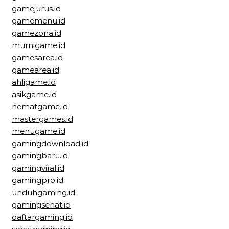
gamejurus.id
gamemenu.id
gamezona.id
murnigame.id
gamesarea.id
gamearea.id
ahligame.id
asikgame.id
hematgame.id
mastergames.id
menugame.id
gamingdownload.id
gamingbaru.id
gamingviral.id
gamingpro.id
unduhgaming.id
gamingsehat.id
daftargaming.id