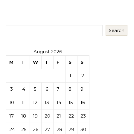
Search
August 2026
M
T
W
T
F
S
S
1
2
3
4
5
6
7
8
9
10
11
12
13
14
15
16
17
18
19
20
21
22
23
24
25
26
27
28
29
30