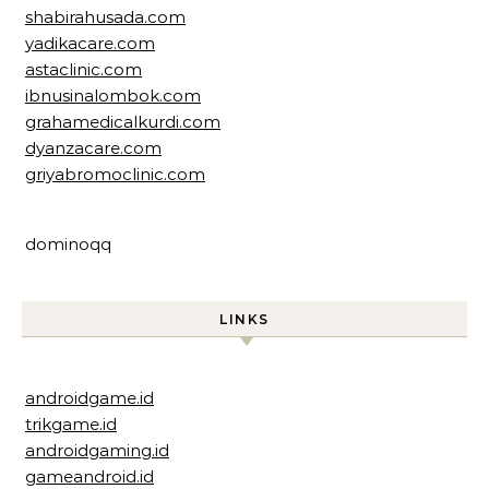
shabirahusada.com
yadikacare.com
astaclinic.com
ibnusinalombok.com
grahamedicalkurdi.com
dyanzacare.com
griyabromoclinic.com
dominoqq
LINKS
androidgame.id
trikgame.id
androidgaming.id
gameandroid.id