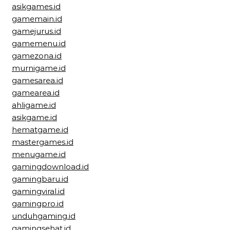
asikgames.id
gamemain.id
gamejurus.id
gamemenu.id
gamezona.id
murnigame.id
gamesarea.id
gamearea.id
ahligame.id
asikgame.id
hematgame.id
mastergames.id
menugame.id
gamingdownload.id
gamingbaru.id
gamingviral.id
gamingpro.id
unduhgaming.id
gamingsehat.id