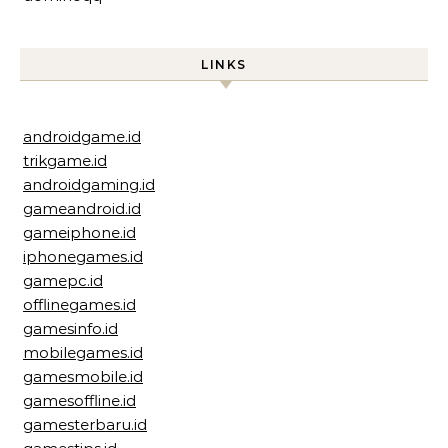
LINKS
androidgame.id
trikgame.id
androidgaming.id
gameandroid.id
gameiphone.id
iphonegames.id
gamepc.id
offlinegames.id
gamesinfo.id
mobilegames.id
gamesmobile.id
gamesoffline.id
gamesterbaru.id