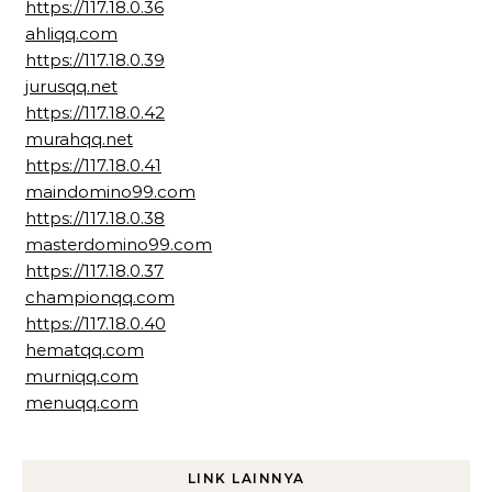
https://117.18.0.36
ahliqq.com
https://117.18.0.39
jurusqq.net
https://117.18.0.42
murahqq.net
https://117.18.0.41
maindomino99.com
https://117.18.0.38
masterdomino99.com
https://117.18.0.37
championqq.com
https://117.18.0.40
hematqq.com
murniqq.com
menuqq.com
LINK LAINNYA