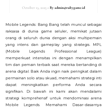
October 13, 2025
- By
admin@rubygame.id
Mobile Legends: Bang Bang telah muncul sebagai
raksasa di dunia game seluler, memikat jutaan
orang di seluruh dunia dengan aksi multipemain
yang intens dan gameplay yang strategis. MPL
(Mobile Legends Professional League)
memperkuat intensitas ini dengan menampilkan
tim dan pemain terbaik saat mereka bertanding di
arena digital. Baik Anda ingin naik peringkat dalam
permainan solo atau skuad, memahami strategi inti
dapat meningkatkan performa Anda secara
signifikan. Di bawah ini kami akan mendalami
strategi komprehensif untuk mendominasi arena
Mobile Legends. Memahami Dasar-dasarnya