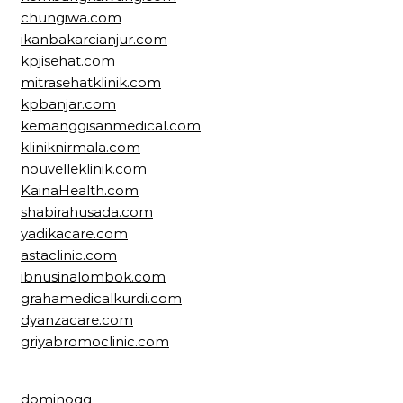
chungiwa.com
ikanbakarcianjur.com
kpjisehat.com
mitrasehatklinik.com
kpbanjar.com
kemanggisanmedical.com
kliniknirmala.com
nouvelleklinik.com
KainaHealth.com
shabirahusada.com
yadikacare.com
astaclinic.com
ibnusinalombok.com
grahamedicalkurdi.com
dyanzacare.com
griyabromoclinic.com
dominoqq