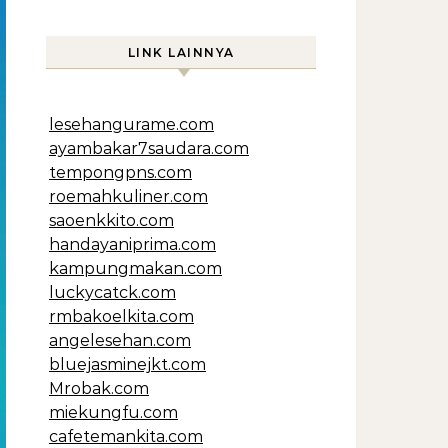
LINK LAINNYA
lesehangurame.com
ayambakar7saudara.com
tempongpns.com
roemahkuliner.com
saoenkkito.com
handayaniprima.com
kampungmakan.com
luckycatck.com
rmbakoelkita.com
angelesehan.com
bluejasminejkt.com
Mrobak.com
miekungfu.com
cafetemankita.com