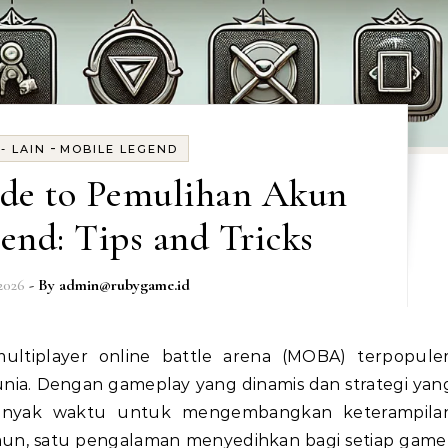
-
 - LAIN
MOBILE LEGEND
ide to Pemulihan Akun
end: Tips and Tricks
2026
- By
admin@rubygame.id
nia. Dengan gameplay yang dinamis dan strategi yan
banyak waktu untuk mengembangkan keterampila
n, satu pengalaman menyedihkan bagi setiap game