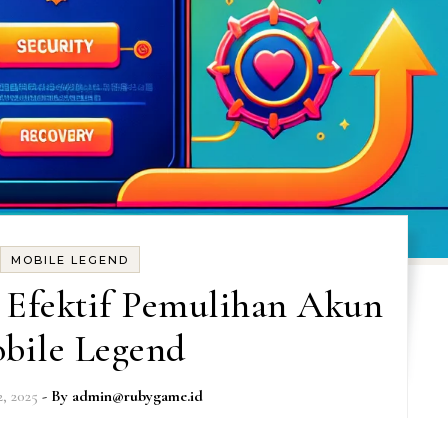
MOBILE LEGEND
 Efektif Pemulihan Akun
bile Legend
, 2025
- By
admin@rubygame.id