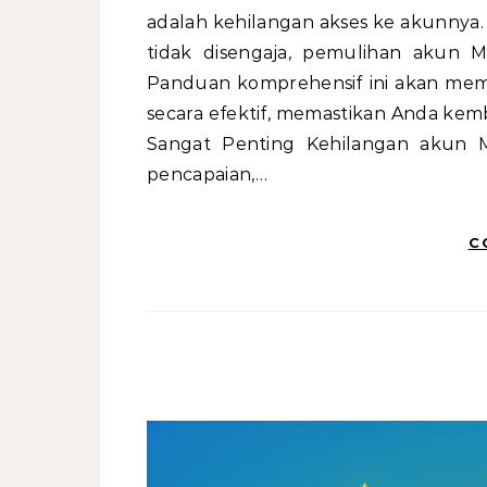
adalah kehilangan akses ke akunnya.
tidak disengaja, pemulihan akun M
Panduan komprehensif ini akan mem
secara efektif, memastikan Anda ke
Sangat Penting Kehilangan akun M
pencapaian,…
C