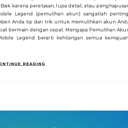
 Baik karena peretasan, lupa detail, atau penghapusa
obile Legend (pemulihan akun) sangatlah penting
beri Anda tip dan trik untuk memulihkan akun And
mbali bermain dengan cepat. Mengapa Pemulihan Aku
obile Legend berarti kehilangan semua kemajuan
ONTINUE READING