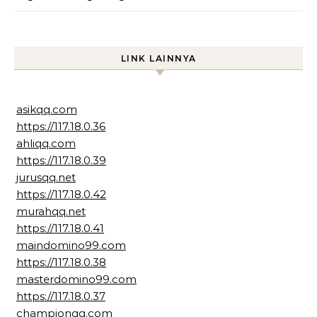
LINK LAINNYA
asikqq.com
https://117.18.0.36
ahliqq.com
https://117.18.0.39
jurusqq.net
https://117.18.0.42
murahqq.net
https://117.18.0.41
maindomino99.com
https://117.18.0.38
masterdomino99.com
https://117.18.0.37
championqq.com