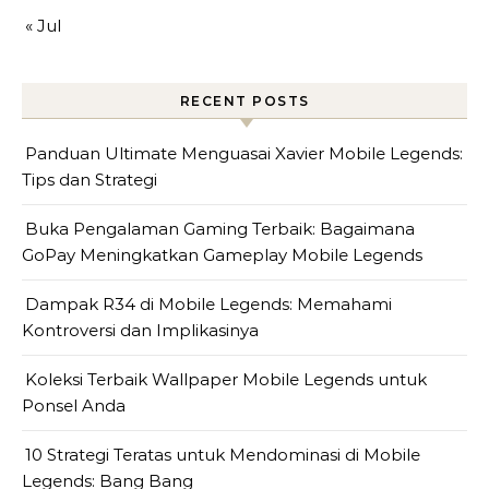
« Jul
RECENT POSTS
Panduan Ultimate Menguasai Xavier Mobile Legends:
Tips dan Strategi
Buka Pengalaman Gaming Terbaik: Bagaimana
GoPay Meningkatkan Gameplay Mobile Legends
Dampak R34 di Mobile Legends: Memahami
Kontroversi dan Implikasinya
Koleksi Terbaik Wallpaper Mobile Legends untuk
Ponsel Anda
10 Strategi Teratas untuk Mendominasi di Mobile
Legends: Bang Bang