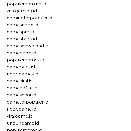
populergaming.id
viralgaming.id
gamingterpopuler.id
gamesnoob.id
gamespro.id
gamesbaru.id
gamesdownload.id
gamenoob.id
populergames.id
gamebaru.id
noobgames.id
gameviral.id
gamedaftar.id
gamesehat.id
gameterpopuler.id
noobgame.id
viralgame.id
unduhgame.id
populergame.id