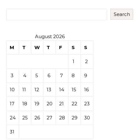
Search
August 2026
M
T
W
T
F
S
S
1
2
3
4
5
6
7
8
9
10
11
12
13
14
15
16
17
18
19
20
21
22
23
24
25
26
27
28
29
30
31