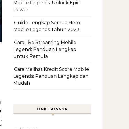
Mobile Legends: Unlock Epic
Power
Guide Lengkap Semua Hero
Mobile Legends Tahun 2023
Cara Live Streaming Mobile
Legend: Panduan Lengkap
untuk Pemula
Cara Melihat Kredit Score Mobile
Legends: Panduan Lengkap dan
Mudah
LINK LAINNYA
r
,
”