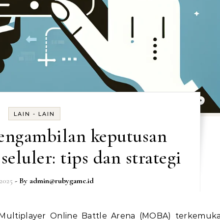
LAIN - LAIN
engambilan keputusan
eluler: tips dan strategi
 2025
- By
admin@rubygame.id