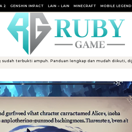
A 2
GENSHIN IMPACT
LAIN – LAIN
MINECRAFT
MOBILE LEGEND
g sudah terbukti ampuh. Panduan lengkap dan mudah diikuti, dij