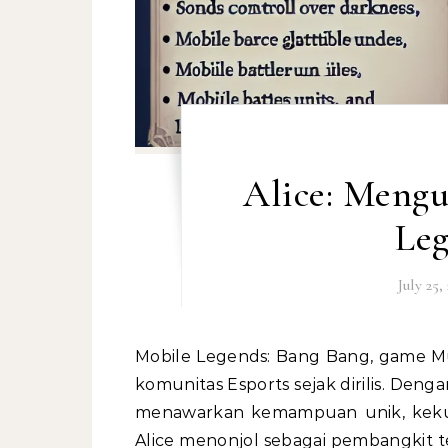
Alice: Mengu
Leg
July 25,
Mobile Legends: Bang Bang, game Multiplayer Online Battle Arena (MOBA), telah memikat
komunitas Esports sejak dirilis. Denga
menawarkan kemampuan unik, kekuat
Alice menonjol sebagai pembangkit ten