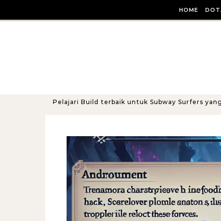
Skip to content
HOME
DOT
Pelajari Build terbaik untuk Subway Surfers yan