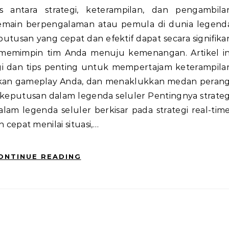
ntara strategi, keterampilan, dan pengambila
emain berpengalaman atau pemula di dunia legend
utusan yang cepat dan efektif dapat secara signifika
emimpin tim Anda menuju kemenangan. Artikel in
i dan tips penting untuk mempertajam keterampila
kan gameplay Anda, dan menaklukkan medan perang
eputusan dalam legenda seluler Pentingnya strateg
am legenda seluler berkisar pada strategi real-time
epat menilai situasi,…
ONTINUE READING