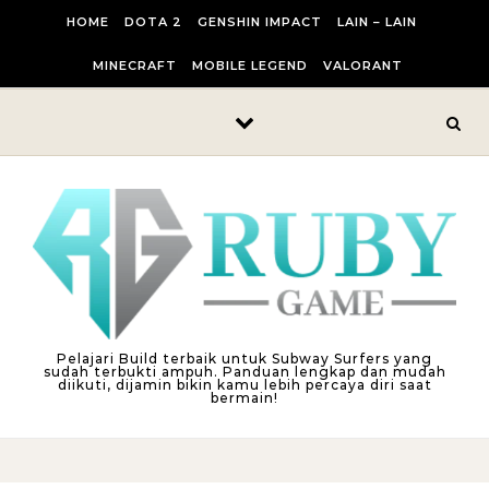
Skip to content
HOME
DOTA 2
GENSHIN IMPACT
LAIN – LAIN
MINECRAFT
MOBILE LEGEND
VALORANT
Pelajari Build terbaik untuk Subway Surfers yang
sudah terbukti ampuh. Panduan lengkap dan mudah
diikuti, dijamin bikin kamu lebih percaya diri saat
bermain!