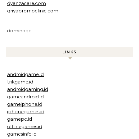
dyanzacare.com
griyabromoclinic.com
dominoqq
LINKS
androidgame.id
trikgame.id
androidgaming.id
gameandroid.id
gameiphone.id
iphonegames.id
gamepc.id
offlinegames.id
gamesinfo.id