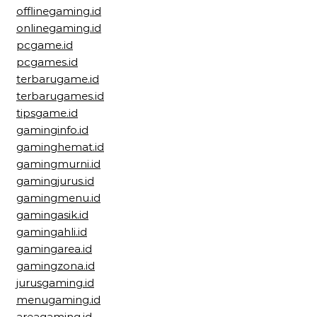
offlinegaming.id
onlinegaming.id
pcgame.id
pcgames.id
terbarugame.id
terbarugames.id
tipsgame.id
gaminginfo.id
gaminghemat.id
gamingmurni.id
gamingjurus.id
gamingmenu.id
gamingasik.id
gamingahli.id
gamingarea.id
gamingzona.id
jurusgaming.id
menugaming.id
areagaming.id