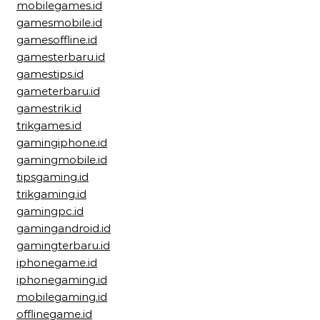
mobilegames.id
gamesmobile.id
gamesoffline.id
gamesterbaru.id
gamestips.id
gameterbaru.id
gamestrik.id
trikgames.id
gamingiphone.id
gamingmobile.id
tipsgaming.id
trikgaming.id
gamingpc.id
gamingandroid.id
gamingterbaru.id
iphonegame.id
iphonegaming.id
mobilegaming.id
offlinegame.id