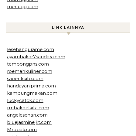
menuqq.com
LINK LAINNYA
lesehangurame.com
ayambakar7saudara.com
tempongpns.com
roemahkuliner.com
saoenkkito.com
handayaniprima.com
kampungmakan.com
luckycatck.com
rmbakoelkita.com
angelesehan.com
bluejasminejkt.com
Mrobak.com