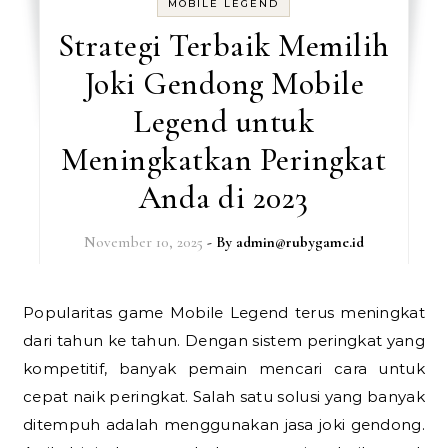
MOBILE LEGEND
Strategi Terbaik Memilih
Joki Gendong Mobile
Legend untuk
Meningkatkan Peringkat
Anda di 2023
November 10, 2025
- By
admin@rubygame.id
Popularitas game Mobile Legend terus meningkat
dari tahun ke tahun. Dengan sistem peringkat yang
kompetitif, banyak pemain mencari cara untuk
cepat naik peringkat. Salah satu solusi yang banyak
ditempuh adalah menggunakan jasa joki gendong.