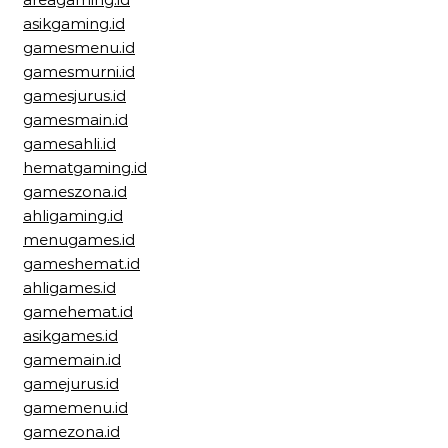
asikgaming.id
gamesmenu.id
gamesmurni.id
gamesjurus.id
gamesmain.id
gamesahli.id
hematgaming.id
gameszona.id
ahligaming.id
menugames.id
gameshemat.id
ahligames.id
gamehemat.id
asikgames.id
gamemain.id
gamejurus.id
gamemenu.id
gamezona.id