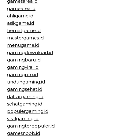
gamesarea.id
gamearea.id
ahligame.id
asikgame.id
hematgame.id
mastergames.id
menugame.id
gamingdownload.id
gamingbaru.id
gamingviral.id
gamingpro.id
unduhgaming.id
gamingsehat.id
daftargaming.id
sehatgaming.id
populergaming.id
viralgaming.id
gamingterpopuler.id
gamesnoob.id