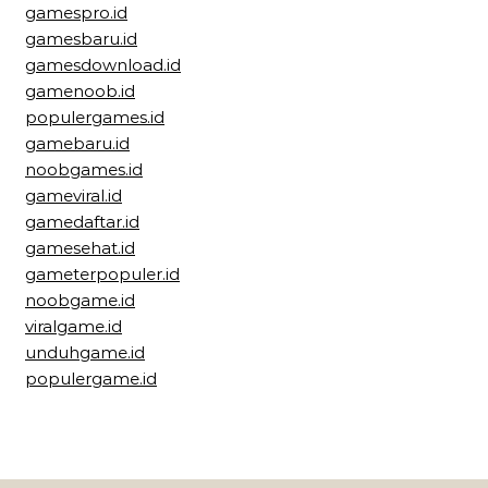
gamespro.id
gamesbaru.id
gamesdownload.id
gamenoob.id
populergames.id
gamebaru.id
noobgames.id
gameviral.id
gamedaftar.id
gamesehat.id
gameterpopuler.id
noobgame.id
viralgame.id
unduhgame.id
populergame.id