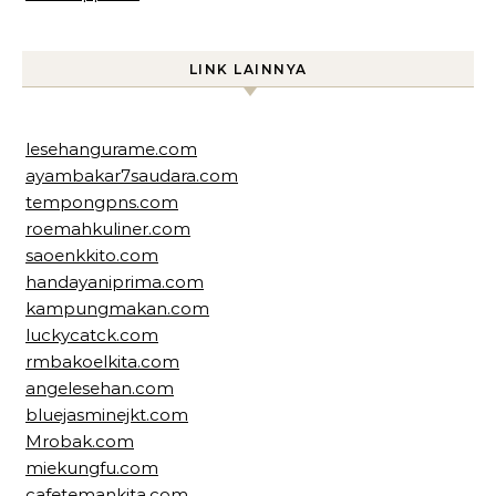
LINK LAINNYA
lesehangurame.com
ayambakar7saudara.com
tempongpns.com
roemahkuliner.com
saoenkkito.com
handayaniprima.com
kampungmakan.com
luckycatck.com
rmbakoelkita.com
angelesehan.com
bluejasminejkt.com
Mrobak.com
miekungfu.com
cafetemankita.com