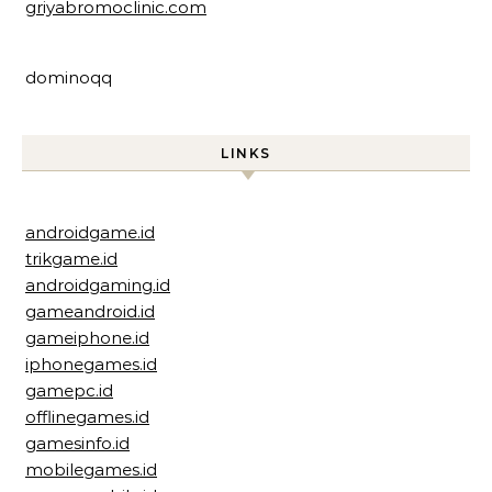
griyabromoclinic.com
dominoqq
LINKS
androidgame.id
trikgame.id
androidgaming.id
gameandroid.id
gameiphone.id
iphonegames.id
gamepc.id
offlinegames.id
gamesinfo.id
mobilegames.id