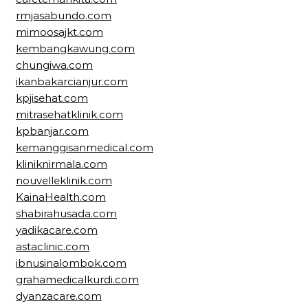
rmjasabundo.com
mimoosajkt.com
kembangkawung.com
chungiwa.com
ikanbakarcianjur.com
kpjisehat.com
mitrasehatklinik.com
kpbanjar.com
kemanggisanmedical.com
kliniknirmala.com
nouvelleklinik.com
KainaHealth.com
shabirahusada.com
yadikacare.com
astaclinic.com
ibnusinalombok.com
grahamedicalkurdi.com
dyanzacare.com