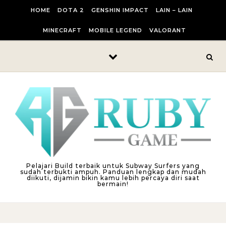
Skip to content
HOME
DOTA 2
GENSHIN IMPACT
LAIN – LAIN
MINECRAFT
MOBILE LEGEND
VALORANT
Pelajari Build terbaik untuk Subway Surfers yang
sudah terbukti ampuh. Panduan lengkap dan mudah
diikuti, dijamin bikin kamu lebih percaya diri saat
bermain!