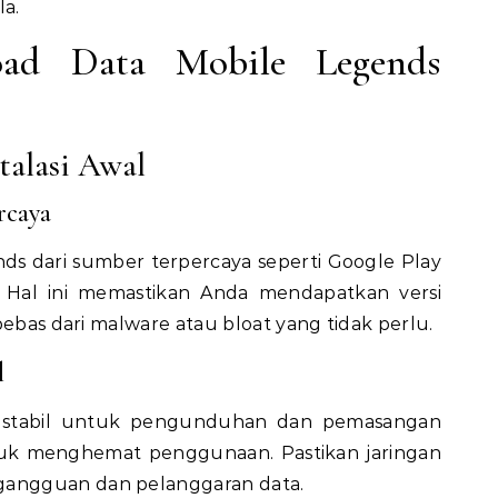
a.
ad Data Mobile Legends
talasi Awal
rcaya
ds dari sumber terpercaya seperti Google Play
 Hal ini memastikan Anda mendapatkan versi
bebas dari malware atau bloat yang tidak perlu.
l
g stabil untuk pengunduhan dan pemasangan
ntuk menghemat penggunaan. Pastikan jaringan
angguan dan pelanggaran data.