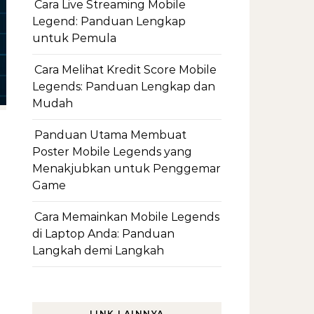
Cara Live Streaming Mobile
Legend: Panduan Lengkap
untuk Pemula
Cara Melihat Kredit Score Mobile
Legends: Panduan Lengkap dan
Mudah
Panduan Utama Membuat
Poster Mobile Legends yang
Menakjubkan untuk Penggemar
Game
Cara Memainkan Mobile Legends
di Laptop Anda: Panduan
Langkah demi Langkah
LINK LAINNYA