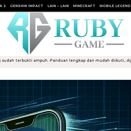
A 2
GENSHIN IMPACT
LAIN – LAIN
MINECRAFT
MOBILE LEGEND
g sudah terbukti ampuh. Panduan lengkap dan mudah diikuti, dij