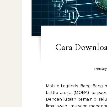
Cara Downloa
February 
Mobile Legends: Bang Bang merupakan salah satu game multiplayer online
battle arena (MOBA) terpopule
Dengan jutaan pemain di sel
lima lawan lima yang mende