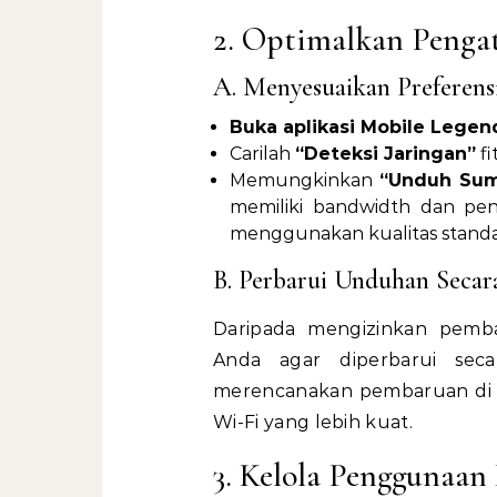
2. Optimalkan Peng
A. Menyesuaikan Preferen
Buka aplikasi Mobile Legen
Carilah
“Deteksi Jaringan”
fi
Memungkinkan
“Unduh Sum
memiliki bandwidth dan pen
menggunakan kualitas stand
B. Perbarui Unduhan Seca
Daripada mengizinkan pembar
Anda agar diperbarui sec
merencanakan pembaruan di lu
Wi-Fi yang lebih kuat.
3. Kelola Penggunaan