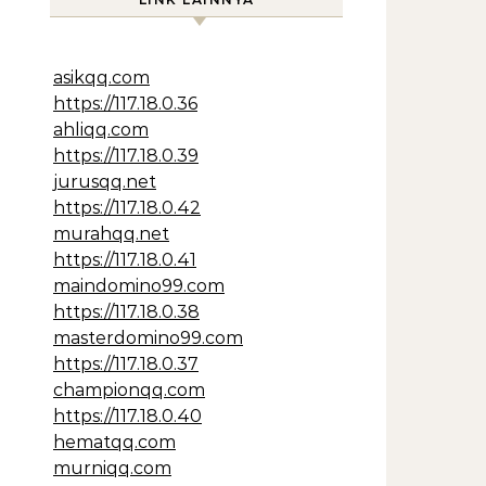
asikqq.com
https://117.18.0.36
ahliqq.com
https://117.18.0.39
jurusqq.net
https://117.18.0.42
murahqq.net
https://117.18.0.41
maindomino99.com
https://117.18.0.38
masterdomino99.com
https://117.18.0.37
championqq.com
https://117.18.0.40
hematqq.com
murniqq.com