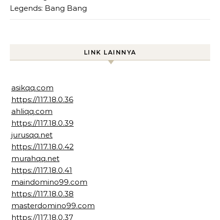
Legends: Bang Bang
LINK LAINNYA
asikqq.com
https://117.18.0.36
ahliqq.com
https://117.18.0.39
jurusqq.net
https://117.18.0.42
murahqq.net
https://117.18.0.41
maindomino99.com
https://117.18.0.38
masterdomino99.com
https://117.18.0.37