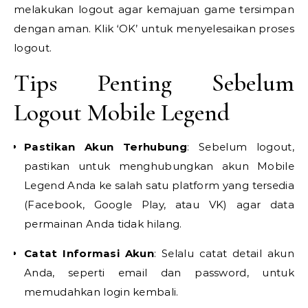
melakukan logout agar kemajuan game tersimpan
dengan aman. Klik ‘OK’ untuk menyelesaikan proses
logout.
Tips Penting Sebelum
Logout Mobile Legend
Pastikan Akun Terhubung
: Sebelum logout,
pastikan untuk menghubungkan akun Mobile
Legend Anda ke salah satu platform yang tersedia
(Facebook, Google Play, atau VK) agar data
permainan Anda tidak hilang.
Catat Informasi Akun
: Selalu catat detail akun
Anda, seperti email dan password, untuk
memudahkan login kembali.