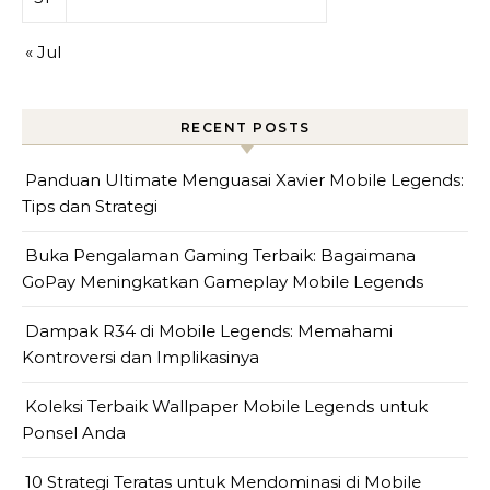
« Jul
RECENT POSTS
Panduan Ultimate Menguasai Xavier Mobile Legends:
Tips dan Strategi
Buka Pengalaman Gaming Terbaik: Bagaimana
GoPay Meningkatkan Gameplay Mobile Legends
Dampak R34 di Mobile Legends: Memahami
Kontroversi dan Implikasinya
Koleksi Terbaik Wallpaper Mobile Legends untuk
Ponsel Anda
10 Strategi Teratas untuk Mendominasi di Mobile