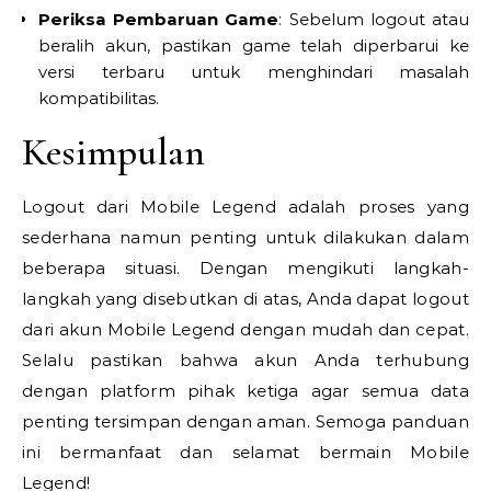
Periksa Pembaruan Game
: Sebelum logout atau
beralih akun, pastikan game telah diperbarui ke
versi terbaru untuk menghindari masalah
kompatibilitas.
Kesimpulan
Logout dari Mobile Legend adalah proses yang
sederhana namun penting untuk dilakukan dalam
beberapa situasi. Dengan mengikuti langkah-
langkah yang disebutkan di atas, Anda dapat logout
dari akun Mobile Legend dengan mudah dan cepat.
Selalu pastikan bahwa akun Anda terhubung
dengan platform pihak ketiga agar semua data
penting tersimpan dengan aman. Semoga panduan
ini bermanfaat dan selamat bermain Mobile
Legend!