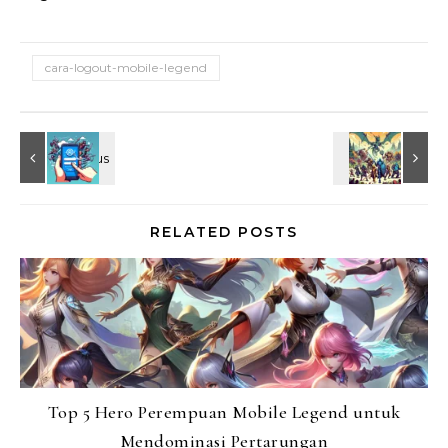
cara-logout-mobile-legend
RELATED POSTS
Top 5 Hero Perempuan Mobile Legend untuk
Mendominasi Pertarungan