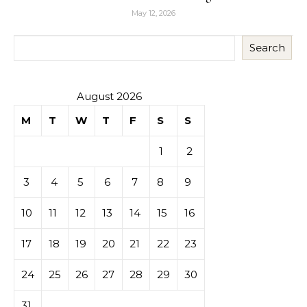
May 12, 2026
Search
August 2026
M
T
W
T
F
S
S
1
2
3
4
5
6
7
8
9
10
11
12
13
14
15
16
17
18
19
20
21
22
23
24
25
26
27
28
29
30
31