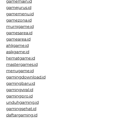
gamemain.id
gamejurus.id
gamemenu.id
gamezona.id
murnigame.id
gamesarea.id
gamearea.id
ahligame.id
asikgame.id
hematgame.id
mastergames.id
menugame.id
gamingdownload.id
gamingbaru.id
gamingviral.id
gamingpro.id
unduhgaming.id
gamingsehat.id
daftargaming.id