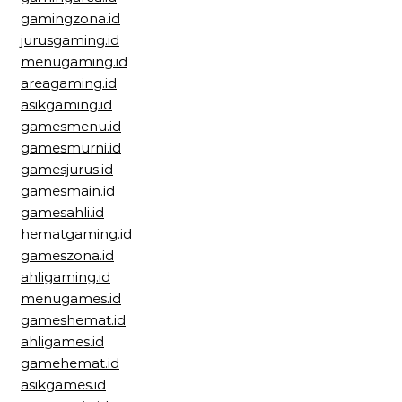
gamingzona.id
jurusgaming.id
menugaming.id
areagaming.id
asikgaming.id
gamesmenu.id
gamesmurni.id
gamesjurus.id
gamesmain.id
gamesahli.id
hematgaming.id
gameszona.id
ahligaming.id
menugames.id
gameshemat.id
ahligames.id
gamehemat.id
asikgames.id