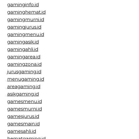
gaminginfo.id
gaminghemat.id
gamingmurni.id
gamingjurus.id
gamingmenu.id
gamingasik.id
gamingahli.id
gamingarea.id
gamingzona.id
jurusgaming.id
menugaming.id
areagaming.id
asikgaming.id
gamesmenu.id
gamesmurni.id
gamesjurus.id
gamesmain.id
gamesahli.id
hematgaming.id