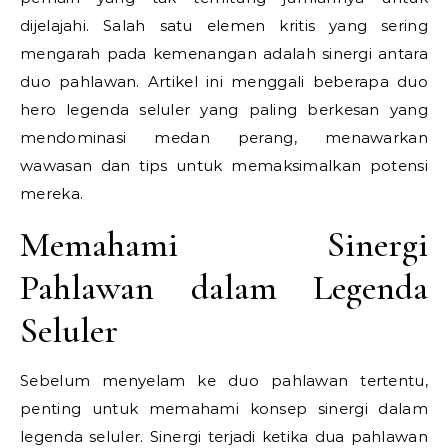
dijelajahi. Salah satu elemen kritis yang sering
mengarah pada kemenangan adalah sinergi antara
duo pahlawan. Artikel ini menggali beberapa duo
hero legenda seluler yang paling berkesan yang
mendominasi medan perang, menawarkan
wawasan dan tips untuk memaksimalkan potensi
mereka.
Memahami Sinergi
Pahlawan dalam Legenda
Seluler
Sebelum menyelam ke duo pahlawan tertentu,
penting untuk memahami konsep sinergi dalam
legenda seluler. Sinergi terjadi ketika dua pahlawan