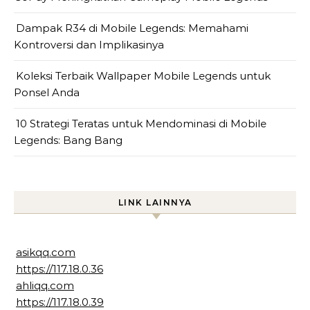
Dampak R34 di Mobile Legends: Memahami
Kontroversi dan Implikasinya
Koleksi Terbaik Wallpaper Mobile Legends untuk
Ponsel Anda
10 Strategi Teratas untuk Mendominasi di Mobile
Legends: Bang Bang
LINK LAINNYA
asikqq.com
https://117.18.0.36
ahliqq.com
https://117.18.0.39