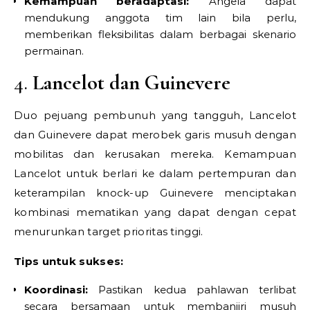
Kemampuan beradaptasi:
Angela dapat
mendukung anggota tim lain bila perlu,
memberikan fleksibilitas dalam berbagai skenario
permainan.
4.
Lancelot dan Guinevere
Duo pejuang pembunuh yang tangguh, Lancelot
dan Guinevere dapat merobek garis musuh dengan
mobilitas dan kerusakan mereka. Kemampuan
Lancelot untuk berlari ke dalam pertempuran dan
keterampilan knock-up Guinevere menciptakan
kombinasi mematikan yang dapat dengan cepat
menurunkan target prioritas tinggi.
Tips untuk sukses:
Koordinasi:
Pastikan kedua pahlawan terlibat
secara bersamaan untuk membanjiri musuh