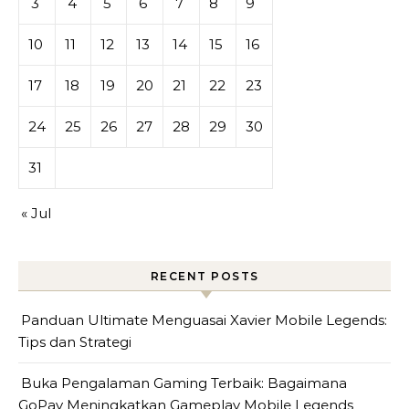
3
4
5
6
7
8
9
10
11
12
13
14
15
16
17
18
19
20
21
22
23
24
25
26
27
28
29
30
31
« Jul
RECENT POSTS
Panduan Ultimate Menguasai Xavier Mobile Legends:
Tips dan Strategi
Buka Pengalaman Gaming Terbaik: Bagaimana
GoPay Meningkatkan Gameplay Mobile Legends