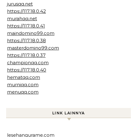
jurusqq.net
https://117.18.0.42
murahqq.net
https://117.18.0.41
maindomino99.com
https://117.18.0.38
masterdomino99.com
https://117.18.0.37
championqq.com
https://117.18.0.40
hematqq.com
murniqq.com
menuqq.com
LINK LAINNYA
lesehangurame.com