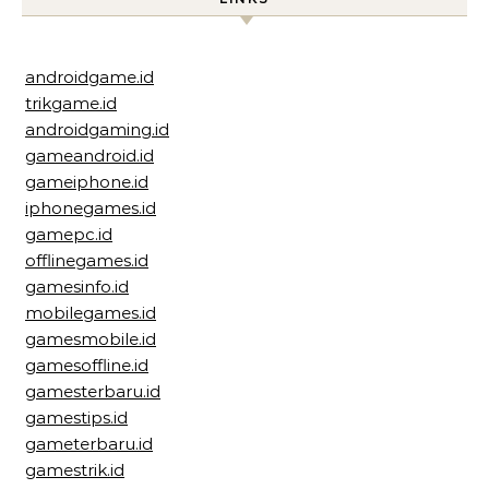
androidgame.id
trikgame.id
androidgaming.id
gameandroid.id
gameiphone.id
iphonegames.id
gamepc.id
offlinegames.id
gamesinfo.id
mobilegames.id
gamesmobile.id
gamesoffline.id
gamesterbaru.id
gamestips.id
gameterbaru.id
gamestrik.id