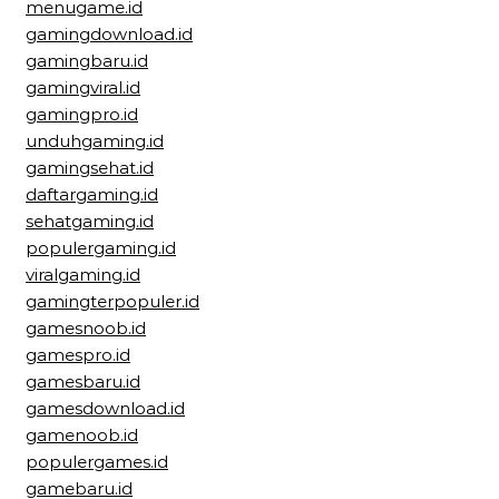
menugame.id
gamingdownload.id
gamingbaru.id
gamingviral.id
gamingpro.id
unduhgaming.id
gamingsehat.id
daftargaming.id
sehatgaming.id
populergaming.id
viralgaming.id
gamingterpopuler.id
gamesnoob.id
gamespro.id
gamesbaru.id
gamesdownload.id
gamenoob.id
populergames.id
gamebaru.id