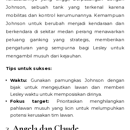
Johnson, sebuah tank yang terkenal karena
mobilitas dan kontrol kerumunannya. Kemampuan
Johnson untuk berubah menjadi kendaraan dan
berkendara di sekitar medan perang menawarkan
peluang ganking yang strategis, memberikan
pengaturan yang sempurna bagi Lesley untuk
mengambil musuh dari kejauhan.
Tips untuk sukses:
Waktu:
Gunakan pamungkas Johnson dengan
bijak untuk mengejutkan lawan dan memberi
Lesley waktu untuk memposisikan dirinya.
Fokus target:
Prioritaskan menghilangkan
pahlawan musuh yang licin untuk melumpuhkan
potensi kerusakan tim lawan.
3.
Angela dan Claude