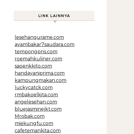
LINK LAINNYA
lesehangurame.com
ayambakar7saudara.com
tempongpns.com
roemahkuliner.com
saoenkkito.com
handayaniprima.com
kampungmakan.com
luckycatck.com
rmbakoelkita.com
angelesehan.com
bluejasminejkt.com
Mrobak.com
miekungfu.com
cafetemankita.com