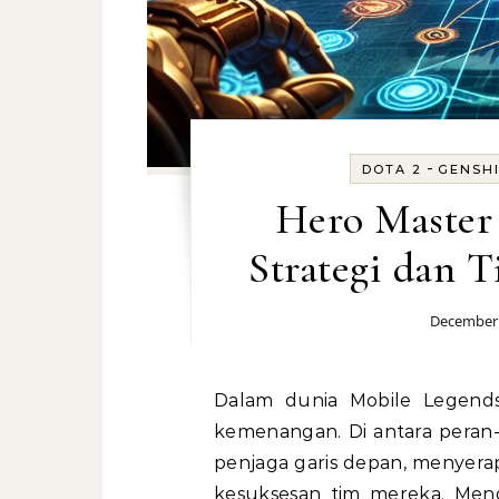
-
DOTA 2
GENSHI
Hero Master
Strategi dan 
December 
Dalam dunia Mobile Legends yang dinamis, setiap role memegang kunci
kemenangan. Di antara peran-
penjaga garis depan, menyer
kesuksesan tim mereka. Mengu