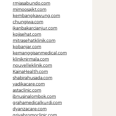
rmjasabundo.com
mimoosajkt.com
kembangkawung.com
chungiwa.com
ikanbakarcianjur.com
kpjisehat.com
mitrasehatklinik.com
kpbanjar.com
kemanggisanmedical.com
kliniknirmala.com
nouvelleklinik.com
KainaHealth.com
shabirahusada.com
yadikacare.com
astaclinic.com
ibnusinalombok.com
grahamedicalkurdi.com
dyanzacare.com
griyabromoclinic.com