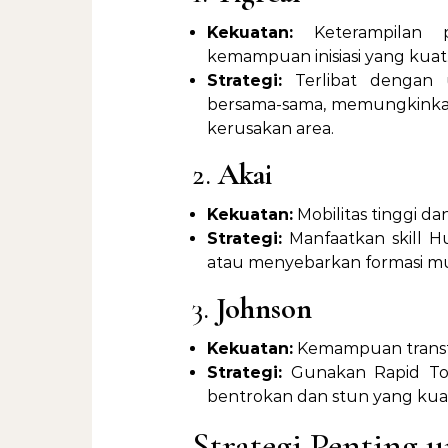
Kekuatan:
Keterampilan p
kemampuan inisiasi yang kuat
Strategi:
Terlibat dengan u
bersama-sama, memungkinkan
kerusakan area.
2.
Akai
Kekuatan:
Mobilitas tinggi 
Strategi:
Manfaatkan skill H
atau menyebarkan formasi m
3.
Johnson
Kekuatan:
Kemampuan transfor
Strategi:
Gunakan Rapid T
bentrokan dan stun yang kuat
Strategi Penting 