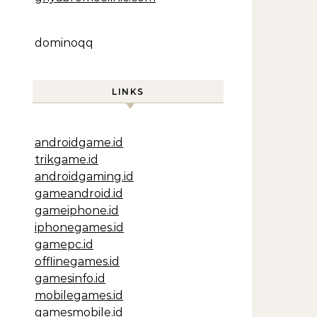
dominoqq
LINKS
androidgame.id
trikgame.id
androidgaming.id
gameandroid.id
gameiphone.id
iphonegames.id
gamepc.id
offlinegames.id
gamesinfo.id
mobilegames.id
gamesmobile.id