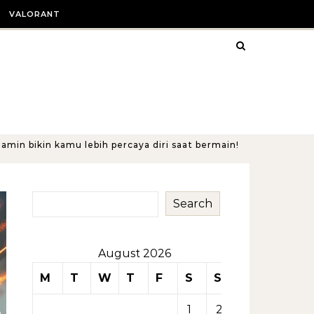
VALORANT
amin bikin kamu lebih percaya diri saat bermain!
Search
August 2026
M
T
W
T
F
S
S
1
2