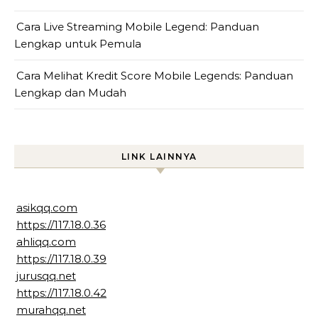
Cara Live Streaming Mobile Legend: Panduan
Lengkap untuk Pemula
Cara Melihat Kredit Score Mobile Legends: Panduan
Lengkap dan Mudah
LINK LAINNYA
asikqq.com
https://117.18.0.36
ahliqq.com
https://117.18.0.39
jurusqq.net
https://117.18.0.42
murahqq.net