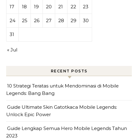
17
18
19
20
21
22
23
24
25
26
27
28
29
30
31
« Jul
RECENT POSTS
10 Strategi Teratas untuk Mendominasi di Mobile
Legends: Bang Bang
Guide Ultimate Skin Gatotkaca Mobile Legends:
Unlock Epic Power
Guide Lengkap Semua Hero Mobile Legends Tahun
2023