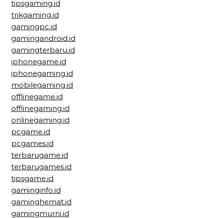
tipsgaming.id
trikgaming.id
gamingpc.id
gamingandroid.id
gamingterbaru.id
iphonegame.id
iphonegaming.id
mobilegaming.id
offlinegame.id
offlinegaming.id
onlinegaming.id
pcgame.id
pcgames.id
terbarugame.id
terbarugames.id
tipsgame.id
gaminginfo.id
gaminghemat.id
gamingmurni.id