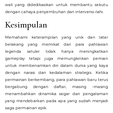
wali yang didedikasikan untuk membantu sekutu
dengan cahaya penyembuhan dan intervensi ilahi.
Kesimpulan
Memahami keterampilan yang unik dan latar
belakang yang memikat dari para pahlawan
legenda seluler tidak hanya meningkatkan
gameplay tetapi juga memungkinkan pemain
untuk membenamkan diri dalam dunia yang kaya
dengan narasi dan kedalaman strategis. Ketika
permainan berkembang, para pahlawan baru terus
bergabung dengan daftar, masing -masing
menambahkan dinamika segar dan pengalaman
yang mendebarkan pada apa yang sudah menjadi
saga permainan epik.