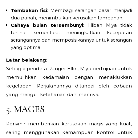
Tembakan fisi
: Membagi serangan dasar menjadi
dua panah, menimbulkan kerusakan tambahan.
Cahaya bulan tersembunyi
: Hibah Miya tidak
terlihat sementara, meningkatkan kecepatan
serangannya dan memposisikannya untuk serangan
yang optimal.
Latar belakang
:
Sebagai pendeta Ranger Elfin, Miya bertujuan untuk
memulihkan kedamaian dengan menaklukkan
kegelapan. Perjalanannya ditandai oleh cobaan
yang menguji ketahanan dan imannya.
5. MAGES
Penyihir memberikan kerusakan magis yang kuat,
sering menggunakan kemampuan kontrol untuk