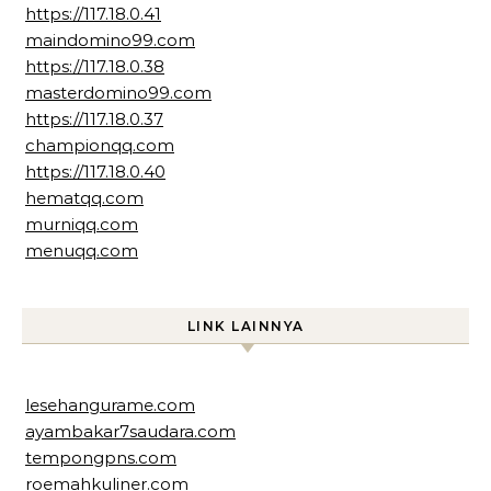
https://117.18.0.41
maindomino99.com
https://117.18.0.38
masterdomino99.com
https://117.18.0.37
championqq.com
https://117.18.0.40
hematqq.com
murniqq.com
menuqq.com
LINK LAINNYA
lesehangurame.com
ayambakar7saudara.com
tempongpns.com
roemahkuliner.com