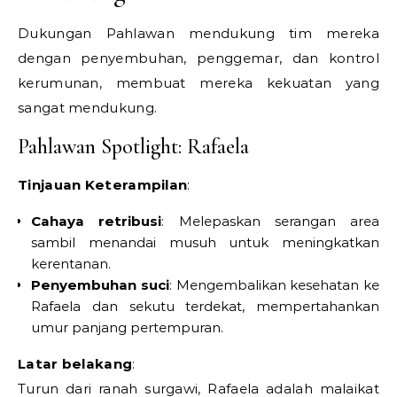
Dukungan Pahlawan mendukung tim mereka
dengan penyembuhan, penggemar, dan kontrol
kerumunan, membuat mereka kekuatan yang
sangat mendukung.
Pahlawan Spotlight: Rafaela
Tinjauan Keterampilan
:
Cahaya retribusi
: Melepaskan serangan area
sambil menandai musuh untuk meningkatkan
kerentanan.
Penyembuhan suci
: Mengembalikan kesehatan ke
Rafaela dan sekutu terdekat, mempertahankan
umur panjang pertempuran.
Latar belakang
:
Turun dari ranah surgawi, Rafaela adalah malaikat