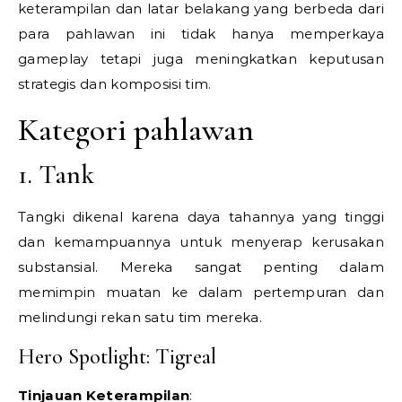
keterampilan dan latar belakang yang berbeda dari
para pahlawan ini tidak hanya memperkaya
gameplay tetapi juga meningkatkan keputusan
strategis dan komposisi tim.
Kategori pahlawan
1. Tank
Tangki dikenal karena daya tahannya yang tinggi
dan kemampuannya untuk menyerap kerusakan
substansial. Mereka sangat penting dalam
memimpin muatan ke dalam pertempuran dan
melindungi rekan satu tim mereka.
Hero Spotlight: Tigreal
Tinjauan Keterampilan
: