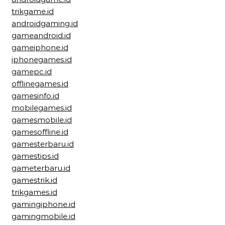
trikgame.id
androidgaming.id
gameandroid.id
gameiphone.id
iphonegames.id
gamepc.id
offlinegames.id
gamesinfo.id
mobilegames.id
gamesmobile.id
gamesoffline.id
gamesterbaru.id
gamestips.id
gameterbaru.id
gamestrik.id
trikgames.id
gamingiphone.id
gamingmobile.id