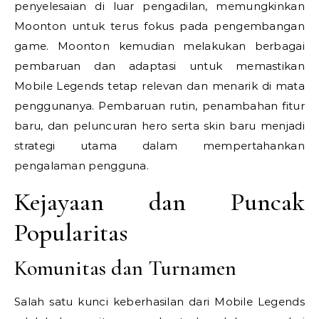
penyelesaian di luar pengadilan, memungkinkan
Moonton untuk terus fokus pada pengembangan
game. Moonton kemudian melakukan berbagai
pembaruan dan adaptasi untuk memastikan
Mobile Legends tetap relevan dan menarik di mata
penggunanya. Pembaruan rutin, penambahan fitur
baru, dan peluncuran hero serta skin baru menjadi
strategi utama dalam mempertahankan
pengalaman pengguna.
Kejayaan dan Puncak
Popularitas
Komunitas dan Turnamen
Salah satu kunci keberhasilan dari Mobile Legends