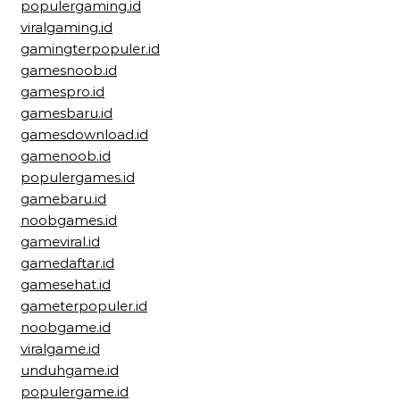
populergaming.id
viralgaming.id
gamingterpopuler.id
gamesnoob.id
gamespro.id
gamesbaru.id
gamesdownload.id
gamenoob.id
populergames.id
gamebaru.id
noobgames.id
gameviral.id
gamedaftar.id
gamesehat.id
gameterpopuler.id
noobgame.id
viralgame.id
unduhgame.id
populergame.id