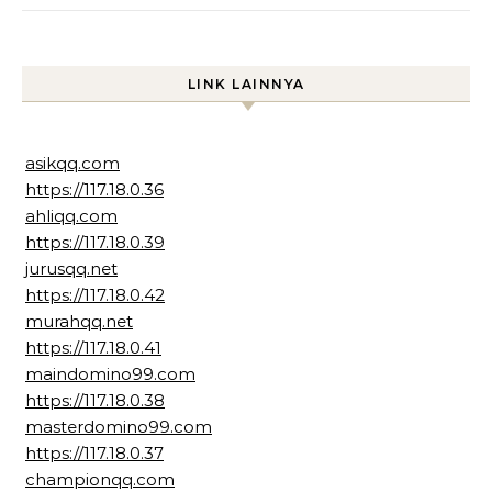
LINK LAINNYA
asikqq.com
https://117.18.0.36
ahliqq.com
https://117.18.0.39
jurusqq.net
https://117.18.0.42
murahqq.net
https://117.18.0.41
maindomino99.com
https://117.18.0.38
masterdomino99.com
https://117.18.0.37
championqq.com