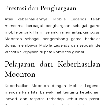
Prestasi dan Penghargaan
Atas keberhasilannya, Mobile Legends telah
menerima berbagai penghargaan sebagai game
mobile terbaik. Hal ini semakin memantapkan posisi
Moonton sebagai pengembang game berkelas
dunia, membawa Mobile Legends dari sebuah ide
kreatif ke kejayaan di peta kompetisi global.
Pelajaran dari Keberhasilan
Moonton
Keberhasilan Moonton dengan Mobile Legends
mengajarkan kita banyak hal tentang ketekunan,
inovasi, dan respons terhadap kebutuhan pasar.