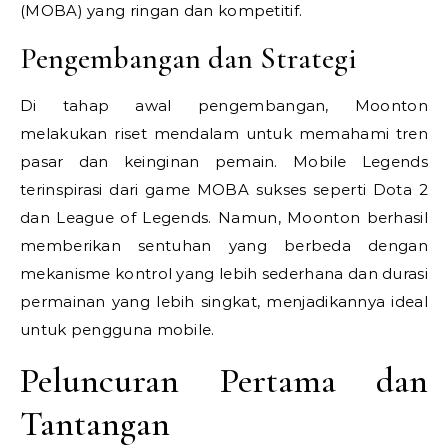
(MOBA) yang ringan dan kompetitif.
Pengembangan dan Strategi
Di tahap awal pengembangan, Moonton
melakukan riset mendalam untuk memahami tren
pasar dan keinginan pemain. Mobile Legends
terinspirasi dari game MOBA sukses seperti Dota 2
dan League of Legends. Namun, Moonton berhasil
memberikan sentuhan yang berbeda dengan
mekanisme kontrol yang lebih sederhana dan durasi
permainan yang lebih singkat, menjadikannya ideal
untuk pengguna mobile.
Peluncuran Pertama dan
Tantangan