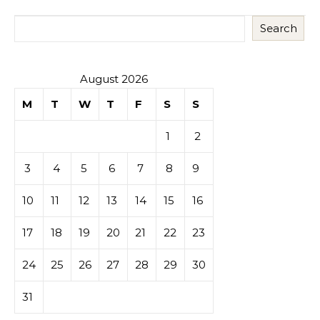
Search
August 2026
M
T
W
T
F
S
S
1
2
3
4
5
6
7
8
9
10
11
12
13
14
15
16
17
18
19
20
21
22
23
24
25
26
27
28
29
30
31