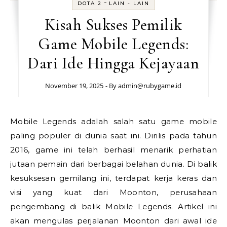
-
DOTA 2
LAIN - LAIN
Kisah Sukses Pemilik
Game Mobile Legends:
Dari Ide Hingga Kejayaan
November 19, 2025
- By
admin@rubygame.id
Mobile Legends adalah salah satu game mobile
paling populer di dunia saat ini. Dirilis pada tahun
2016, game ini telah berhasil menarik perhatian
jutaan pemain dari berbagai belahan dunia. Di balik
kesuksesan gemilang ini, terdapat kerja keras dan
visi yang kuat dari Moonton, perusahaan
pengembang di balik Mobile Legends. Artikel ini
akan mengulas perjalanan Moonton dari awal ide