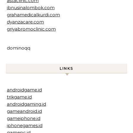
astaclinic.com
ibnusinalombok.com
grahamedicalkurdi.com
dyanzacare.com
griyabromoclinic.com
dominoqq
LINKS
androidgame.id
trikgame.id
androidgaming.id
gameandroid.id
gameiphone.id
iphonegames.id
gamepc.id