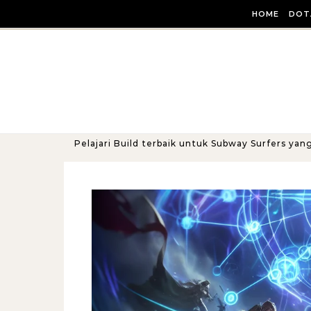
Skip to content
HOME
DOT
Pelajari Build terbaik untuk Subway Surfers yan