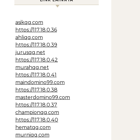
asikqq.com
https://117.18.0.36
ahliqq.com
https://117.18.0.39
jurusqq.net
https://117.18.0.42
murahqq.net
https://117.18.0.41
maindomino99.com
https://117.18.0.38
masterdomino99.com
https://117.18.0.37
championqq.com
https://117.18.0.40
hematqq.com
murniqq.com