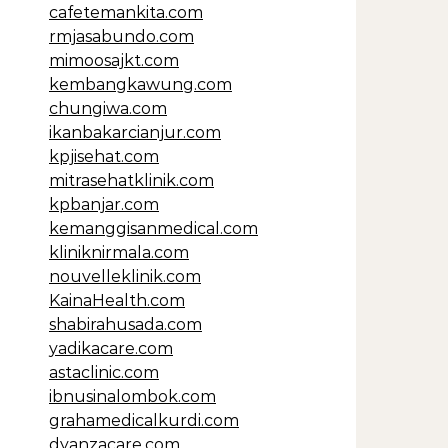
cafetemankita.com
rmjasabundo.com
mimoosajkt.com
kembangkawung.com
chungiwa.com
ikanbakarcianjur.com
kpjisehat.com
mitrasehatklinik.com
kpbanjar.com
kemanggisanmedical.com
kliniknirmala.com
nouvelleklinik.com
KainaHealth.com
shabirahusada.com
yadikacare.com
astaclinic.com
ibnusinalombok.com
grahamedicalkurdi.com
dyanzacare.com