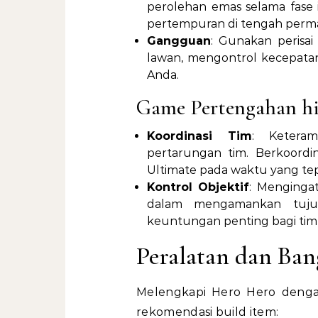
perolehan emas selama fase 
pertempuran di tengah perma
Gangguan
: Gunakan perisa
lawan, mengontrol kecepatan
Anda.
Game Pertengahan h
Koordinasi Tim
: Ketera
pertarungan tim. Berkoordi
Ultimate pada waktu yang tep
Kontrol Objektif
: Menginga
dalam mengamankan tuju
keuntungan penting bagi tim
Peralatan dan Ba
Melengkapi Hero Hero dengan
rekomendasi build item: