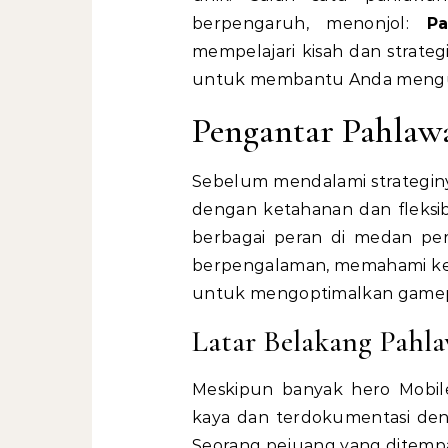
berpengaruh, menonjol:
P
mempelajari kisah dan strateg
untuk membantu Anda menguasa
Pengantar Pahlaw
Sebelum mendalami strateginy
dengan ketahanan dan fleksib
berbagai peran di medan pe
berpengalaman, memahami kek
untuk mengoptimalkan gamep
Latar Belakang Pahl
Meskipun banyak hero Mobile
kaya dan terdokumentasi denga
Seorang pejuang yang ditempa