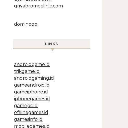
griyabromoclinic.com
dominoqq
LINKS
androidgame.id
trikgame.id
androidgaming.id
gameandroid.id
gameiphone.id
iphonegames.id
gamepc.id
offlinegames.id
gamesinfo.id
mobilegames.id