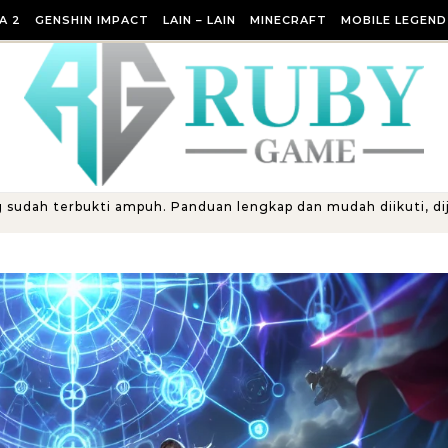
A 2
GENSHIN IMPACT
LAIN – LAIN
MINECRAFT
MOBILE LEGEND
g sudah terbukti ampuh. Panduan lengkap dan mudah diikuti, dij