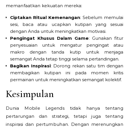
memanfaatkan kekuatan mereka:
Ciptakan Ritual Kemenangan
: Sebelum memulai
sesi, baca atau ucapkan kutipan yang sesuai
dengan Anda untuk meningkatkan motivasi.
Pengingat Khusus Dalam Game
: Gunakan fitur
penyesuaian untuk mengatur pengingat atau
makro dengan tanda kutip untuk menjaga
semangat Anda tetap tinggi selama pertandingan.
Bagikan Inspirasi
: Dorong rekan satu tim dengan
membagikan kutipan ini pada momen kritis
permainan untuk meningkatkan semangat kolektif.
Kesimpulan
Dunia Mobile Legends tidak hanya tentang
pertarungan dan strategi, tetapi juga tentang
inspirasi dan pertumbuhan. Dengan merenungkan