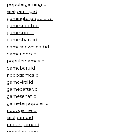
populergaming.id
viralgaming.id
gamingterpopuler.id
gamesnoob.id
gamespro.id
gamesbaru.id
gamesdownload.id
gamenoob.id
populergames.id
gamebaru.id
noobgames.id
gameviral.id
gamedaftar.id
gamesehat.id
gameterpopuler.id
noobgame.id
viralgame.id
unduhgame.id
populergame.id