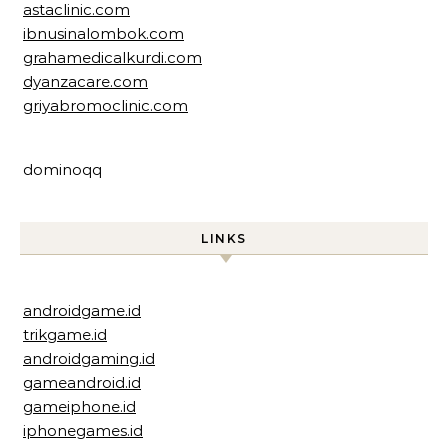
astaclinic.com
ibnusinalombok.com
grahamedicalkurdi.com
dyanzacare.com
griyabromoclinic.com
dominoqq
LINKS
androidgame.id
trikgame.id
androidgaming.id
gameandroid.id
gameiphone.id
iphonegames.id