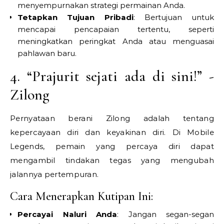
menyempurnakan strategi permainan Anda.
Tetapkan Tujuan Pribadi
: Bertujuan untuk
mencapai pencapaian tertentu, seperti
meningkatkan peringkat Anda atau menguasai
pahlawan baru.
4. “Prajurit sejati ada di sini!” -
Zilong
Pernyataan berani Zilong adalah tentang
kepercayaan diri dan keyakinan diri. Di Mobile
Legends, pemain yang percaya diri dapat
mengambil tindakan tegas yang mengubah
jalannya pertempuran.
Cara Menerapkan Kutipan Ini:
Percayai Naluri Anda
: Jangan segan-segan