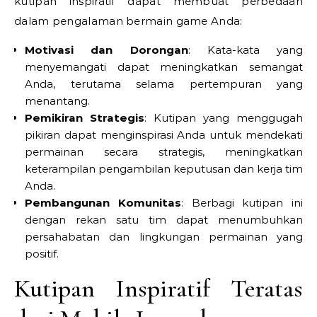
kutipan inspiratif dapat membuat perbedaan
dalam pengalaman bermain game Anda:
Motivasi dan Dorongan
: Kata-kata yang
menyemangati dapat meningkatkan semangat
Anda, terutama selama pertempuran yang
menantang.
Pemikiran Strategis
: Kutipan yang menggugah
pikiran dapat menginspirasi Anda untuk mendekati
permainan secara strategis, meningkatkan
keterampilan pengambilan keputusan dan kerja tim
Anda.
Pembangunan Komunitas
: Berbagi kutipan ini
dengan rekan satu tim dapat menumbuhkan
persahabatan dan lingkungan permainan yang
positif.
Kutipan Inspiratif Teratas