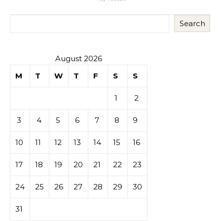
Search
August 2026
M
T
W
T
F
S
S
1
2
3
4
5
6
7
8
9
10
11
12
13
14
15
16
17
18
19
20
21
22
23
24
25
26
27
28
29
30
31