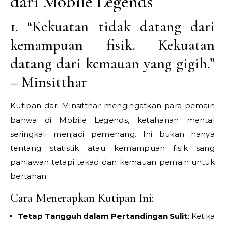
dari Mobile Legends
1. “Kekuatan tidak datang dari
kemampuan fisik. Kekuatan
datang dari kemauan yang gigih.”
– Minsitthar
Kutipan dari Minsitthar mengingatkan para pemain
bahwa di Mobile Legends, ketahanan mental
seringkali menjadi pemenang. Ini bukan hanya
tentang statistik atau kemampuan fisik sang
pahlawan tetapi tekad dan kemauan pemain untuk
bertahan.
Cara Menerapkan Kutipan Ini:
Tetap Tangguh dalam Pertandingan Sulit
: Ketika