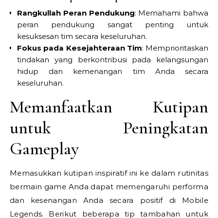
Rangkullah Peran Pendukung
: Memahami bahwa
peran pendukung sangat penting untuk
kesuksesan tim secara keseluruhan.
Fokus pada Kesejahteraan Tim
: Memprioritaskan
tindakan yang berkontribusi pada kelangsungan
hidup dan kemenangan tim Anda secara
keseluruhan.
Memanfaatkan Kutipan
untuk Peningkatan
Gameplay
Memasukkan kutipan inspiratif ini ke dalam rutinitas
bermain game Anda dapat memengaruhi performa
dan kesenangan Anda secara positif di Mobile
Legends. Berikut beberapa tip tambahan untuk