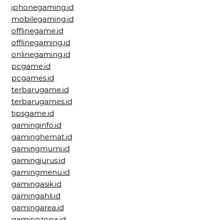
iphonegaming.id
mobilegaming.id
offlinegame.id
offlinegaming.id
onlinegaming.id
pcgame.id
pcgames.id
terbarugame.id
terbarugames.id
tipsgame.id
gaminginfo.id
gaminghemat.id
gamingmurni.id
gamingjurus.id
gamingmenu.id
gamingasik.id
gamingahli.id
gamingarea.id
gamingzona.id