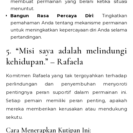
membuat permainan yang berani ketika situasi
menuntut.
Bangun Rasa Percaya Diri
: Tingkatkan
pemahaman Anda tentang mekanisme permainan
untuk meningkatkan kepercayaan diri Anda selama
pertandingan.
5. “Misi saya adalah melindungi
kehidupan.” – Rafaela
Komitmen Rafaela yang tak tergoyahkan terhadap
perlindungan dan penyembuhan menyoroti
pentingnya peran suportif dalam permainan ini.
Setiap pemain memiliki peran penting, apakah
mereka memberikan kerusakan atau mendukung
sekutu.
Cara Menerapkan Kutipan Ini: