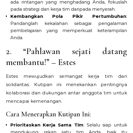
ada rintangan yang menghadang Anda, fokuslah
pada strategi dan kerja tim daripada menyerah.
Kembangkan Pola Pikir Pertumbuhan
:
Pandanglah kekalahan sebagai pengalaman
pembelajaran yang memperkuat keterampilan
Anda.
2. “Pahlawan sejati datang
membantu!” – Estes
Estes mewujudkan semangat kerja tim dan
solidaritas. Kutipan ini menekankan pentingnya
kolaborasi dan dukungan antar anggota tim untuk
mencapai kemenangan.
Cara Menerapkan Kutipan Ini:
Prioritaskan Kerja Sama Tim
: Selalu siap untuk
mendukung rekan satu tim Anda, baik itu