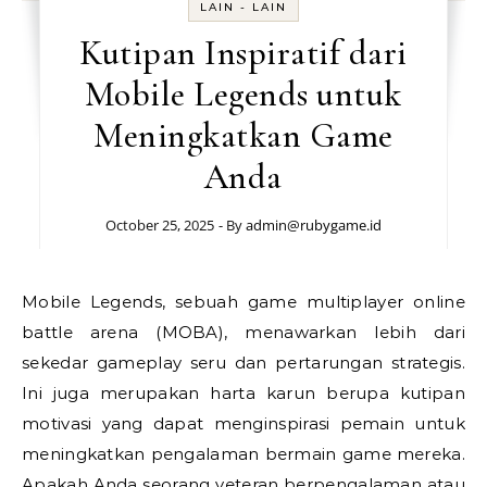
LAIN - LAIN
Kutipan Inspiratif dari
Mobile Legends untuk
Meningkatkan Game
Anda
October 25, 2025
- By
admin@rubygame.id
Mobile Legends, sebuah game multiplayer online
battle arena (MOBA), menawarkan lebih dari
sekedar gameplay seru dan pertarungan strategis.
Ini juga merupakan harta karun berupa kutipan
motivasi yang dapat menginspirasi pemain untuk
meningkatkan pengalaman bermain game mereka.
Apakah Anda seorang veteran berpengalaman atau