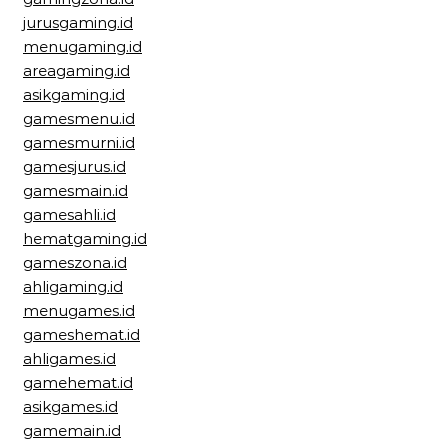
jurusgaming.id
menugaming.id
areagaming.id
asikgaming.id
gamesmenu.id
gamesmurni.id
gamesjurus.id
gamesmain.id
gamesahli.id
hematgaming.id
gameszona.id
ahligaming.id
menugames.id
gameshemat.id
ahligames.id
gamehemat.id
asikgames.id
gamemain.id