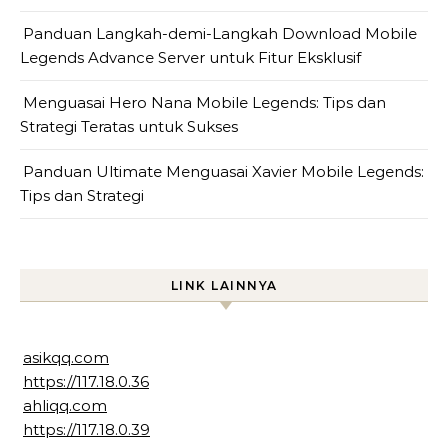
Panduan Langkah-demi-Langkah Download Mobile
Legends Advance Server untuk Fitur Eksklusif
Menguasai Hero Nana Mobile Legends: Tips dan
Strategi Teratas untuk Sukses
Panduan Ultimate Menguasai Xavier Mobile Legends:
Tips dan Strategi
LINK LAINNYA
asikqq.com
https://117.18.0.36
ahliqq.com
https://117.18.0.39