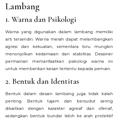
Lambang
1. Warna dan Psikologi
Warna yang digunakan dalam lambang memiliki
arti tersendiri. Warna merah dapat melambangkan
agresi dan kekuatan, sementara biru mungkin
menonjolkan kedamaian dan stabilitas. Desainer
permainan memanfaatkan psikologi warna ini
untuk memberikan kesan tertentu kepada pemain.
2. Bentuk dan Identitas
Bentuk dalam desain lambang juga tidak kalah
penting. Bentuk tajam dan bersudut sering
dikaitkan dengan karakter agresif dan ofensif,
sedangkan bentuk bundar lebih ke arah protektif