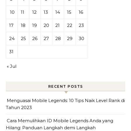
10
11
12
13
14
15
16
17
18
19
20
21
22
23
24
25
26
27
28
29
30
31
« Jul
RECENT POSTS
Menguasai Mobile Legends: 10 Tips Naik Level Rank di
Tahun 2023
Cara Memulihkan ID Mobile Legends Anda yang
Hilang: Panduan Langkah demi Langkah