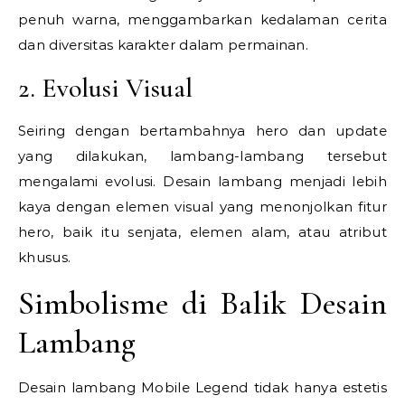
penuh warna, menggambarkan kedalaman cerita
dan diversitas karakter dalam permainan.
2. Evolusi Visual
Seiring dengan bertambahnya hero dan update
yang dilakukan, lambang-lambang tersebut
mengalami evolusi. Desain lambang menjadi lebih
kaya dengan elemen visual yang menonjolkan fitur
hero, baik itu senjata, elemen alam, atau atribut
khusus.
Simbolisme di Balik Desain
Lambang
Desain lambang Mobile Legend tidak hanya estetis