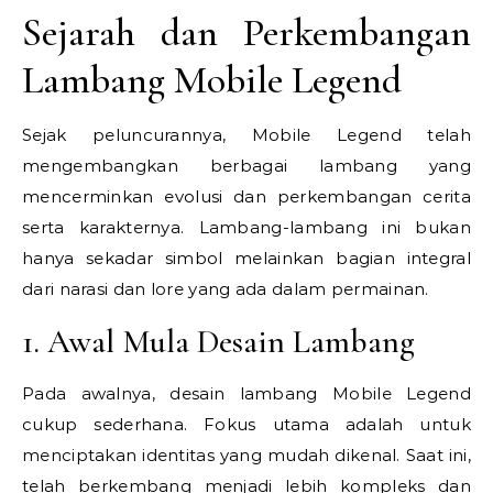
Sejarah dan Perkembangan
Lambang Mobile Legend
Sejak peluncurannya, Mobile Legend telah
mengembangkan berbagai lambang yang
mencerminkan evolusi dan perkembangan cerita
serta karakternya. Lambang-lambang ini bukan
hanya sekadar simbol melainkan bagian integral
dari narasi dan lore yang ada dalam permainan.
1. Awal Mula Desain Lambang
Pada awalnya, desain lambang Mobile Legend
cukup sederhana. Fokus utama adalah untuk
menciptakan identitas yang mudah dikenal. Saat ini,
telah berkembang menjadi lebih kompleks dan