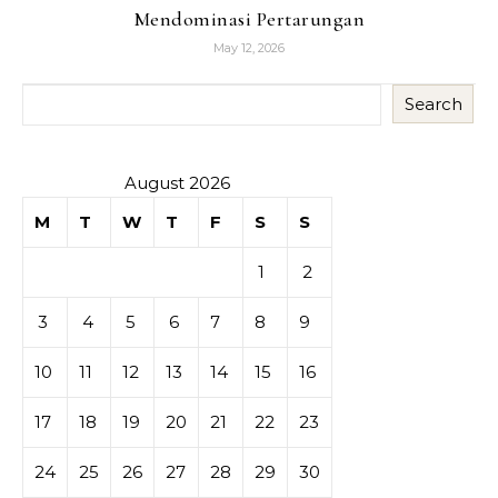
Mendominasi Pertarungan
May 12, 2026
Search
August 2026
M
T
W
T
F
S
S
1
2
3
4
5
6
7
8
9
10
11
12
13
14
15
16
17
18
19
20
21
22
23
24
25
26
27
28
29
30