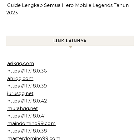
Guide Lengkap Semua Hero Mobile Legends Tahun
2023
LINK LAINNYA
asikqq.com
https://117.18.0.36
ahliqq.com
https://117.18.0.39
jurusqq.net
https://117.18.0.42
murahqq.net
https://117.18.0.41
maindomino99.com
https://117.18.0.38
masterdomino99.com