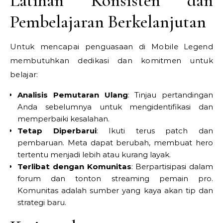
Latihan Konsisten dan
Pembelajaran Berkelanjutan
Untuk mencapai penguasaan di Mobile Legend
membutuhkan dedikasi dan komitmen untuk
belajar:
Analisis Pemutaran Ulang
: Tinjau pertandingan
Anda sebelumnya untuk mengidentifikasi dan
memperbaiki kesalahan.
Tetap Diperbarui
: Ikuti terus patch dan
pembaruan. Meta dapat berubah, membuat hero
tertentu menjadi lebih atau kurang layak.
Terlibat dengan Komunitas
: Berpartisipasi dalam
forum dan tonton streaming pemain pro.
Komunitas adalah sumber yang kaya akan tip dan
strategi baru.