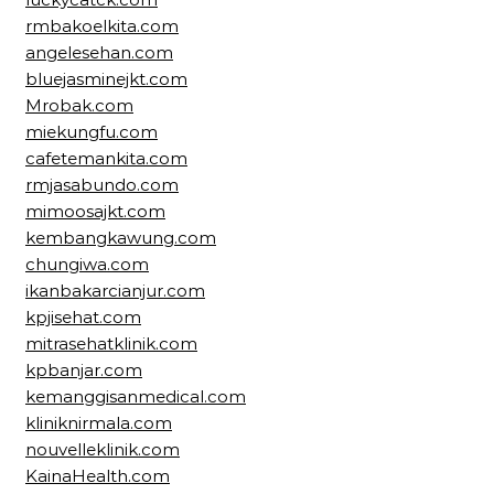
rmbakoelkita.com
angelesehan.com
bluejasminejkt.com
Mrobak.com
miekungfu.com
cafetemankita.com
rmjasabundo.com
mimoosajkt.com
kembangkawung.com
chungiwa.com
ikanbakarcianjur.com
kpjisehat.com
mitrasehatklinik.com
kpbanjar.com
kemanggisanmedical.com
kliniknirmala.com
nouvelleklinik.com
KainaHealth.com