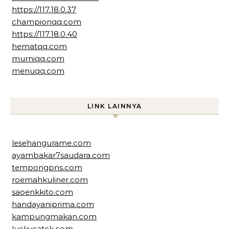
https://117.18.0.37
championqq.com
https://117.18.0.40
hematqq.com
murniqq.com
menuqq.com
LINK LAINNYA
lesehangurame.com
ayambakar7saudara.com
tempongpns.com
roemahkuliner.com
saoenkkito.com
handayaniprima.com
kampungmakan.com
luckycatck.com