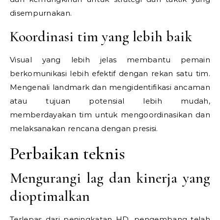
disempurnakan.
Koordinasi tim yang lebih baik
Visual yang lebih jelas membantu pemain
berkomunikasi lebih efektif dengan rekan satu tim.
Mengenali landmark dan mengidentifikasi ancaman
atau tujuan potensial lebih mudah,
memberdayakan tim untuk mengoordinasikan dan
melaksanakan rencana dengan presisi.
Perbaikan teknis
Mengurangi lag dan kinerja yang
dioptimalkan
Terlepas dari peningkatan HD, pengembang telah