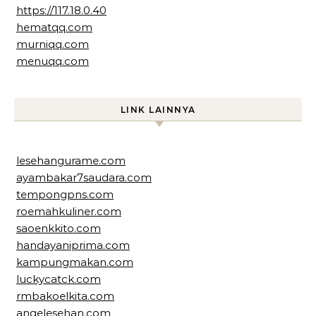
https://117.18.0.40
hematqq.com
murniqq.com
menuqq.com
LINK LAINNYA
lesehangurame.com
ayambakar7saudara.com
tempongpns.com
roemahkuliner.com
saoenkkito.com
handayaniprima.com
kampungmakan.com
luckycatck.com
rmbakoelkita.com
angelesehan.com