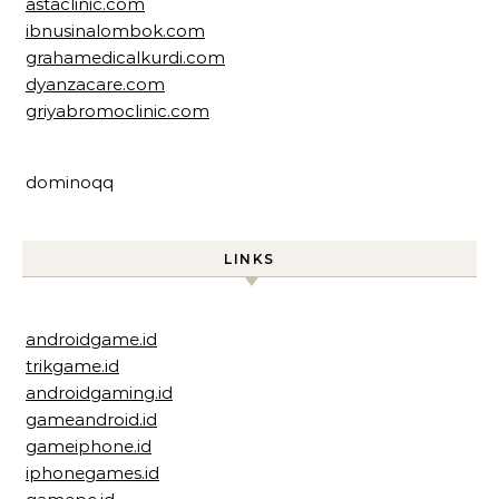
astaclinic.com
ibnusinalombok.com
grahamedicalkurdi.com
dyanzacare.com
griyabromoclinic.com
dominoqq
LINKS
androidgame.id
trikgame.id
androidgaming.id
gameandroid.id
gameiphone.id
iphonegames.id