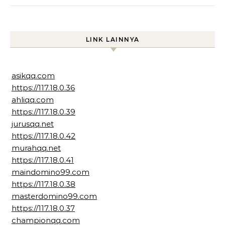
LINK LAINNYA
asikqq.com
https://117.18.0.36
ahliqq.com
https://117.18.0.39
jurusqq.net
https://117.18.0.42
murahqq.net
https://117.18.0.41
maindomino99.com
https://117.18.0.38
masterdomino99.com
https://117.18.0.37
championqq.com