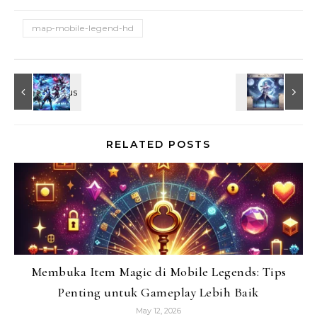
map-mobile-legend-hd
RELATED POSTS
Membuka Item Magic di Mobile Legends: Tips
Penting untuk Gameplay Lebih Baik
May 12, 2026