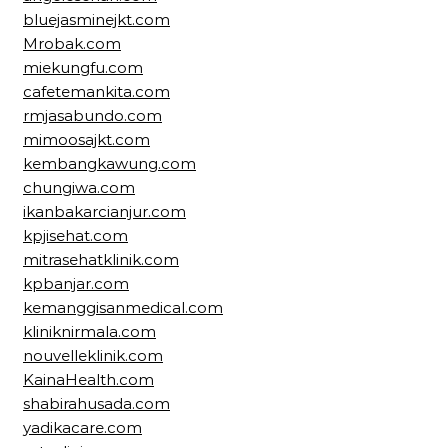
bluejasminejkt.com
Mrobak.com
miekungfu.com
cafetemankita.com
rmjasabundo.com
mimoosajkt.com
kembangkawung.com
chungiwa.com
ikanbakarcianjur.com
kpjisehat.com
mitrasehatklinik.com
kpbanjar.com
kemanggisanmedical.com
kliniknirmala.com
nouvelleklinik.com
KainaHealth.com
shabirahusada.com
yadikacare.com