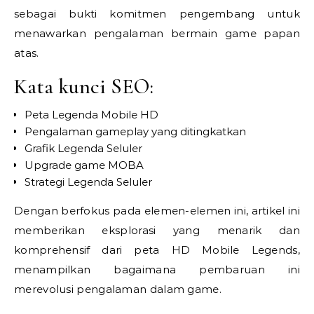
sebagai bukti komitmen pengembang untuk
menawarkan pengalaman bermain game papan
atas.
Kata kunci SEO:
Peta Legenda Mobile HD
Pengalaman gameplay yang ditingkatkan
Grafik Legenda Seluler
Upgrade game MOBA
Strategi Legenda Seluler
Dengan berfokus pada elemen-elemen ini, artikel ini
memberikan eksplorasi yang menarik dan
komprehensif dari peta HD Mobile Legends,
menampilkan bagaimana pembaruan ini
merevolusi pengalaman dalam game.