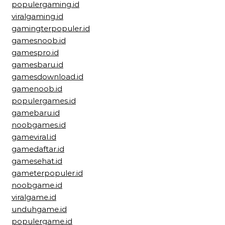
populergaming.id
viralgaming.id
gamingterpopuler.id
gamesnoob.id
gamespro.id
gamesbaru.id
gamesdownload.id
gamenoob.id
populergames.id
gamebaru.id
noobgames.id
gameviral.id
gamedaftar.id
gamesehat.id
gameterpopuler.id
noobgame.id
viralgame.id
unduhgame.id
populergame.id