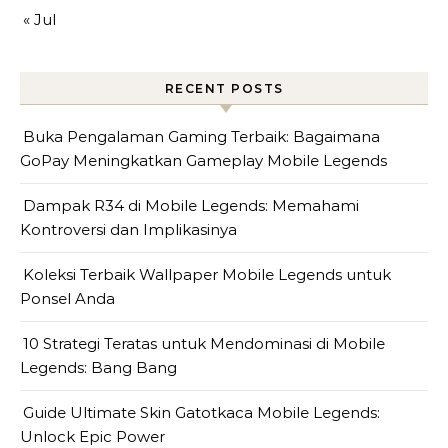
« Jul
RECENT POSTS
Buka Pengalaman Gaming Terbaik: Bagaimana
GoPay Meningkatkan Gameplay Mobile Legends
Dampak R34 di Mobile Legends: Memahami
Kontroversi dan Implikasinya
Koleksi Terbaik Wallpaper Mobile Legends untuk
Ponsel Anda
10 Strategi Teratas untuk Mendominasi di Mobile
Legends: Bang Bang
Guide Ultimate Skin Gatotkaca Mobile Legends:
Unlock Epic Power