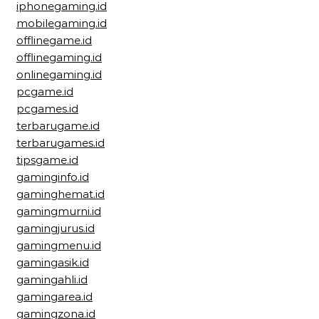
iphonegaming.id
mobilegaming.id
offlinegame.id
offlinegaming.id
onlinegaming.id
pcgame.id
pcgames.id
terbarugame.id
terbarugames.id
tipsgame.id
gaminginfo.id
gaminghemat.id
gamingmurni.id
gamingjurus.id
gamingmenu.id
gamingasik.id
gamingahli.id
gamingarea.id
gamingzona.id