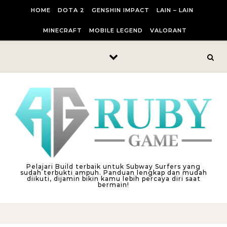
Skip to content
HOME
DOTA 2
GENSHIN IMPACT
LAIN – LAIN
MINECRAFT
MOBILE LEGEND
VALORANT
Pelajari Build terbaik untuk Subway Surfers yang
sudah terbukti ampuh. Panduan lengkap dan mudah
diikuti, dijamin bikin kamu lebih percaya diri saat
bermain!