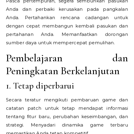
Pasca pertempuran, segera sembuhkan pasukan
Anda dan perbaiki kerusakan pada pangkalan
Anda. Pertahankan rencana cadangan untuk
dengan cepat membangun kembali pasukan dan
pertahanan Anda. Memanfaatkan dorongan
sumber daya untuk mempercepat pemulihan.
Pembelajaran dan
Peningkatan Berkelanjutan
1. Tetap diperbarui
Secara teratur mengikuti pembaruan game dan
catatan patch untuk tetap mendapat informasi
tentang fitur baru, perubahan keseimbangan, dan
strategi. Menyadari dinamika game terbaru
memastikan Anda tetap kompetitif.