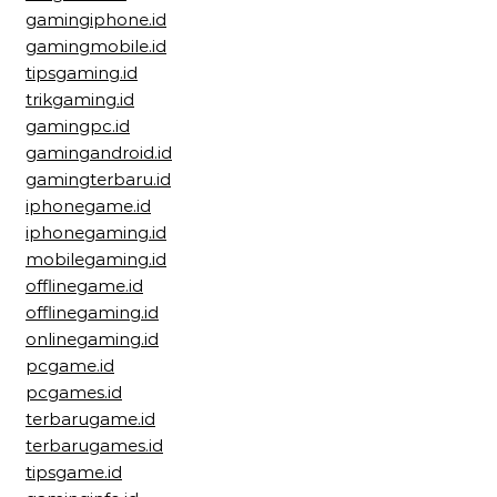
gamingiphone.id
gamingmobile.id
tipsgaming.id
trikgaming.id
gamingpc.id
gamingandroid.id
gamingterbaru.id
iphonegame.id
iphonegaming.id
mobilegaming.id
offlinegame.id
offlinegaming.id
onlinegaming.id
pcgame.id
pcgames.id
terbarugame.id
terbarugames.id
tipsgame.id