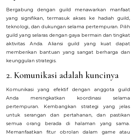
Bergabung dengan guild menawarkan manfaat
yang signifikan, termasuk akses ke hadiah guild,
teknologi, dan dukungan selama pertempuran. Pilih
guild yang selaras dengan gaya bermain dan tingkat
aktivitas Anda. Aliansi guild yang kuat dapat
memberikan bantuan yang sangat berharga dan
keunggulan strategis.
2. Komunikasi adalah kuncinya
Komunikasi yang efektif dengan anggota guild
Anda meningkatkan koordinasi selama
pertempuran. Kembangkan strategi yang jelas
untuk serangan dan pertahanan, dan pastikan
semua orang berada di halaman yang sama.
Memanfaatkan fitur obrolan dalam game atau