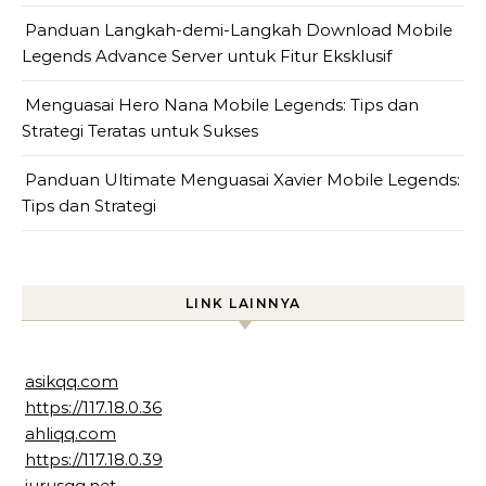
Panduan Langkah-demi-Langkah Download Mobile
Legends Advance Server untuk Fitur Eksklusif
Menguasai Hero Nana Mobile Legends: Tips dan
Strategi Teratas untuk Sukses
Panduan Ultimate Menguasai Xavier Mobile Legends:
Tips dan Strategi
LINK LAINNYA
asikqq.com
https://117.18.0.36
ahliqq.com
https://117.18.0.39
jurusqq.net