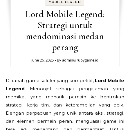
MOBILE LEGEND
Lord Mobile Legend:
Strategi untuk
mendominasi medan
perang
June 26, 2025
- By
admin@rubygame.id
Di ranah game seluler yang kompetitif,
Lord Mobile
Legend
Menonjol sebagai pengalaman yang
memikat yang menarik pemain ke bentrokan
strategi, kerja tim, dan keterampilan yang epik.
Dengan perpaduan yang unik antara aksi, strategi,
dan elemen bermain peran, menguasai game ini
bisa jadi menantang dan bermanfaat. Untuk