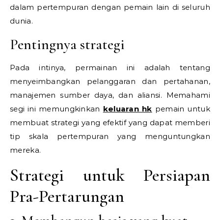
dalam pertempuran dengan pemain lain di seluruh
dunia.
Pentingnya strategi
Pada intinya, permainan ini adalah tentang
menyeimbangkan pelanggaran dan pertahanan,
manajemen sumber daya, dan aliansi. Memahami
segi ini memungkinkan
keluaran hk
pemain untuk
membuat strategi yang efektif yang dapat memberi
tip skala pertempuran yang menguntungkan
mereka.
Strategi untuk Persiapan
Pra-Pertarungan