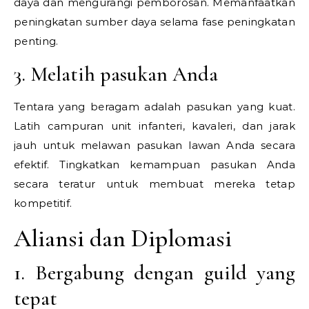
daya dan mengurangi pemborosan. Memanfaatkan
peningkatan sumber daya selama fase peningkatan
penting.
3. Melatih pasukan Anda
Tentara yang beragam adalah pasukan yang kuat.
Latih campuran unit infanteri, kavaleri, dan jarak
jauh untuk melawan pasukan lawan Anda secara
efektif. Tingkatkan kemampuan pasukan Anda
secara teratur untuk membuat mereka tetap
kompetitif.
Aliansi dan Diplomasi
1. Bergabung dengan guild yang
tepat