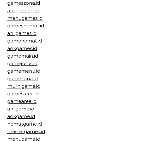
gameszona.id
ahligaming.id
menugames.id
gameshemat.id
ahligames.id
gamehemat.id
asikgames.id
gamemain.id
gamejurus.id
gamemenu.id
gamezona.id
murnigame.id
gamesarea.id
gamearea.id
ahligame.id
asikgame.id
hematgame.id
mastergames.id
menugame.id