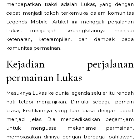
mendapatkan traksi adalah Lukas, yang dengan
cepat menjadi tokoh terkemuka dalam komunitas
Legends Mobile. Artikel ini menggali perjalanan
Lukas, menjelajahi kebangkitannya menjadi
ketenaran, keterampilan, dan dampak pada
komunitas permainan.
Kejadian perjalanan
permainan Lukas
Masuknya Lukas ke dunia legenda seluler itu rendah
hati tetapi menjanjikan. Dimulai sebagai pemain
biasa, keahliannya yang luar biasa dengan cepat
menjadi jelas. Dia mendedikasikan berjam-jam
untuk menguasai mekanisme permainan,
membiasakan dirinya dengan berbagai pahlawan,