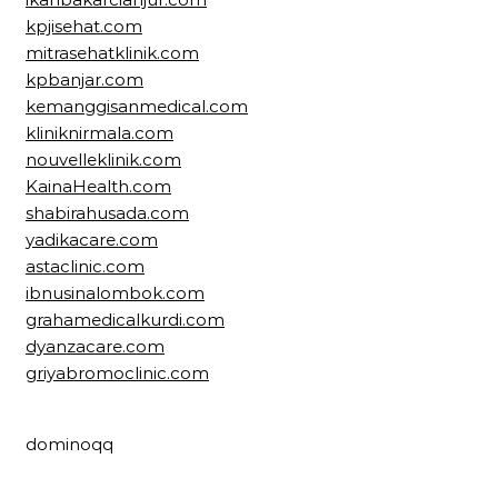
kpjisehat.com
mitrasehatklinik.com
kpbanjar.com
kemanggisanmedical.com
kliniknirmala.com
nouvelleklinik.com
KainaHealth.com
shabirahusada.com
yadikacare.com
astaclinic.com
ibnusinalombok.com
grahamedicalkurdi.com
dyanzacare.com
griyabromoclinic.com
dominoqq