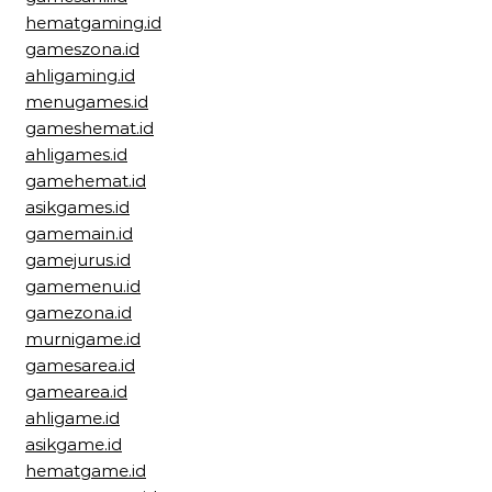
hematgaming.id
gameszona.id
ahligaming.id
menugames.id
gameshemat.id
ahligames.id
gamehemat.id
asikgames.id
gamemain.id
gamejurus.id
gamemenu.id
gamezona.id
murnigame.id
gamesarea.id
gamearea.id
ahligame.id
asikgame.id
hematgame.id