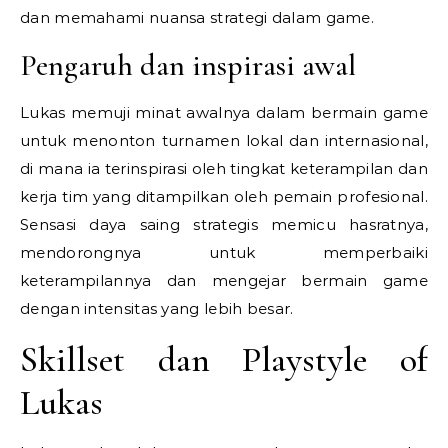
dan memahami nuansa strategi dalam game.
Pengaruh dan inspirasi awal
Lukas memuji minat awalnya dalam bermain game
untuk menonton turnamen lokal dan internasional,
di mana ia terinspirasi oleh tingkat keterampilan dan
kerja tim yang ditampilkan oleh pemain profesional.
Sensasi daya saing strategis memicu hasratnya,
mendorongnya untuk memperbaiki
keterampilannya dan mengejar bermain game
dengan intensitas yang lebih besar.
Skillset dan Playstyle of
Lukas