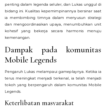
penting dalam legenda seluler, dan Lukas unggul di
bidang ini. Kualitas kepemimpinannya bersinar saat
ia membimbing timnya dalam menyusun strategi
dan mengoordinasikan upaya, menumbuhkan unit
kohesif yang bekerja secara harmonis menuju
kemenangan.
Dampak pada komunitas
Mobile Legends
Pengaruh Lukas melampaui gameplaynya. Ketika ia
terus meningkat menjadi terkenal, ia telah menjadi
tokoh yang berpengaruh dalam komunitas Mobile
Legends.
Keterlibatan masyarakat