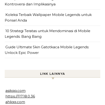
Kontroversi dan Implikasinya
Koleksi Terbaik Wallpaper Mobile Legends untuk
Ponsel Anda
10 Strategi Teratas untuk Mendominasi di Mobile
Legends: Bang Bang
Guide Ultimate Skin Gatotkaca Mobile Legends:
Unlock Epic Power
LINK LAINNYA
asikqq.com
https://117.18.0.36
ahliqq.com