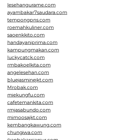
lesehangurame.com
ayambakar7saudara.com
tempongpns.com
roemahkuliner.com
saoenkkito.com
handayaniprima.com
kampungmakan.com
luckycatck.com
rmbakoelkita.com
angelesehan.com
bluejasminejkt.com
Mrobak.com
miekungfu.com
cafetemankita.com
rmjasabundo.com
mimoosajkt.com
kembangkawung.com
chungiwa.com
ikanbakarcianjur.com