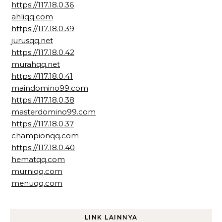
https://117.18.0.36
ahliqq.com
https://117.18.0.39
jurusqq.net
https://117.18.0.42
murahqq.net
https://117.18.0.41
maindomino99.com
https://117.18.0.38
masterdomino99.com
https://117.18.0.37
championqq.com
https://117.18.0.40
hematqq.com
murniqq.com
menuqq.com
LINK LAINNYA