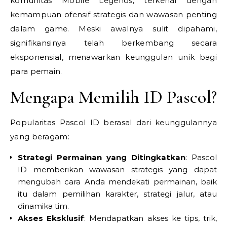
komunitas Mobile Legends, terkenal dengan
kemampuan ofensif strategis dan wawasan penting
dalam game. Meski awalnya sulit dipahami,
signifikansinya telah berkembang secara
eksponensial, menawarkan keunggulan unik bagi
para pemain.
Mengapa Memilih ID Pascol?
Popularitas Pascol ID berasal dari keunggulannya
yang beragam:
Strategi Permainan yang Ditingkatkan
: Pascol
ID memberikan wawasan strategis yang dapat
mengubah cara Anda mendekati permainan, baik
itu dalam pemilihan karakter, strategi jalur, atau
dinamika tim.
Akses Eksklusif
: Mendapatkan akses ke tips, trik,