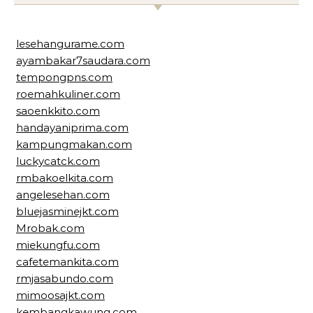
lesehangurame.com
ayambakar7saudara.com
tempongpns.com
roemahkuliner.com
saoenkkito.com
handayaniprima.com
kampungmakan.com
luckycatck.com
rmbakoelkita.com
angelesehan.com
bluejasminejkt.com
Mrobak.com
miekungfu.com
cafetemankita.com
rmjasabundo.com
mimoosajkt.com
kembangkawung.com