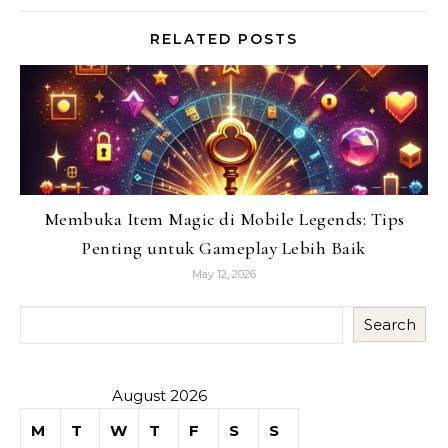
RELATED POSTS
Membuka Item Magic di Mobile Legends: Tips
Penting untuk Gameplay Lebih Baik
May 12, 2026
Search
August 2026
M
T
W
T
F
S
S