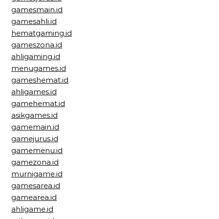
gamesmain.id
gamesahli.id
hematgaming.id
gameszona.id
ahligaming.id
menugames.id
gameshemat.id
ahligames.id
gamehemat.id
asikgames.id
gamemain.id
gamejurus.id
gamemenu.id
gamezona.id
murnigame.id
gamesarea.id
gamearea.id
ahligame.id