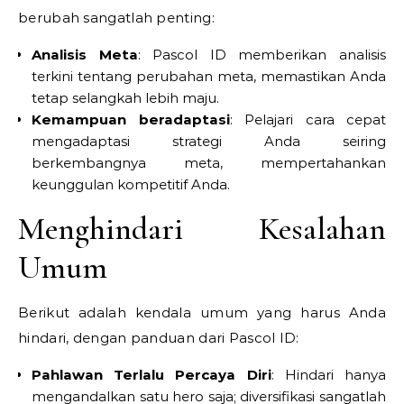
berubah sangatlah penting:
Analisis Meta
: Pascol ID memberikan analisis
terkini tentang perubahan meta, memastikan Anda
tetap selangkah lebih maju.
Kemampuan beradaptasi
: Pelajari cara cepat
mengadaptasi strategi Anda seiring
berkembangnya meta, mempertahankan
keunggulan kompetitif Anda.
Menghindari Kesalahan
Umum
Berikut adalah kendala umum yang harus Anda
hindari, dengan panduan dari Pascol ID:
Pahlawan Terlalu Percaya Diri
: Hindari hanya
mengandalkan satu hero saja; diversifikasi sangatlah