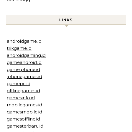
LINKS
androidgame.id
trikgame.id
androidgaming.id
gameandroid.id
gameiphone.id
iphonegames.id
gamepc.id
offlinegames.id
gamesinfo.id
mobilegames.id
gamesmobile.id
gamesoffline.id
gamesterbaru.id