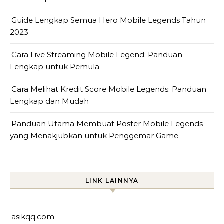
Guide Lengkap Semua Hero Mobile Legends Tahun
2023
Cara Live Streaming Mobile Legend: Panduan
Lengkap untuk Pemula
Cara Melihat Kredit Score Mobile Legends: Panduan
Lengkap dan Mudah
Panduan Utama Membuat Poster Mobile Legends
yang Menakjubkan untuk Penggemar Game
LINK LAINNYA
asikqq.com