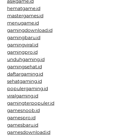
asikgame.id
hematgame.id
mastergames.id
menugame.id
gamingdownload.id
gamingbaru.id
gamingviral.id
gamingpro.id
unduhgaming.id
gamingsehat.id
daftargaming.id
sehatgaming.id
populergaming.id
viralgaming.id
gamingterpopuler.id
gamesnoob.id
gamespro.id
gamesbaru.id
gamesdownload.id