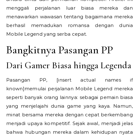
menggali perjalanan luar biasa mereka dan
menawarkan wawasan tentang bagaimana mereka
berhasil memadukan romansa dengan dunia
Mobile Legend yang serba cepat.
Bangkitnya Pasangan PP
Dari Gamer Biasa hingga Legenda
Pasangan PP, [insert actual names if
known]memulai perjalanan Mobile Legend mereka
seperti banyak orang lainnya: sebagai pemain biasa
yang menjelajahi dunia game yang kaya. Namun,
minat bersama mereka dengan cepat berkembang
menjadi upaya kompetitif. Sejak awal, menjadi jelas
bahwa hubungan mereka dalam kehidupan nyata