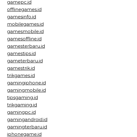
gamepc.id
offlinegames.id
gamesinfo.id
mobilegames.id
gamesmobile.id
gamesoffline.id
gamesterbaru.id
gamestips.id
gameterbaru.id
gamestrik.id
trikgames.id
gamingiphone.id
gamingmobile.id
tipsgaming.id
trikgaming.id
gamingpc.id
gamingandroid.id
gamingterbaru.id
iphonegame.id