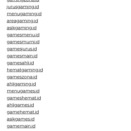
jurusgaming.id
menugaming.id
areagaming.id
asikgaming.id
gamesmenu.id
gamesmurni.id
gamesjurus.id
gamesmain.id
gamesahli.id
hematgaming.id
gameszona.id
ahligaming.id
menugames.id
gameshemat.id
ahligames.id
gamehemat.id
asikgames.id
gamemain.id