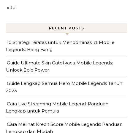
« Jul
RECENT POSTS
10 Strategi Teratas untuk Mendominasi di Mobile
Legends: Bang Bang
Guide Ultimate Skin Gatotkaca Mobile Legends:
Unlock Epic Power
Guide Lengkap Semua Hero Mobile Legends Tahun
2023
Cara Live Streaming Mobile Legend: Panduan
Lengkap untuk Pemula
Cara Melihat Kredit Score Mobile Legends: Panduan
Lengkap dan Mudah