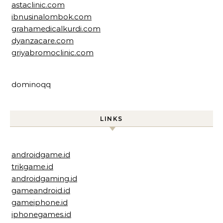
astaclinic.com
ibnusinalombok.com
grahamedicalkurdi.com
dyanzacare.com
griyabromoclinic.com
dominoqq
LINKS
androidgame.id
trikgame.id
androidgaming.id
gameandroid.id
gameiphone.id
iphonegames.id