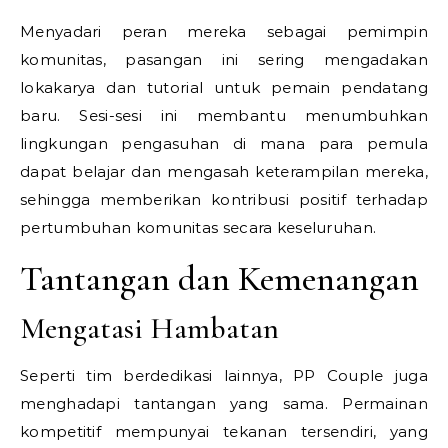
Menyadari peran mereka sebagai pemimpin
komunitas, pasangan ini sering mengadakan
lokakarya dan tutorial untuk pemain pendatang
baru. Sesi-sesi ini membantu menumbuhkan
lingkungan pengasuhan di mana para pemula
dapat belajar dan mengasah keterampilan mereka,
sehingga memberikan kontribusi positif terhadap
pertumbuhan komunitas secara keseluruhan.
Tantangan dan Kemenangan
Mengatasi Hambatan
Seperti tim berdedikasi lainnya, PP Couple juga
menghadapi tantangan yang sama. Permainan
kompetitif mempunyai tekanan tersendiri, yang