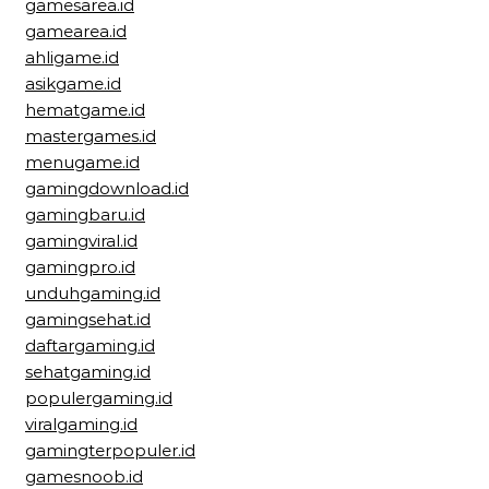
gamesarea.id
gamearea.id
ahligame.id
asikgame.id
hematgame.id
mastergames.id
menugame.id
gamingdownload.id
gamingbaru.id
gamingviral.id
gamingpro.id
unduhgaming.id
gamingsehat.id
daftargaming.id
sehatgaming.id
populergaming.id
viralgaming.id
gamingterpopuler.id
gamesnoob.id