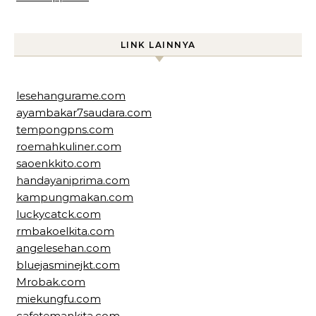
LINK LAINNYA
lesehangurame.com
ayambakar7saudara.com
tempongpns.com
roemahkuliner.com
saoenkkito.com
handayaniprima.com
kampungmakan.com
luckycatck.com
rmbakoelkita.com
angelesehan.com
bluejasminejkt.com
Mrobak.com
miekungfu.com
cafetemankita.com