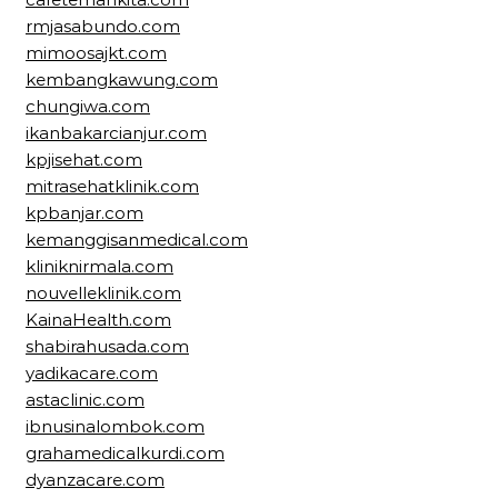
rmjasabundo.com
mimoosajkt.com
kembangkawung.com
chungiwa.com
ikanbakarcianjur.com
kpjisehat.com
mitrasehatklinik.com
kpbanjar.com
kemanggisanmedical.com
kliniknirmala.com
nouvelleklinik.com
KainaHealth.com
shabirahusada.com
yadikacare.com
astaclinic.com
ibnusinalombok.com
grahamedicalkurdi.com
dyanzacare.com