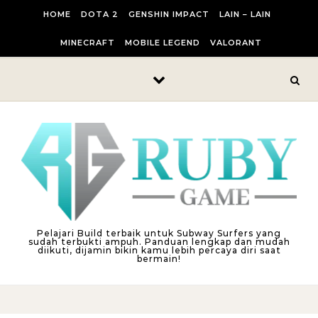
Skip to content
HOME
DOTA 2
GENSHIN IMPACT
LAIN – LAIN
MINECRAFT
MOBILE LEGEND
VALORANT
Pelajari Build terbaik untuk Subway Surfers yang
sudah terbukti ampuh. Panduan lengkap dan mudah
diikuti, dijamin bikin kamu lebih percaya diri saat
bermain!