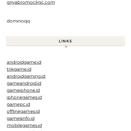
griyabromoclinic.com
dominoqq
LINKS
androidgame.id
trikgame.id
androidgaming.id
gameandroid.id
gameiphone.id
iphonegames.id
gamepc.id
offlinegames.id
gamesinfo.id
mobilegames.id