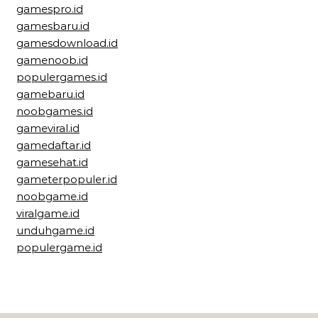
gamespro.id
gamesbaru.id
gamesdownload.id
gamenoob.id
populergames.id
gamebaru.id
noobgames.id
gameviral.id
gamedaftar.id
gamesehat.id
gameterpopuler.id
noobgame.id
viralgame.id
unduhgame.id
populergame.id