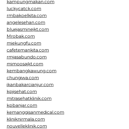
kampungmakan.com
luckycatck.com
rmbakoelkita.com
angelesehan.com
bluejasminejkt.com
Mrobak.com
miekungfu.com
cafetemankita.com
rmjasabundo.com
mimoosajkt.com
kembangkawung.com
chungiwa.com
ikanbakarcianjur.com
kpjisehat.com
mitrasehatklinik.com
kpbanjar.com
kemanggisanmedical.com
kliniknirmala.com
nouvelleklinik.com