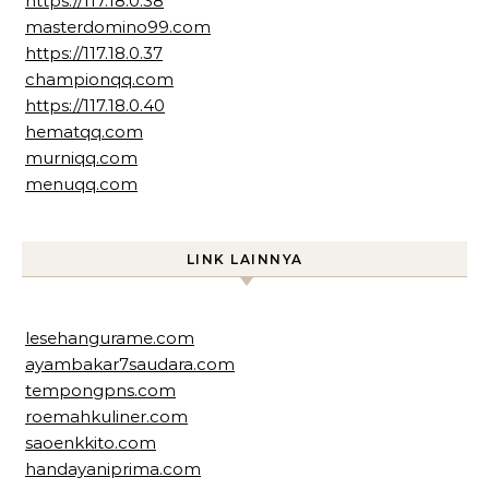
https://117.18.0.38
masterdomino99.com
https://117.18.0.37
championqq.com
https://117.18.0.40
hematqq.com
murniqq.com
menuqq.com
LINK LAINNYA
lesehangurame.com
ayambakar7saudara.com
tempongpns.com
roemahkuliner.com
saoenkkito.com
handayaniprima.com