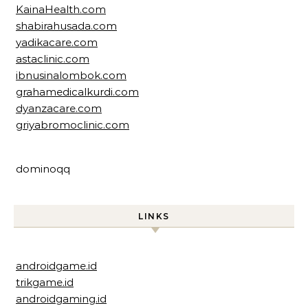
KainaHealth.com
shabirahusada.com
yadikacare.com
astaclinic.com
ibnusinalombok.com
grahamedicalkurdi.com
dyanzacare.com
griyabromoclinic.com
dominoqq
LINKS
androidgame.id
trikgame.id
androidgaming.id