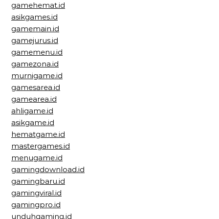
gamehemat.id
asikgames.id
gamemain.id
gamejurus.id
gamemenu.id
gamezona.id
murnigame.id
gamesarea.id
gamearea.id
ahligame.id
asikgame.id
hematgame.id
mastergames.id
menugame.id
gamingdownload.id
gamingbaru.id
gamingviral.id
gamingpro.id
unduhgaming.id