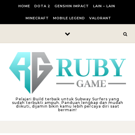
Skip to content
HOME
DOTA 2
GENSHIN IMPACT
LAIN – LAIN
MINECRAFT
MOBILE LEGEND
VALORANT
Pelajari Build terbaik untuk Subway Surfers yang
sudah terbukti ampuh. Panduan lengkap dan mudah
diikuti, dijamin bikin kamu lebih percaya diri saat
bermain!