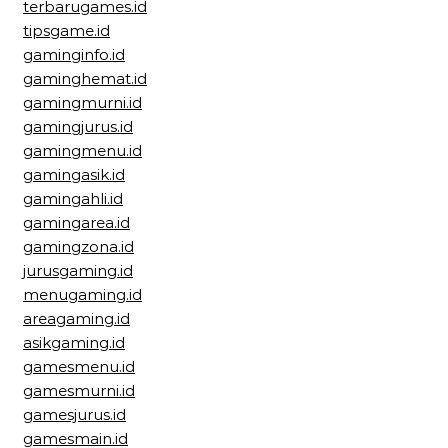
terbarugames.id
tipsgame.id
gaminginfo.id
gaminghemat.id
gamingmurni.id
gamingjurus.id
gamingmenu.id
gamingasik.id
gamingahli.id
gamingarea.id
gamingzona.id
jurusgaming.id
menugaming.id
areagaming.id
asikgaming.id
gamesmenu.id
gamesmurni.id
gamesjurus.id
gamesmain.id