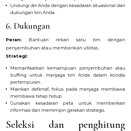
Lindungi diri Anda dengan kesadaran situasional dan
dukungan tim Anda.
6. Dukungan
Peran:
Bantuan rekan satu tim dengan
penyembuhan atau memberikan utilitas.
Strategi:
Memanfaatkan kemampuan penyembuhan atau
buffing untuk menjaga tim Anda dalam kondisi
pertempuran.
Mainkan defensif, fokus pada menjaga membawa
membawa tetap hidup.
Gunakan kesadaran peta untuk memberikan
informasi dan memimpin gerakan strategis.
Seleksi dan penghitung