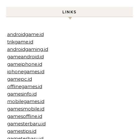
LINKS
androidgame.id
trikgame.id
androidgaming.id
gameandroid.id
gameiphone.id
iphonegames.id
gamepc.id
offlinegames.id
gamesinfo.id
mobilegames.id
gamesmobile.id
gamesoffline.id
gamesterbaru.id
gamestips.id
gameterbaru.id