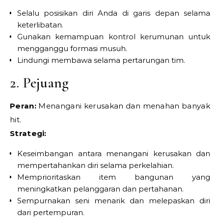
Selalu posisikan diri Anda di garis depan selama
keterlibatan.
Gunakan kemampuan kontrol kerumunan untuk
mengganggu formasi musuh.
Lindungi membawa selama pertarungan tim.
2. Pejuang
Peran:
Menangani kerusakan dan menahan banyak
hit.
Strategi:
Keseimbangan antara menangani kerusakan dan
mempertahankan diri selama perkelahian.
Memprioritaskan item bangunan yang
meningkatkan pelanggaran dan pertahanan.
Sempurnakan seni menarik dan melepaskan diri
dari pertempuran.