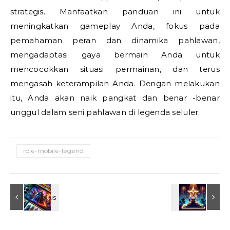
strategis. Manfaatkan panduan ini untuk
meningkatkan gameplay Anda, fokus pada
pemahaman peran dan dinamika pahlawan,
mengadaptasi gaya bermain Anda untuk
mencocokkan situasi permainan, dan terus
mengasah keterampilan Anda. Dengan melakukan
itu, Anda akan naik pangkat dan benar -benar
unggul dalam seni pahlawan di legenda seluler.
role-mobile-legend