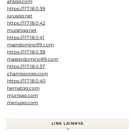
ahliqq.com
https://117.18.0.39
jurusqq.net
https://117.18.0.42
murahqq.net
https://117.18.0.41
maindomino99.com
https://117.18.0.38
masterdomino99.com
https://117.18.0.37
championqq.com
https://117.18.0.40
hematqq.com
murniqq.com
menuqq.com
LINK LAINNYA