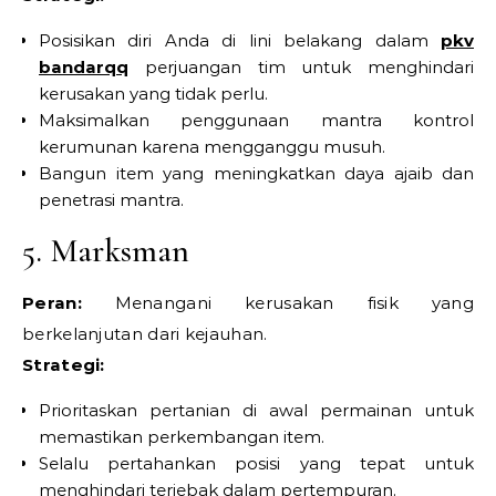
Posisikan diri Anda di lini belakang dalam
pkv
bandarqq
perjuangan tim untuk menghindari
kerusakan yang tidak perlu.
Maksimalkan penggunaan mantra kontrol
kerumunan karena mengganggu musuh.
Bangun item yang meningkatkan daya ajaib dan
penetrasi mantra.
5. Marksman
Peran:
Menangani kerusakan fisik yang
berkelanjutan dari kejauhan.
Strategi:
Prioritaskan pertanian di awal permainan untuk
memastikan perkembangan item.
Selalu pertahankan posisi yang tepat untuk
menghindari terjebak dalam pertempuran.