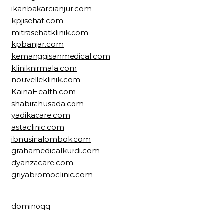
ikanbakarcianjur.com
kpjisehat.com
mitrasehatklinik.com
kpbanjar.com
kemanggisanmedical.com
kliniknirmala.com
nouvelleklinik.com
KainaHealth.com
shabirahusada.com
yadikacare.com
astaclinic.com
ibnusinalombok.com
grahamedicalkurdi.com
dyanzacare.com
griyabromoclinic.com
dominoqq