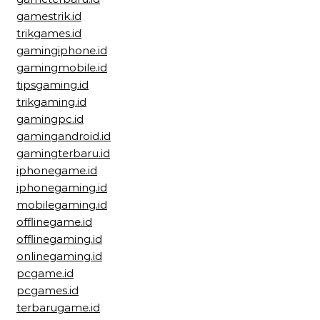
gamestrik.id
trikgames.id
gamingiphone.id
gamingmobile.id
tipsgaming.id
trikgaming.id
gamingpc.id
gamingandroid.id
gamingterbaru.id
iphonegame.id
iphonegaming.id
mobilegaming.id
offlinegame.id
offlinegaming.id
onlinegaming.id
pcgame.id
pcgames.id
terbarugame.id