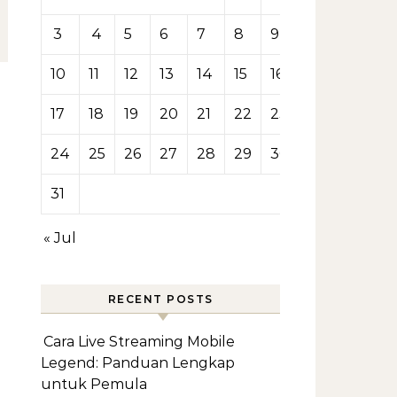
3
4
5
6
7
8
9
10
11
12
13
14
15
16
17
18
19
20
21
22
23
24
25
26
27
28
29
30
31
« Jul
RECENT POSTS
Cara Live Streaming Mobile
Legend: Panduan Lengkap
untuk Pemula