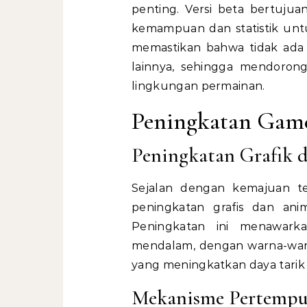
penting. Versi beta bertuju
kemampuan dan statistik unt
memastikan bahwa tidak ada
lainnya, sehingga mendoron
lingkungan permainan.
Peningkatan Gam
Peningkatan Grafik 
Sejalan dengan kemajuan te
peningkatan grafis dan anim
Peningkatan ini menawar
mendalam, dengan warna-warn
yang meningkatkan daya tarik 
Mekanisme Pertempu