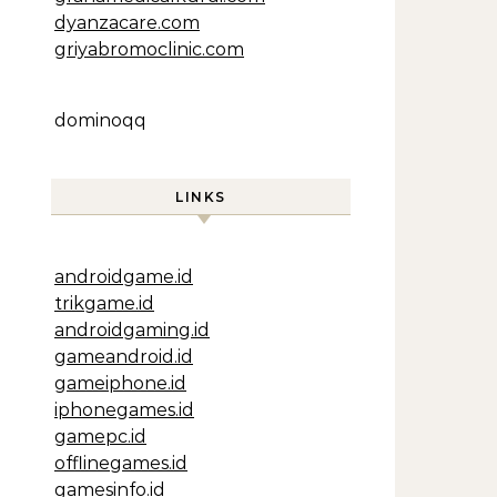
dyanzacare.com
griyabromoclinic.com
dominoqq
LINKS
androidgame.id
trikgame.id
androidgaming.id
gameandroid.id
gameiphone.id
iphonegames.id
gamepc.id
offlinegames.id
gamesinfo.id