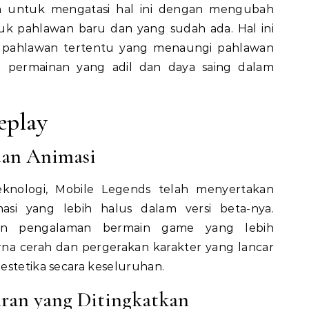
an untuk mengatasi hal ini dengan mengubah
uk pahlawan baru dan yang sudah ada. Hal ini
 pahlawan tertentu yang menaungi pahlawan
g permainan yang adil dan daya saing dalam
eplay
dan Animasi
knologi, Mobile Legends telah menyertakan
asi yang lebih halus dalam versi beta-nya.
kan pengalaman bermain game yang lebih
a cerah dan pergerakan karakter yang lancar
estetika secara keseluruhan.
ran yang Ditingkatkan