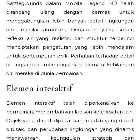
Battlegrounds dalam Mobile Legend HD telah
dirancang ulang dengan cermat untuk
menggabungkan lebih banyak detail lingkungan
dan menilai atmosfer. Dedaunan yang subur,
refleksi air yang realistis, dan struktur terperinci
menciptakan pengaturan yang lebih mendalam
untuk pertempuran epik. Perhatian terhadap detail
di lingkungan memungkinkan pemain kehilangan
diri mereka di dunia permainan.
Elemen interaktif
Elemen interaktif telah diperkenalkan ke
permainan, menambahkan lapisan keterlibatan lain.
Objek yang dapat dipecahkan, medan yang dapat
dirusak, dan perubahan lingkungan yang dinamis
menawarkan keunggulan strategis dan