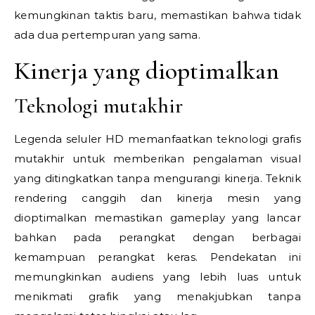
kemungkinan taktis baru, memastikan bahwa tidak
ada dua pertempuran yang sama.
Kinerja yang dioptimalkan
Teknologi mutakhir
Legenda seluler HD memanfaatkan teknologi grafis
mutakhir untuk memberikan pengalaman visual
yang ditingkatkan tanpa mengurangi kinerja. Teknik
rendering canggih dan kinerja mesin yang
dioptimalkan memastikan gameplay yang lancar
bahkan pada perangkat dengan berbagai
kemampuan perangkat keras. Pendekatan ini
memungkinkan audiens yang lebih luas untuk
menikmati grafik yang menakjubkan tanpa