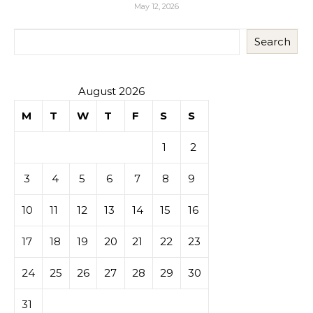
May 12, 2026
Search
August 2026
M
T
W
T
F
S
S
1
2
3
4
5
6
7
8
9
10
11
12
13
14
15
16
17
18
19
20
21
22
23
24
25
26
27
28
29
30
31