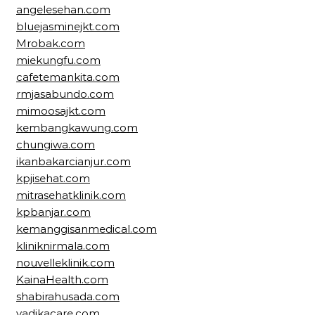
angelesehan.com
bluejasminejkt.com
Mrobak.com
miekungfu.com
cafetemankita.com
rmjasabundo.com
mimoosajkt.com
kembangkawung.com
chungiwa.com
ikanbakarcianjur.com
kpjisehat.com
mitrasehatklinik.com
kpbanjar.com
kemanggisanmedical.com
kliniknirmala.com
nouvelleklinik.com
KainaHealth.com
shabirahusada.com
yadikacare.com