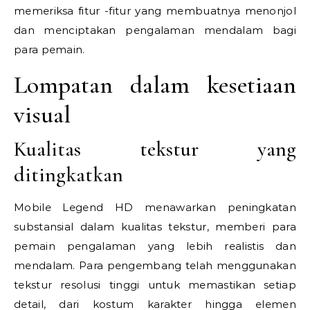
memeriksa fitur -fitur yang membuatnya menonjol
dan menciptakan pengalaman mendalam bagi
para pemain.
Lompatan dalam kesetiaan
visual
Kualitas tekstur yang
ditingkatkan
Mobile Legend HD menawarkan peningkatan
substansial dalam kualitas tekstur, memberi para
pemain pengalaman yang lebih realistis dan
mendalam. Para pengembang telah menggunakan
tekstur resolusi tinggi untuk memastikan setiap
detail, dari kostum karakter hingga elemen