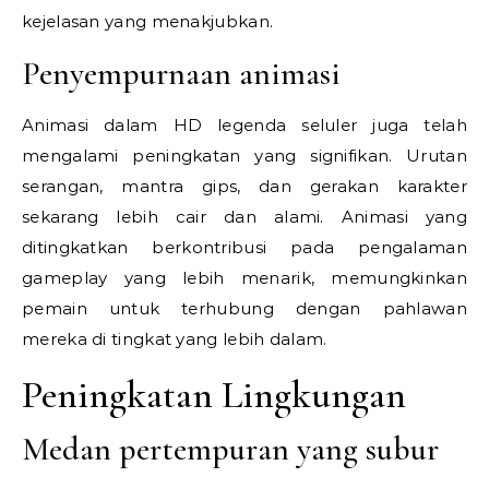
kejelasan yang menakjubkan.
Penyempurnaan animasi
Animasi dalam HD legenda seluler juga telah
mengalami peningkatan yang signifikan. Urutan
serangan, mantra gips, dan gerakan karakter
sekarang lebih cair dan alami. Animasi yang
ditingkatkan berkontribusi pada pengalaman
gameplay yang lebih menarik, memungkinkan
pemain untuk terhubung dengan pahlawan
mereka di tingkat yang lebih dalam.
Peningkatan Lingkungan
Medan pertempuran yang subur