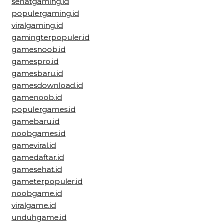
sehatgaming.id
populergaming.id
viralgaming.id
gamingterpopuler.id
gamesnoob.id
gamespro.id
gamesbaru.id
gamesdownload.id
gamenoob.id
populergames.id
gamebaru.id
noobgames.id
gameviral.id
gamedaftar.id
gamesehat.id
gameterpopuler.id
noobgame.id
viralgame.id
unduhgame.id