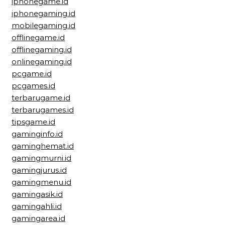
iphonegame.id
iphonegaming.id
mobilegaming.id
offlinegame.id
offlinegaming.id
onlinegaming.id
pcgame.id
pcgames.id
terbarugame.id
terbarugames.id
tipsgame.id
gaminginfo.id
gaminghemat.id
gamingmurni.id
gamingjurus.id
gamingmenu.id
gamingasik.id
gamingahli.id
gamingarea.id