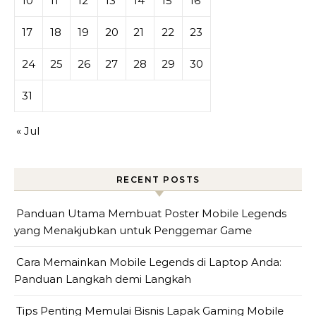
10
11
12
13
14
15
16
17
18
19
20
21
22
23
24
25
26
27
28
29
30
31
« Jul
RECENT POSTS
Panduan Utama Membuat Poster Mobile Legends
yang Menakjubkan untuk Penggemar Game
Cara Memainkan Mobile Legends di Laptop Anda:
Panduan Langkah demi Langkah
Tips Penting Memulai Bisnis Lapak Gaming Mobile