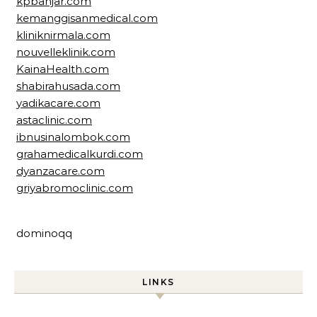
kpbanjar.com
kemanggisanmedical.com
kliniknirmala.com
nouvelleklinik.com
KainaHealth.com
shabirahusada.com
yadikacare.com
astaclinic.com
ibnusinalombok.com
grahamedicalkurdi.com
dyanzacare.com
griyabromoclinic.com
dominoqq
LINKS