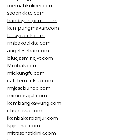
roemahkuliner.com
saoenkkito.com
handayaniprima.com
kampungmakan.com
luckycatck.com
rmbakoelkita.com
angelesehan.com
bluejasminejkt.com
Mrobak.com
miekungfu.com
cafetemankita.com
rmjasabundo.com
mimoosajkt.com
kembangkawung.com
chungiwa.com
ikanbakarcianjur.com
kpjisehat.com
mitrasehatklinik.com