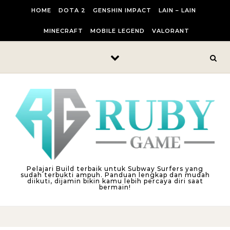
Skip to content
HOME
DOTA 2
GENSHIN IMPACT
LAIN – LAIN
MINECRAFT
MOBILE LEGEND
VALORANT
Pelajari Build terbaik untuk Subway Surfers yang
sudah terbukti ampuh. Panduan lengkap dan mudah
diikuti, dijamin bikin kamu lebih percaya diri saat
bermain!