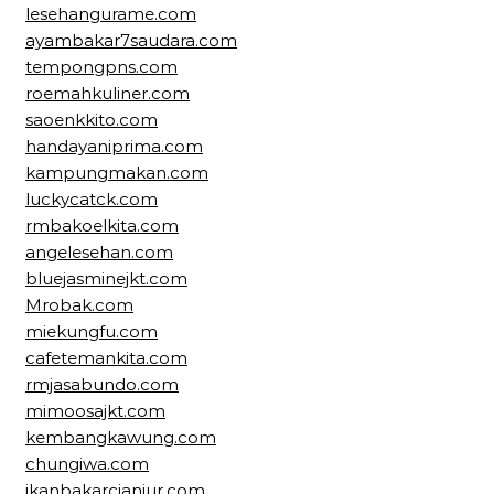
lesehangurame.com
ayambakar7saudara.com
tempongpns.com
roemahkuliner.com
saoenkkito.com
handayaniprima.com
kampungmakan.com
luckycatck.com
rmbakoelkita.com
angelesehan.com
bluejasminejkt.com
Mrobak.com
miekungfu.com
cafetemankita.com
rmjasabundo.com
mimoosajkt.com
kembangkawung.com
chungiwa.com
ikanbakarcianjur.com