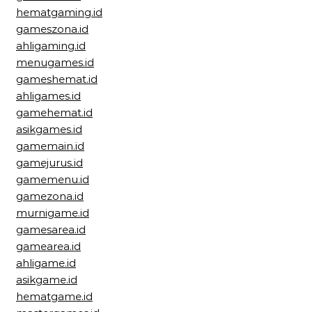
hematgaming.id
gameszona.id
ahligaming.id
menugames.id
gameshemat.id
ahligames.id
gamehemat.id
asikgames.id
gamemain.id
gamejurus.id
gamemenu.id
gamezona.id
murnigame.id
gamesarea.id
gamearea.id
ahligame.id
asikgame.id
hematgame.id