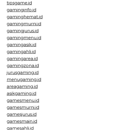
tipsgame.id
gaminginfo.id
gaminghemat.id
gamingmurni.id
gamingjurus.id
gamingmenu.id
gamingasik.id
gamingahli.id
gamingarea.id
gamingzona.id
jurusgaming.id
menugaming.id
areagaming.id
asikgaming.id
gamesmenu.id
gamesmurni.id
gamesjurus.id
gamesmain.id
gamesahli.id