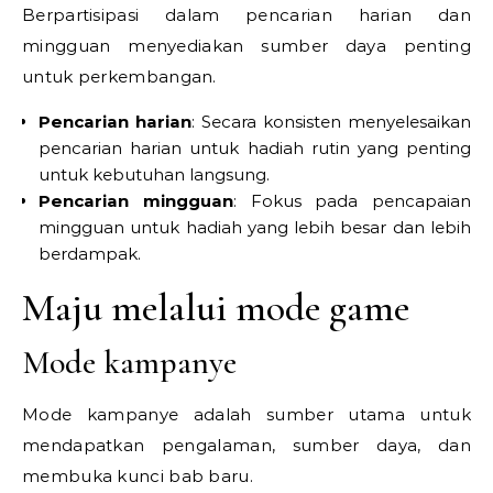
Berpartisipasi dalam pencarian harian dan
mingguan menyediakan sumber daya penting
untuk perkembangan.
Pencarian harian
: Secara konsisten menyelesaikan
pencarian harian untuk hadiah rutin yang penting
untuk kebutuhan langsung.
Pencarian mingguan
: Fokus pada pencapaian
mingguan untuk hadiah yang lebih besar dan lebih
berdampak.
Maju melalui mode game
Mode kampanye
Mode kampanye adalah sumber utama untuk
mendapatkan pengalaman, sumber daya, dan
membuka kunci bab baru.