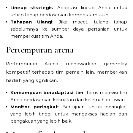
Lineup strategis
: Adaptasi lineup Anda untuk
setiap tahap berdasarkan komposisi musuh.
Tahapan Ulangi
: Jika macet, tulang tahap
sebelumnya ke sumber daya pertanian untuk
memperkuat tim Anda.
Pertempuran arena
Pertempuran Arena menawarkan gameplay
kompetitif terhadap tim pemain lain, memberikan
hadiah yang signifikan.
Kemampuan beradaptasi tim
: Terus merevisi tim
Anda berdasarkan kekuatan dan kelemahan lawan.
Monitor peringkat
: Bertujuan untuk peringkat
yang lebih tinggi untuk mengakses hadiah dan
pengakuan yang lebih baik.