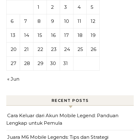
1
2
3
4
5
6
7
8
9
10
11
12
13
14
15
16
17
18
19
20
21
22
23
24
25
26
27
28
29
30
31
« Jun
RECENT POSTS
Cara Keluar dari Akun Mobile Legend: Panduan
Lengkap untuk Pemula
Juara M6 Mobile Legends: Tips dan Strategi