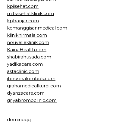
kpjisehat.com
mitrasehatklinik.com
kpbanjar.com
kemanggisanmedical.com
kliniknirmala.com
nouvelleklinik.com
KainaHealth.com
shabirahusada.com
yadikacare.com
astaclinic.com
ibnusinalombok.com
grahamedicalkurdi.com
dyanzacare.com
griyabromoclinic.com
dominoqq