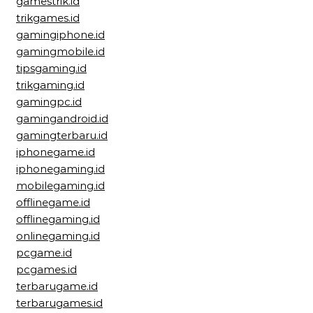
gamestrik.id
trikgames.id
gamingiphone.id
gamingmobile.id
tipsgaming.id
trikgaming.id
gamingpc.id
gamingandroid.id
gamingterbaru.id
iphonegame.id
iphonegaming.id
mobilegaming.id
offlinegame.id
offlinegaming.id
onlinegaming.id
pcgame.id
pcgames.id
terbarugame.id
terbarugames.id