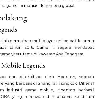
a game ini menjadi fenomena global.
 belakang
egends
lah permainan multiplayer online battle arena
ada tahun 2016. Game ini segera mendapat
 gamer, terutama di kawasan Asia Tenggara.
 Mobile Legends
an dan diterbitkan oleh Moonton, sebuah
yang berbasis di Shanghai, Tiongkok. Dikenal
m industri game mobile, Moonton berhasil
OBA yang menawan dan dinamis ke dalam