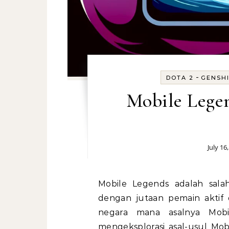
-
DOTA 2
GENSHI
Mobile Lege
July 16
Mobile Legends adalah salah satu game mobile paling populer saat ini,
dengan jutaan pemain aktif 
negara mana asalnya Mobil
mengeksplorasi asal-usul Mob