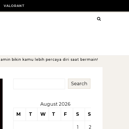
VALORANT
amin bikin kamu lebih percaya diri saat bermain!
Search
August 2026
M
T
W
T
F
S
S
1
2