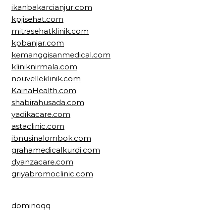
ikanbakarcianjur.com
kpjisehat.com
mitrasehatklinik.com
kpbanjar.com
kemanggisanmedical.com
kliniknirmala.com
nouvelleklinik.com
KainaHealth.com
shabirahusada.com
yadikacare.com
astaclinic.com
ibnusinalombok.com
grahamedicalkurdi.com
dyanzacare.com
griyabromoclinic.com
dominoqq