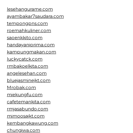
lesehangurame.com
ayambakar7saudara.com
tempongpns.com
roemahkuliner.com
saoenkkito.com
handayaniprima.com
kampungmakan.com
luckycatck.com
rmbakoelkita.com
angelesehan.com
bluejasminejkt.com
Mrobak.com
miekungfu.com
cafetemankita.com
rmjasabundo.com
mimoosajkt.com
kembangkawung.com
chungiwa.com