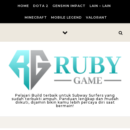
Skip to content
HOME
DOTA 2
GENSHIN IMPACT
LAIN – LAIN
MINECRAFT
MOBILE LEGEND
VALORANT
Pelajari Build terbaik untuk Subway Surfers yang
sudah terbukti ampuh. Panduan lengkap dan mudah
diikuti, dijamin bikin kamu lebih percaya diri saat
bermain!