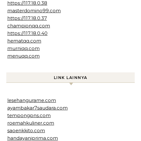
https://117.18.0.38
masterdomino99.com
https://117.18.0.37
championqq.com
https://117.18.0.40
hematqq.com
murniqq.com
menuqq.com
LINK LAINNYA
lesehangurame.com
ayambakar7saudara.com
tempongpns.com
roemahkuliner.com
saoenkkito.com
handayaniprima.com