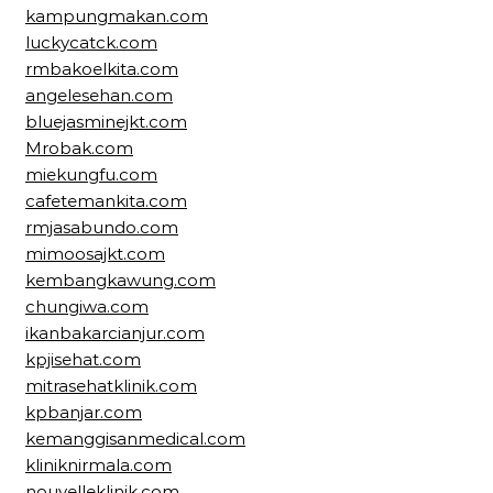
kampungmakan.com
luckycatck.com
rmbakoelkita.com
angelesehan.com
bluejasminejkt.com
Mrobak.com
miekungfu.com
cafetemankita.com
rmjasabundo.com
mimoosajkt.com
kembangkawung.com
chungiwa.com
ikanbakarcianjur.com
kpjisehat.com
mitrasehatklinik.com
kpbanjar.com
kemanggisanmedical.com
kliniknirmala.com
nouvelleklinik.com