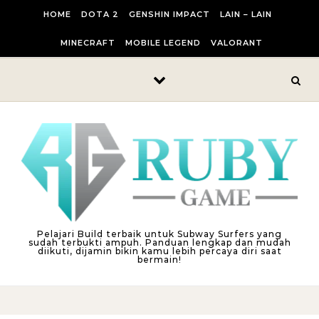
Skip to content
HOME
DOTA 2
GENSHIN IMPACT
LAIN – LAIN
MINECRAFT
MOBILE LEGEND
VALORANT
Pelajari Build terbaik untuk Subway Surfers yang
sudah terbukti ampuh. Panduan lengkap dan mudah
diikuti, dijamin bikin kamu lebih percaya diri saat
bermain!