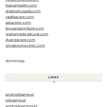
KainaHealth.com
shabirahusada.com
yadikacare.com
astaclinic.com
ibnusinalombok.com
grahamedicalkurdi.com
dyanzacare.com
griyabromoclinic.com
dominoqq
LINKS
androidgame.id
trikgame.id
androidgaming.id