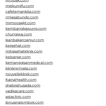
Mrobak.com
miekungfu.com
cafetemankita.com
rmjasabundo.com
mimoosajkt.com
kembangkawung.com
chungiwa.com
ikanbakarcianjur.com
kpjisehat.com
mitrasehatklinik.com
kpbanjar.com
kemanggisanmedical.com
kliniknirmala.com
nouvelleklinik.com
KainaHealth.com
shabirahusada.com
yadikacare.com
astaclinic.com
ibnusinalombok.com