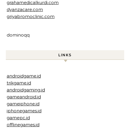
grahamedicalkurdi.com
dyanzacare.com
griyabromoclinic.com
dominoqq
LINKS
androidgame.id
trikgame.id
androidgaming.id
gameandroid.id
gameiphone.id
iphonegames.id
gamepc.id
offlinegames.id