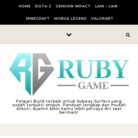
Skip to content
HOME
DOTA 2
GENSHIN IMPACT
LAIN – LAIN
MINECRAFT
MOBILE LEGEND
VALORANT
Pelajari Build terbaik untuk Subway Surfers yang
sudah terbukti ampuh. Panduan lengkap dan mudah
diikuti, dijamin bikin kamu lebih percaya diri saat
bermain!