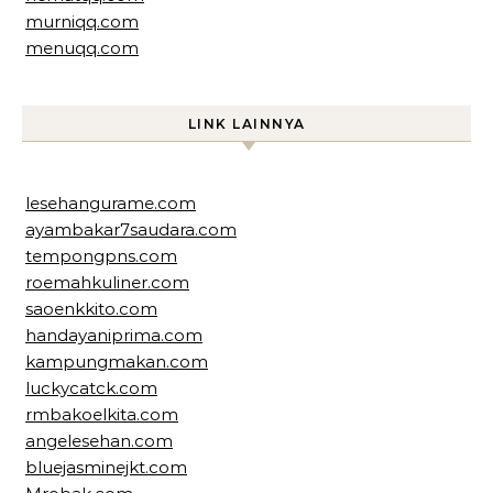
murniqq.com
menuqq.com
LINK LAINNYA
lesehangurame.com
ayambakar7saudara.com
tempongpns.com
roemahkuliner.com
saoenkkito.com
handayaniprima.com
kampungmakan.com
luckycatck.com
rmbakoelkita.com
angelesehan.com
bluejasminejkt.com