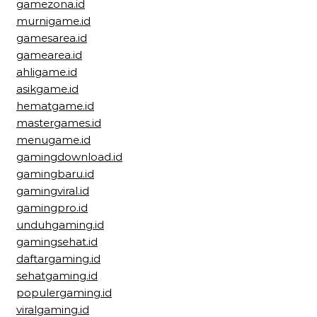
gamezona.id
murnigame.id
gamesarea.id
gamearea.id
ahligame.id
asikgame.id
hematgame.id
mastergames.id
menugame.id
gamingdownload.id
gamingbaru.id
gamingviral.id
gamingpro.id
unduhgaming.id
gamingsehat.id
daftargaming.id
sehatgaming.id
populergaming.id
viralgaming.id