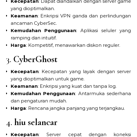
Kecepatan
: Dapat diandalkan dengan server game
yang dioptimalkan.
Keamanan
: Enkripsi VPN ganda dan perlindungan
ancaman CyberSec.
Kemudahan Penggunaan
: Aplikasi seluler yang
ramping dan intuitif.
Harga
: Kompetitif, menawarkan diskon reguler.
3.
CyberGhost
Kecepatan
: Kecepatan yang layak dengan server
yang dioptimalkan untuk game.
Keamanan
: Enkripsi yang kuat dan tanpa log.
Kemudahan Penggunaan
: Antarmuka sederhana
dan pengaturan mudah.
Harga
: Rencana jangka panjang yang terjangkau.
4.
hiu selancar
Kecepatan
: Server cepat dengan koneksi