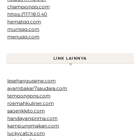
championqq.com
https://117.18.0.40
hematqq.com
murniqq.com
menuqq.com
LINK LAINNYA
lesehangurame.com
ayambakar7saudara.com
tempongpns.com
roemahkuliner.com
saoenkkito.com
handayaniprima.com
kampungmakan.com
luckycatck.com