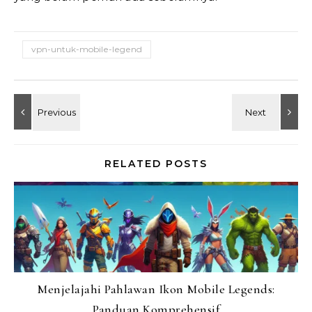
vpn-untuk-mobile-legend
RELATED POSTS
Menjelajahi Pahlawan Ikon Mobile Legends:
Panduan Komprehensif