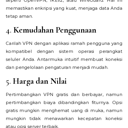
seperti OpenVPN, IKEv2, atau WireGuard. Hal ini
memastikan enkripsi yang kuat, menjaga data Anda
tetap aman.
4.
Kemudahan Penggunaan
Carilah VPN dengan aplikasi ramah pengguna yang
kompatibel dengan sistem operasi perangkat
seluler Anda. Antarmuka intuitif membuat koneksi
dan pengelolaan pengaturan menjadi mudah.
5.
Harga dan Nilai
Pertimbangkan VPN gratis dan berbayar, namun
pertimbangkan biaya dibandingkan fiturnya. Opsi
gratis mungkin menghemat uang di muka, namun
mungkin tidak menawarkan kecepatan koneksi
atau opsi server terbaik.