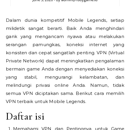
Dalam dunia kompetitif Mobile Legends, setiap
milidetik sangat berarti. Baik Anda menghindari
gank yang mengancam nyawa atau melakukan
serangan pamungkas, koneksi internet yang
konsisten dan cepat sangatlah penting. VPN (Virtual
Private Network) dapat meningkatkan pengalaman
bermain game Anda dengan menyediakan koneksi
yang stabil, mengurangi kelambatan, dan
melindungi privasi online Anda. Namun, tidak
semua VPN diciptakan sama. Berikut cara memilih
VPN terbaik untuk Mobile Legends.
Daftar isi
Memahami VPN dan Pentingnya untuk Game