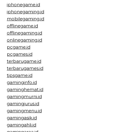
iphonegame.id
iphonegaming.id
mobilegaming.id
offlinegame.id
offlinegaming.id
onlinegaming.id
pcgame.id
pcgames.id
terbarugame.id
terbarugames.id
tipsgame.id
gaminginfo.id
gaminghemat.id
gamingmurni.id
gamingjurus.id
gamingmenu.id
gamingasik.id
gamingahli.id
gamingarea.id