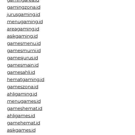
gamingzona.id
jurusgaming.id
menugaming.id
areagaming.id
asikgaming.id
gamesmenu.id
gamesmurni.id
gamesjurus.id
gamesmain.id
gamesahli.id
hematgaming.id
gameszona.id
ahligaming.id
menugames.id
gameshemat.id
ahligames.id
gamehemat.id
asikgames.id